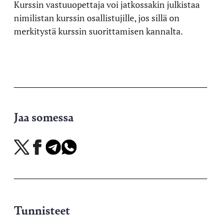
Kurssin vastuuopettaja voi jatkossakin julkistaa
nimilistan kurssin osallistujille, jos sillä on
merkitystä kurssin suorittamisen kannalta.
Jaa somessa
Jaa
Jaa
Jaa
Jaa
X-
Facebookissa
Telegramissa
WhatsAppissa
palvelussa
Tunnisteet