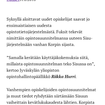
Syksyllä aloittavat uudet opiskelijat saavat jo
ensimaistiaisen uudesta
opintotietojärjestelmästä. Fuksit tekevät
nimittäin opintosuunnitelmansa uuteen Sisu-
järjestelmään vanhan Korpin sijasta.
”Samalla kerätään käyttäjäkokemuksia siitä,
millaista opintosuunnitelman teko Sisussa on”,
kertoo Jyväskylän yliopiston
opintohallintopäällikkö
Riikka Hurri
.
Vanhempien opiskelijoiden opintosuunnitelmat
ja muut tiedot ryhdytään siirtämään Sisuun
vaiheittain kevätlukukaudesta lähtien. Korpista