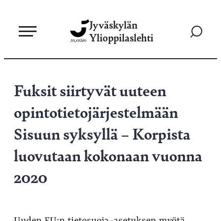
Siirry
Jyväskylän
suoraan
Siirry
Ylioppilaslehti
sisältöön
hakusivul
Fuksit siirtyvät uuteen
opintotietojärjestelmään
Sisuun syksyllä – Korpista
luovutaan kokonaan vuonna
2020