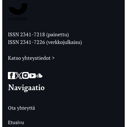
Jyväskylän
Ylioppilaslehti
ISSN 2341-7218 (painettu)
ISSN 2341-7226 (verkkojulkaisu)
Katso yhteystiedot >
Facebook
Twitter
Instagram
YouTube
SoundCloud
Navigaatio
Ota yhteyttä
Etusivu