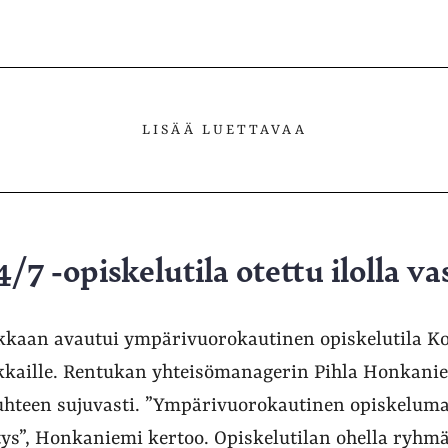
LISÄÄ LUETTAVAA
7 -opiskelutila otettu ilolla va
kaan avautui ympärivuorokautinen opiskelutila K
ukkaille. Rentukan yhteisömanagerin Pihla Honkan
uhteen sujuvasti. ”Ympärivuorokautinen opiskeluma
ätys”, Honkaniemi kertoo. Opiskelutilan ohella ryhmä