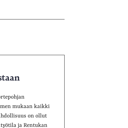
staan
ortepohjan
iemen mukaan kaikki
hdollisuus on ollut
työtila ja Rentukan