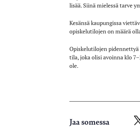
lisää. Siinä mielessä tarve y
Kesänsä kaupungissa viettävä
opiskelutilojen on määrä oll
Opiskelutilojen pidennettyä 
tila, joka olisi avoinna klo
ole.
Jaa somessa
Ja
X-