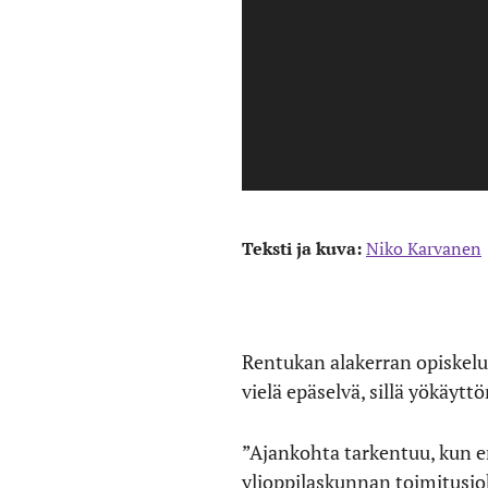
Teksti ja kuva:
Niko Karvanen
Rentukan alakerran opiskelu
vielä epäselvä, sillä yökäytt
”Ajankohta tarkentuu, kun en
ylioppilaskunnan toimitusj