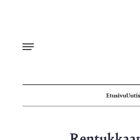
Siirry
suoraan
sisältöön
Etusivu
Uutis
Rentukkaan 