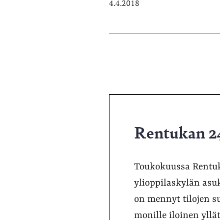
4.4.2018
Rentukan 24/
Toukokuussa Rentuk
ylioppilaskylän as
on mennyt tilojen s
monille iloinen yll