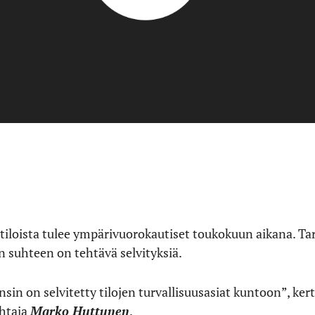
tiloista tulee ympärivuorokautiset toukokuun aikana. Ta
ön suhteen on tehtävä selvityksiä.
sin on selvitetty tilojen turvallisuusasiat kuntoon”, ker
ohtaja
Marko Huttunen
.