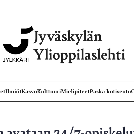
Jyväskylän
Ylioppilaslehti
et
Ilmiöt
Kasvo
Kulttuuri
Mielipiteet
Paska kotiseutu
O
avataan 24/7-opiskelut