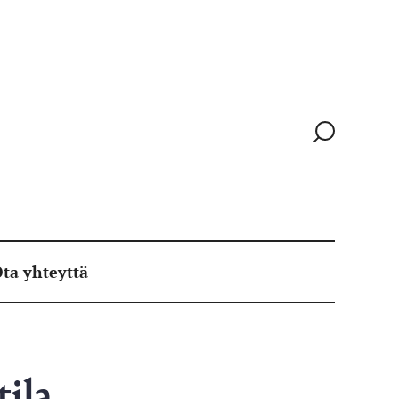
Siirry
hakusivull
ta yhteyttä
ila