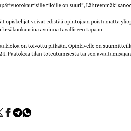
mpärivuorokautisille tiloille on suuri”, Lähteenmäki sano
t opiskelijat voivat edistää opintojaan poistumatta ylio
a kesäkuukausina avoinna tavalliseen tapaan.
aukioloa on toivottu pitkään. Opinkivelle on suunnitteill
 7–24. Päätöksiä tilan toteutumisesta tai sen avautumisaja
a
Jaa
Jaa
Jaa
Facebookissa
Telegramissa
WhatsAppissa