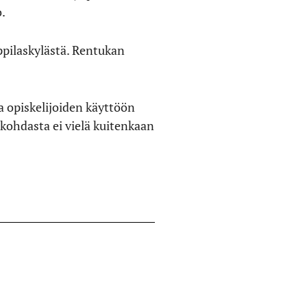
o.
ppilaskylästä. Rentukan
a opiskelijoiden käyttöön
nkohdasta ei vielä kuitenkaan