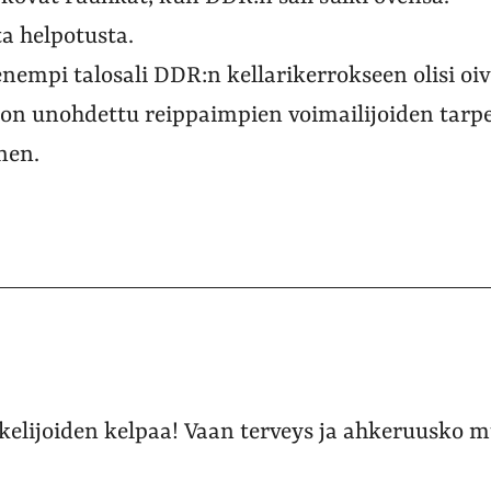
ta helpotusta.
ienempi talosali DDR:n kellarikerrokseen olisi oi
on unohdettu reippaimpien voimailijoiden tarpee
nen.
elijoiden kelpaa! Vaan terveys ja ahkeruusko m