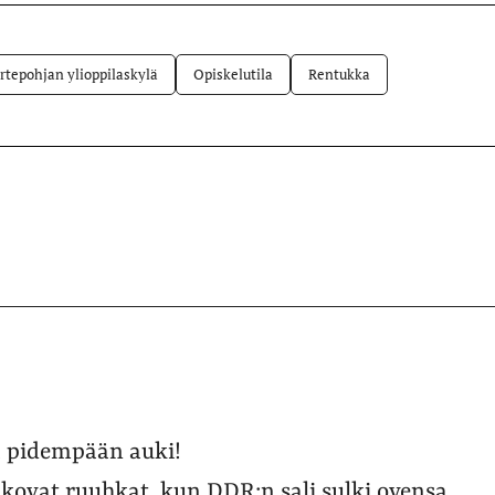
lvelussa
rtepohjan ylioppilaskylä
Opiskelutila
Rentukka
la pidempään auki!
 kovat ruuhkat, kun DDR:n sali sulki ovensa.