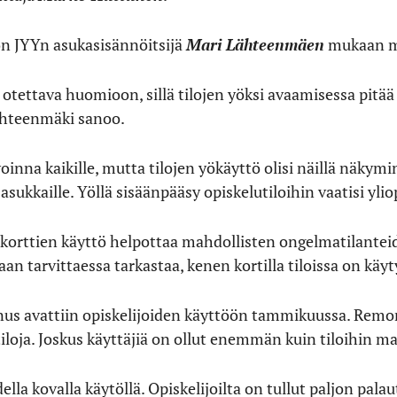
on JYYn asukasisännöitsijä
Mari Lähteenmäen
mukaan m
otettava huomioon, sillä tilojen yöksi avaamisessa pit
Lähteenmäki sanoo.
voinna kaikille, mutta tilojen yökäyttö olisi näillä näkym
sukkaille. Yöllä sisäänpääsy opiskelutiloihin vaatisi yli
ttien käyttö helpottaa mahdollisten ongelmatilanteiden 
aan tarvittaessa tarkastaa, kenen kortilla tiloissa on käyt
us avattiin opiskelijoiden käyttöön tammikuussa. Remo
utiloja. Joskus käyttäjiä on ollut enemmän kuin tiloihin m
lla kovalla käytöllä. Opiskelijoilta on tullut paljon palaute