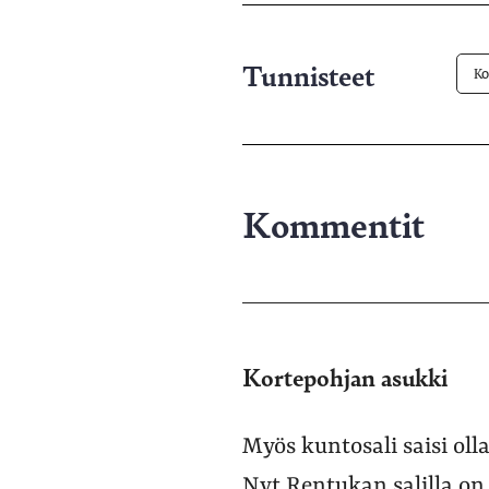
pa
Tunnisteet
Ko
Kommentit
Kortepohjan asukki
Myös kuntosali saisi ol
Nyt Rentukan salilla on