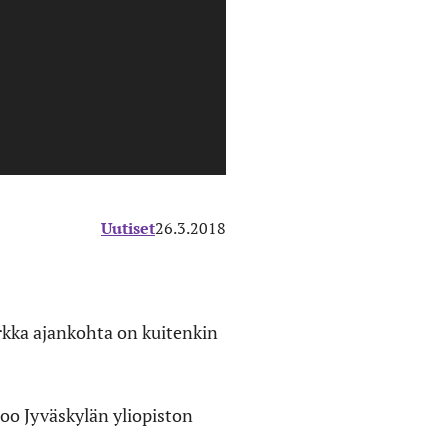
Uutiset
26.3.2018
rkka ajankohta on kuitenkin
too Jyväskylän yliopiston