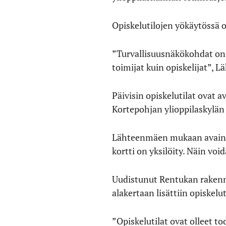
Opiskelutilojen yökäytössä 
”Turvallisuusnäkökohdat on 
toimijat kuin opiskelijat”, 
Päivisin opiskelutilat ovat a
Kortepohjan ylioppilaskylän a
Lähteenmäen mukaan avainkor
kortti on yksilöity. Näin void
Uudistunut Rentukan rakenn
alakertaan lisättiin opiskel
”Opiskelutilat ovat olleet tode