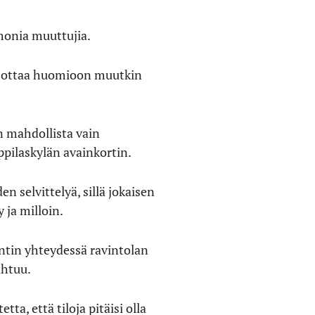
onia muuttujia.
ää ottaa huomioon muutkin
in mahdollista vain
oppilaskylän avainkortin.
selvittelyä, sillä jokaisen
y ja milloin.
ntin yhteydessä ravintolan
ahtuu.
tta, että tiloja pitäisi olla