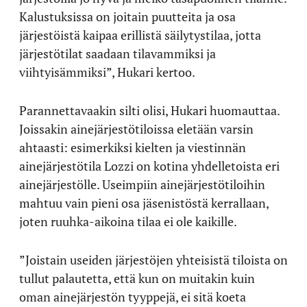
Kalustuksissa on joitain puutteita ja osa
järjestöistä kaipaa erillistä säilytystilaa, jotta
järjestötilat saadaan tilavammiksi ja
viihtyisämmiksi”, Hukari kertoo.
Parannettavaakin silti olisi, Hukari huomauttaa.
Joissakin ainejärjestötiloissa eletään varsin
ahtaasti: esimerkiksi kielten ja viestinnän
ainejärjestötila Lozzi on kotina yhdelletoista eri
ainejärjestölle. Useimpiin ainejärjestötiloihin
mahtuu vain pieni osa jäsenistöstä kerrallaan,
joten ruuhka-aikoina tilaa ei ole kaikille.
”Joistain useiden järjestöjen yhteisistä tiloista on
tullut palautetta, että kun on muitakin kuin
oman ainejärjestön tyyppejä, ei sitä koeta