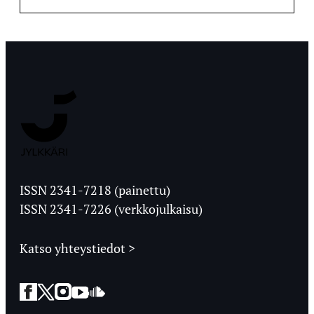
Jyväskylän
Ylioppilaslehti
ISSN 2341-7218 (painettu)
ISSN 2341-7226 (verkkojulkaisu)
Katso yhteystiedot >
Facebook
Twitter
Instagram
YouTube
SoundCloud