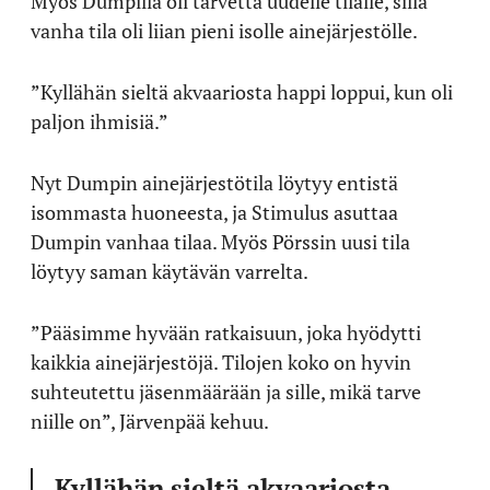
Myös Dumpilla oli tarvetta uudelle tilalle, sillä
vanha tila oli liian pieni isolle ainejärjestölle.
”Kyllähän sieltä akvaariosta happi loppui, kun oli
paljon ihmisiä.”
Nyt Dumpin ainejärjestötila löytyy entistä
isommasta huoneesta, ja Stimulus asuttaa
Dumpin vanhaa tilaa. Myös Pörssin uusi tila
löytyy saman käytävän varrelta.
”Pääsimme hyvään ratkaisuun, joka hyödytti
kaikkia ainejärjestöjä. Tilojen koko on hyvin
suhteutettu jäsenmäärään ja sille, mikä tarve
niille on”, Järvenpää kehuu.
Kyllähän sieltä akvaariosta