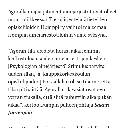
Agoralla majaa pitäneet ainejärjestöt ovat olleet
muuttoliikkeessä. Tietojärjestelmätieteiden
opiskelijoiden Dumppi ry vaihtoi maisemaa
isompiin ainejärjestötiloihin viime syksynä.
”Agoran tila-asioista heräsi aikaisemmin
keskustelua useiden ainejärjestöjen kesken.
[Psykologian ainejärjestö] Stimulus tarvitsi
uuden tilan, ja [kauppakorkeakoulun
opiskelijoiden] Pörssilläkin oli se tilanne, että
tilaa piti siirtää. Agoralla tila-asiat ovat sen
verran tiukalla, että siitä puhuttiin aika pitkän
aikaa”, kertoo Dumpin puheenjohtaja
Sakari
Järvenpää
.