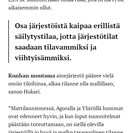
aikaisemmin ollut.
Osa järjestöistä kaipaa erillistä
säilytystilaa, jotta järjestötilat
saadaan tilavammiksi ja
viihtyisämmiksi.
Kunhan muutama
ainejärjestö pääsee vielä
omiin tiloihinsa, alkaa tilanne olla mallillaan,
sanoo Hukari.
”Mattilanniemessä, Agoralla ja Ylistöllä hommat
ovat edenneet hyvin, ja kun loput suunnitelmat
päästään toteuttamaan, on siellä olevilla
järjestöillä jo hyvä ja melko tasapuolinen tilanne.