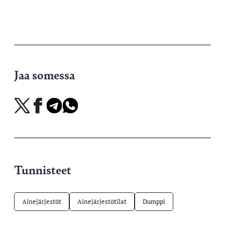
Jaa somessa
Jaa
Jaa
Jaa
Jaa
X-
Facebookissa
Telegramissa
WhatsAppissa
palvelussa
Tunnisteet
Ainejärjestöt
Ainejärjestötilat
Dumppi