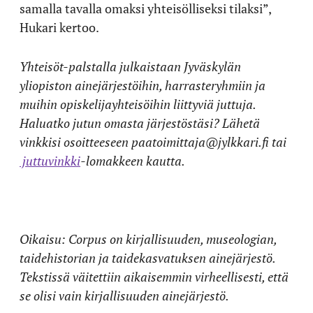
samalla tavalla omaksi yhteisölliseksi tilaksi”,
Hukari kertoo.
Yhteisöt-palstalla julkaistaan Jyväskylän
yliopiston ainejärjestöihin, harrasteryhmiin ja
muihin opiskelijayhteisöihin liittyviä juttuja.
Haluatko jutun omasta järjestöstäsi? Lähetä
vinkkisi osoitteeseen paatoimittaja@jylkkari.fi tai
juttuvinkki
-lomakkeen kautta.
Oikaisu: Corpus on kirjallisuuden, museologian,
taidehistorian ja taidekasvatuksen ainejärjestö.
Tekstissä väitettiin aikaisemmin virheellisesti, että
se olisi vain kirjallisuuden ainejärjestö.