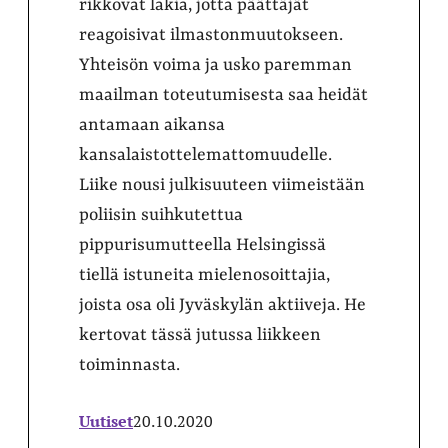
rikkovat lakia, jotta päättäjät
reagoisivat ilmastonmuutokseen.
Yhteisön voima ja usko paremman
maailman toteutumisesta saa heidät
antamaan aikansa
kansalaistottelemattomuudelle.
Liike nousi julkisuuteen viimeistään
poliisin suihkutettua
pippurisumutteella Helsingissä
tiellä istuneita mielenosoittajia,
joista osa oli Jyväskylän aktiiveja. He
kertovat tässä jutussa liikkeen
toiminnasta.
Uutiset
20.10.2020