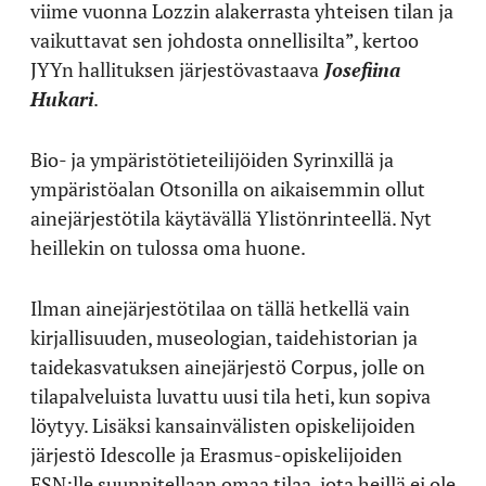
viime vuonna Lozzin alakerrasta yhteisen tilan ja
vaikuttavat sen johdosta onnellisilta”, kertoo
JYYn hallituksen järjestövastaava
Josefiina
Hukari
.
Bio- ja ympäristötieteilijöiden Syrinxillä ja
ympäristöalan Otsonilla on aikaisemmin ollut
ainejärjestötila käytävällä Ylistönrinteellä. Nyt
heillekin on tulossa oma huone.
Ilman ainejärjestötilaa on tällä hetkellä vain
kirjallisuuden, museologian, taidehistorian ja
taidekasvatuksen ainejärjestö Corpus, jolle on
tilapalveluista luvattu uusi tila heti, kun sopiva
löytyy. Lisäksi kansainvälisten opiskelijoiden
järjestö Idescolle ja Erasmus-opiskelijoiden
ESN:lle suunnitellaan omaa tilaa, jota heillä ei ole