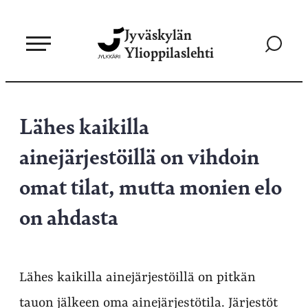
Siirry
Jyväskylän
suoraan
Siirry
Ylioppilaslehti
sisältöön
hakusivul
Lähes kaikilla
ainejärjestöillä on vihdoin
omat tilat, mutta monien elo
on ahdasta
Lähes kaikilla ainejärjestöillä on pitkän
tauon jälkeen oma ainejärjestötila. Järjestöt