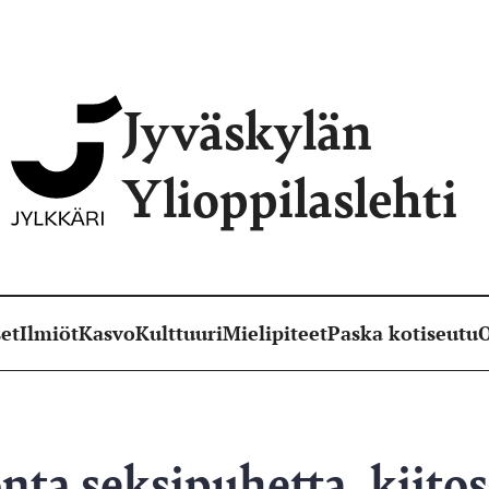
Jyväskylän
Ylioppilaslehti
et
Ilmiöt
Kasvo
Kulttuuri
Mielipiteet
Paska kotiseutu
O
nta seksipuhetta, kiitos