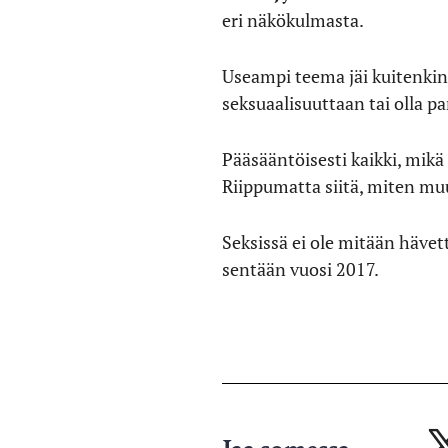
eri näkökulmasta.
Useampi teema jäi kuitenkin v
seksuaalisuuttaan tai olla p
Pääsääntöisesti kaikki, mikä
Riippumatta siitä, miten muu
Seksissä ei ole mitään hävet
sentään vuosi 2017.
Jaa somessa
Ja