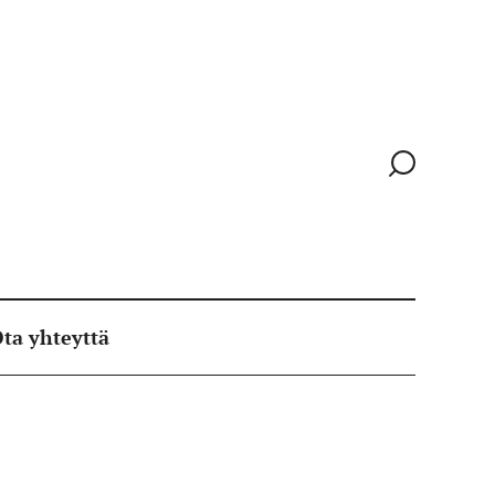
Siirry
hakusivull
ta yhteyttä