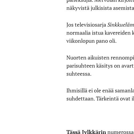
näkyvistä julkisista asemista
Jos televisiosarja
Sinkkuelä
normaalia istua kavereiden k
viikonlopun pano oli.
Nuorten aikuisten rennompi 
parisuhteen käsitys on avar
suhteessa.
Ihmisillä ei ole enää samanl
suhdettaan. Tärkeintä ovat i
Tässä Jylkkärin
numerossa k