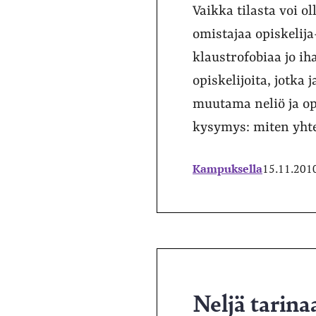
Vaikka tilasta voi o
omistajaa opiskelij
klaustrofobiaa jo ih
opiskelijoita, jotk
muutama neliö ja op
kysymys: miten yht
Kampuksella
15.11.201
Neljä tarina