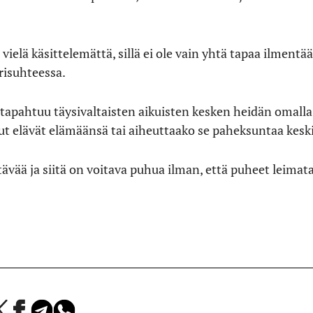
ielä käsittelemättä, sillä ei ole vain yhtä tapaa ilmentä
arisuhteessa.
 tapahtuu täysivaltaisten aikuisten kesken heidän omall
t elävät elämäänsä tai aiheuttaako se paheksuntaa keski-
tävää ja siitä on voitava puhua ilman, että puheet leima
a
Jaa
Jaa
Jaa