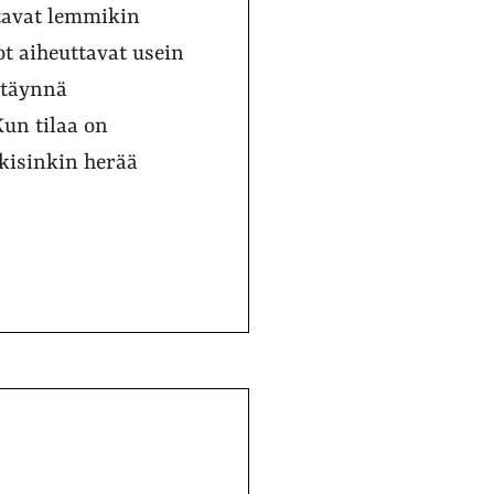
ttavat lemmikin
t aiheuttavat usein
n täynnä
Kun tilaa on
äkisinkin herää