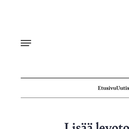
Siirry
suoraan
sisältöön
Etusivu
Uutis
Lisää levoto