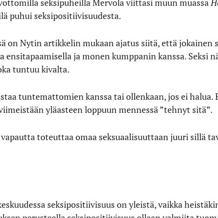
levottomilla seksipuheilla Mervola viittasi muun muassa
H
kilä puhui seksipositiivisuudesta.
ä on Nytin artikkelin mukaan ajatus siitä, että jokainen 
taa ensitapaamisella ja monen kumppanin kanssa. Seksi 
ka tuntuu kivalta.
rastaa tuntemattomien kanssa tai ollenkaan, jos ei halua. 
 viimeistään yläasteen loppuun mennessä ”tehnyt sitä”.
 vapautta toteuttaa omaa seksuaalisuuttaan juuri sillä ta
eskuudessa seksipositiivisuus on yleistä, vaikka heistäkin
uksen perusteella seksipositiivisuus ollaan valmiita tu