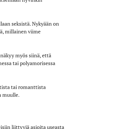
llaan seksistä. Nykyään on
ä, millainen viime
näkyy myös siinä, että
messa tai polyamorisessa
tista tai romanttista
n muulle.
iin liittyviä asioita useasta