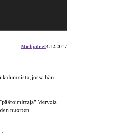
Mielipiteet
4.12.2017
n
kolumnista, jossa hän
 ”päätoimittaja” Mervola
eiden nuorten