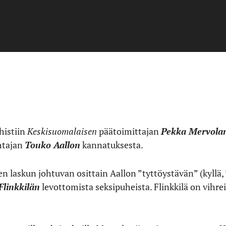
histiin
Keskisuomalaisen
päätoimittajan
Pekka Mervola
ohtajan
Touko Aallon
kannatuksesta.
n laskun johtuvan osittain Aallon ”tyttöystävän” (kyllä,
 Flinkkilän
levottomista seksipuheista. Flinkkilä on vihr