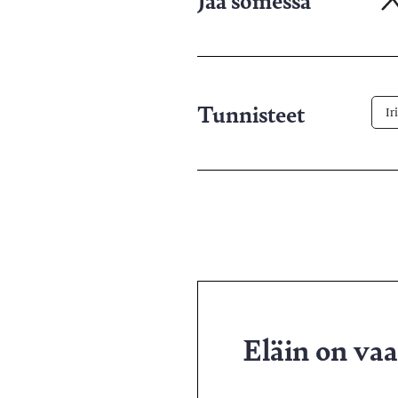
X-
pa
Tunnisteet
Ir
Eläin on va