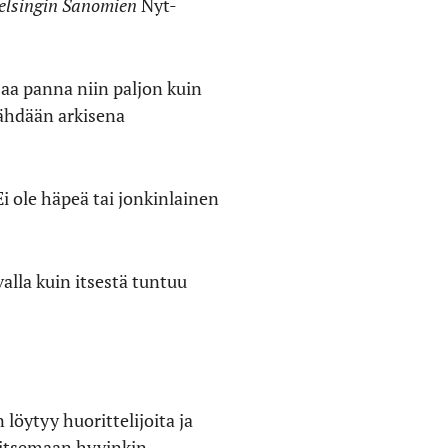
elsingin Sanomien
Nyt-
saa panna niin paljon kuin
nähdään arkisena
Ei ole häpeä tai jonkinlainen
valla kuin itsestä tuntuu
 löytyy huorittelijoita ja
omitsemaan hyvinkin