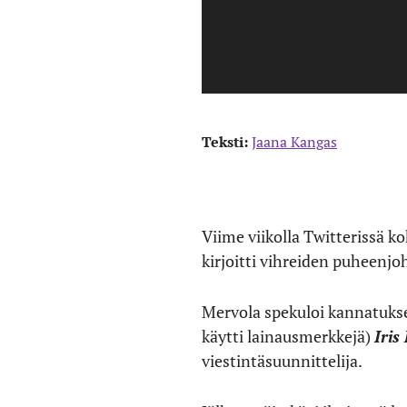
Teksti:
Jaana Kangas
Viime viikolla Twitterissä ko
kirjoitti vihreiden puheenj
Mervola spekuloi kannatukse
käytti lainausmerkkejä)
Iris
viestintäsuunnittelija.