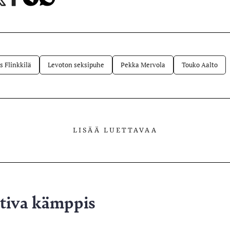
Facebookissa
Telegramissa
WhatsAppissa
lvelussa
is Flinkkilä
Levoton seksipuhe
Pekka Mervola
Touko Aalto
LISÄÄ LUETTAVAA
ativa kämppis