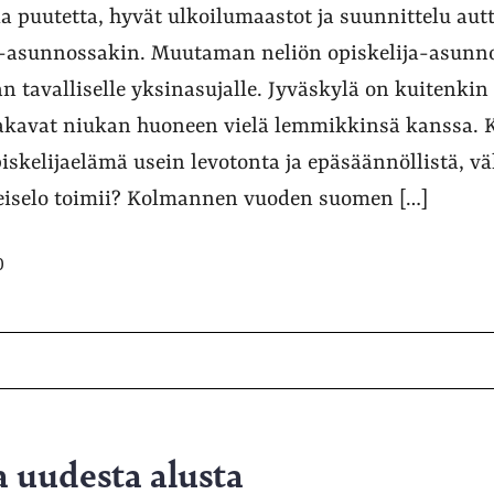
lla puutetta, hyvät ulkoilumaastot ja suunnittelu au
a-asunnossakin. Muutaman neliön opiskelija-asunno
an tavalliselle yksinasujalle. Jyväskylä on kuitenki
a jakavat niukan huoneen vielä lemmikkinsä kanssa. 
iskelijaelämä usein levotonta ja epäsäännöllistä, v
eiselo toimii? Kolmannen vuoden suomen […]
0
a uudesta alusta