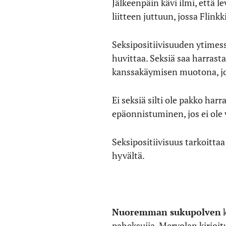
Jälkeenpäin kävi ilmi, että 
liitteen juttuun, jossa Flink
Seksipositiivisuuden ytimess
huvittaa. Seksiä saa harras
kanssakäymisen muotona, jo
Ei seksiä silti ole pakko har
epäonnistuminen, jos ei ole
Seksipositiivisuus tarkoittaa
hyvältä.
Nuoremman sukupolven
k
paheksujia. Mervolan kirjoit