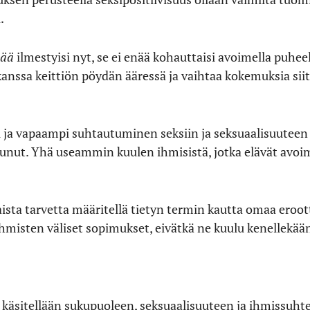
.
mää
ilmestyisi nyt, se ei enää kohauttaisi avoimella puhee
anssa keittiön pöydän ääressä ja vaihtaa kokemuksia siit
ja vapaampi suhtautuminen seksiin ja seksuaalisuuteen 
tunut. Yhä useammin kuulen ihmisistä, jotka elävät avoi
aista tarvetta määritellä tietyn termin kautta omaa eroot
hmisten väliset sopimukset, eivätkä ne kuulu kenellekää
äsitellään sukupuoleen, seksuaalisuuteen ja ihmissuhteis