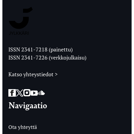
Jyväskylän
Ylioppilaslehti
ISSN 2341-7218 (painettu)
ISSN 2341-7226 (verkkojulkaisu)
Katso yhteystiedot >
Facebook
Twitter
Instagram
YouTube
SoundCloud
Navigaatio
Ota yhteyttä