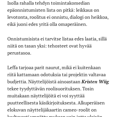
Isolla rahalla tehdyn toimintakomedian
epäonnistumisten lista on pitkä: leikkaus on
levotonta, roolitus ei onnistu, dialogi on heikkoa,
eikä juoni edes yritä olla omaperäinen.
Onnistumisista ei tarvitse listaa edes laatia, sillä
niitä on tasan yksi: tehosteet ovat hyvää
perustasoa.
Leffa tarjoaa parit naurut, mikä ei kuitenkaan
riitä kattamaan odotuksia tai projektin valtavaa
budjettia. Näyttelijöistä ainoastaan
Kristen Wiig
tekee tyydyttävän roolisuorituksen. Tosin
muitakaan näyttelijöitä ei voi syyttää
puutteellisesta käsikirjoituksesta. Alkuperäisen
elokuvan näyttelijäkaartin cameo-roolit on
luultavasti ympätty mukaan vain jotta yleisön