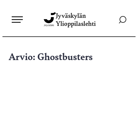
Siirry
Jyväskylän
suoraan
Siirry
Ylioppilaslehti
sisältöön
hakusivul
Arvio: Ghostbusters