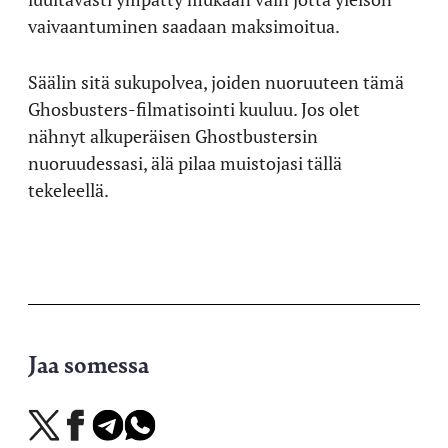
vaivaantuminen saadaan maksimoitua.
Säälin sitä sukupolvea, joiden nuoruuteen tämä
Ghosbusters-filmatisointi kuuluu. Jos olet
nähnyt alkuperäisen Ghostbustersin
nuoruudessasi, älä pilaa muistojasi tällä
tekeleellä.
Jaa somessa
Jaa
Jaa
Jaa
Jaa
X-
Facebookissa
Telegramissa
WhatsAppissa