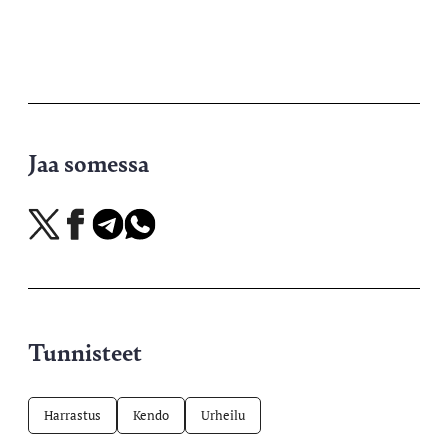
Jaa somessa
Jaa
Jaa
Jaa
Jaa
X-
Facebookissa
Telegramissa
WhatsAppissa
palvelussa
Tunnisteet
Harrastus
Kendo
Urheilu