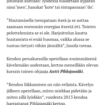
johonkin kohtaan: lyödessä huudetaan kypärän
nimi ‘men’, hanskat ‘kote’ tai rintapanssari ‘do’.
“Huutamisella tsempataan itseä ja se auttaa
saamaan enemmän energiaa itsestä irti. Toisten
pelottelemista se ei ole. Harjoittelun kautta
huutamista ei enää huomaa, vaikka alussa se
tuntuu tietysti vähän jännältä”, Jussila toteaa.
Kendon peruskurssilla opetellaan ensimmäisenä
kävelemään uudestaan, kertoo meneillään olevan
kurssin toinen ohjaaja
Antti Pihlajamäki
.
”Kendon liikkuminen on niin erilaista. Kävelyn
jälkeen opetellaan, miten miekkaa pidetään ja
miten sillä lyödään”, vuodesta 2013 kendoa
harrastanut Pihlajamäki kertoo.