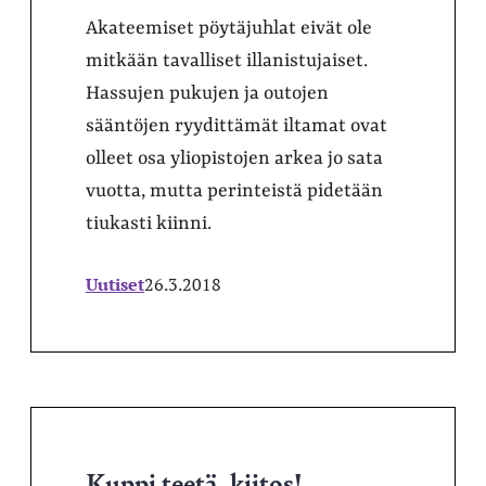
Akateemiset pöytäjuhlat eivät ole
mitkään tavalliset illanistujaiset.
Hassujen pukujen ja outojen
sääntöjen ryydittämät iltamat ovat
olleet osa yliopistojen arkea jo sata
vuotta, mutta perinteistä pidetään
tiukasti kiinni.
Uutiset
26.3.2018
Kuppi teetä, kiitos!