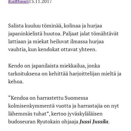
Kulttuuri
13.11.2017
Salista kuuluu töminää, kolinaa ja hurjaa
japaninkielistä huutoa. Paljaat jalat tömähtävät
lattiaan ja miekat heiluvat ilmassa hurjaa
vauhtia, kun kendokat ottavat yhteen.
Kendo on japanilaista miekkailua, jonka
tarkoituksena on kehittää harjoittelijan mieltä ja
kehoa.
“Kendoa on harrastettu Suomessa
kolmisenkymmentä vuotta ja harrastajia on nyt
lähemmäs tuhat”, kertoo jyväskyläläisen
budoseuran Ryutokain ohjaaja
Jussi Jussila
.