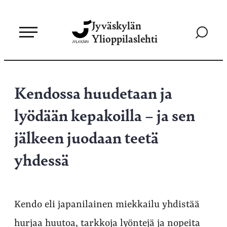
Siirry
Jyväskylän
suoraan
Siirry
Ylioppilaslehti
sisältöön
hakusivul
Kendossa huudetaan ja
lyödään kepakoilla – ja sen
jälkeen juodaan teetä
yhdessä
Kendo eli japanilainen miekkailu yhdistää
hurjaa huutoa, tarkkoja lyöntejä ja nopeita