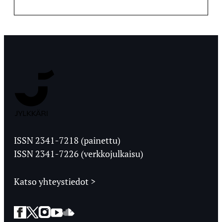
Jyväskylän
Ylioppilaslehti
ISSN 2341-7218 (painettu)
ISSN 2341-7226 (verkkojulkaisu)
Katso yhteystiedot >
Facebook
Twitter
Instagram
YouTube
SoundCloud