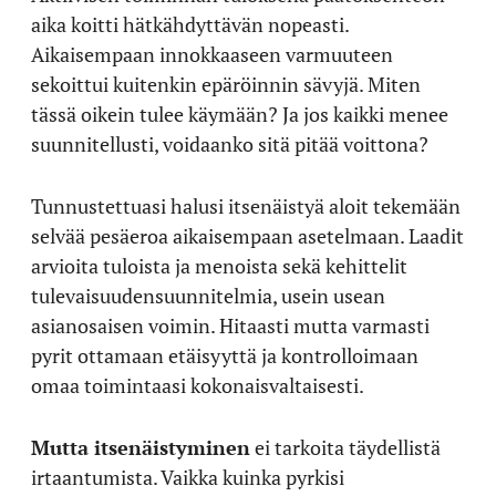
aika koitti hätkähdyttävän nopeasti.
Aikaisempaan innokkaaseen varmuuteen
sekoittui kuitenkin epäröinnin sävyjä. Miten
tässä oikein tulee käymään? Ja jos kaikki menee
suunnitellusti, voidaanko sitä pitää voittona?
Tunnustettuasi halusi itsenäistyä aloit tekemään
selvää pesäeroa aikaisempaan asetelmaan. Laadit
arvioita tuloista ja menoista sekä kehittelit
tulevaisuudensuunnitelmia, usein usean
asianosaisen voimin. Hitaasti mutta varmasti
pyrit ottamaan etäisyyttä ja kontrolloimaan
omaa toimintaasi kokonaisvaltaisesti.
Mutta itsenäistyminen
ei tarkoita täydellistä
irtaantumista. Vaikka kuinka pyrkisi