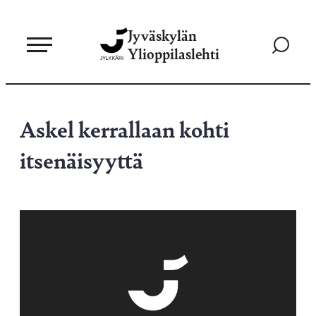
Siirry
Jyväskylän
suoraan
Siirry
Ylioppilaslehti
sisältöön
hakusivul
Askel kerrallaan kohti
itsenäisyyttä