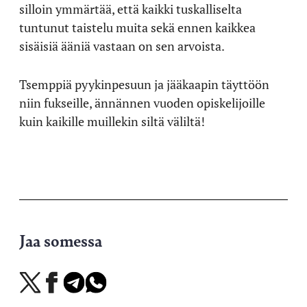
silloin ymmärtää, että kaikki tuskalliselta
tuntunut taistelu muita sekä ennen kaikkea
sisäisiä ääniä vastaan on sen arvoista.
Tsemppiä pyykinpesuun ja jääkaapin täyttöön
niin fukseille, ännännen vuoden opiskelijoille
kuin kaikille muillekin siltä väliltä!
Jaa somessa
Jaa
Jaa
Jaa
Jaa
X-
Facebookissa
Telegramissa
WhatsAppissa