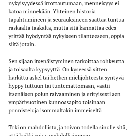
nykyisyydessä irrottautumaan, menneisyys ei
katoa minnekään. Yhteinen historia
tapahtumineen ja seurauksineen saattaa tuntua
raskaalta taakalta, mutta sitä kannattaa edes
yrittää hyödyntää nykyiseen tilanteeseen, oppia
siitä jotain.
Sen sijaan itsenäistyminen tarkoittaa rohkeutta
ja toisaalta kypsyyttä. On kyseessä sitten
harkittu askel tai hetken mielijohteesta syntyvä
hyppy tuttuun tai tuntemattomaan, vaatii
itsenäisen polun raivaaminen ja erityisesti sen
ympärivuotinen kunnossapito toisinaan
ponnisteluja isommaltakin immeiseltä.
Toki on mahdollista, ja toivon todella sinulle sitä,
että kaikki sujuu mahdollisimman