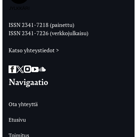
Jyväskylän
Ylioppilaslehti
ISSN 2341-7218 (painettu)
ISSN 2341-7226 (verkkojulkaisu)
Katso yhteystiedot >
Facebook
Twitter
Instagram
YouTube
SoundCloud
Navigaatio
Ota yhteyttä
Etusivu
Toimitus