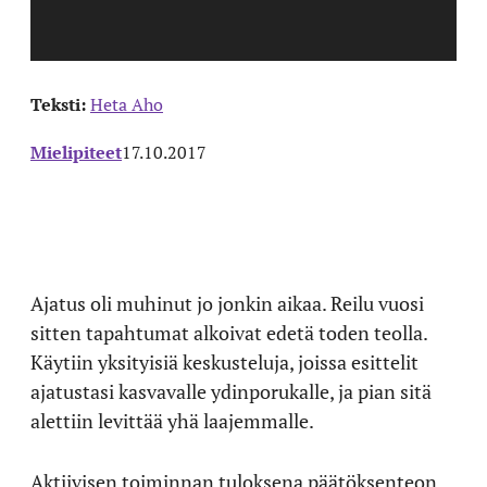
Teksti:
Heta Aho
Mielipiteet
17.10.2017
Ajatus oli muhinut jo jonkin aikaa. Reilu vuosi
sitten tapahtumat alkoivat edetä toden teolla.
Käytiin yksityisiä keskusteluja, joissa esittelit
ajatustasi kasvavalle ydinporukalle, ja pian sitä
alettiin levittää yhä laajemmalle.
Aktiivisen toiminnan tuloksena päätöksenteon