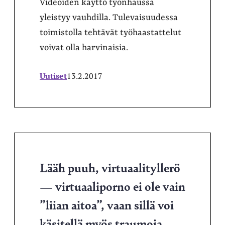
Videoiden käyttö työnhaussa
yleistyy vauhdilla. Tulevaisuudessa
toimistolla tehtävät työhaastattelut
voivat olla harvinaisia.
Uutiset
13.2.2017
Lääh puuh, virtuaalityllerö
— virtuaaliporno ei ole vain
”liian aitoa”, vaan sillä voi
käsitellä myös traumoja.