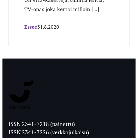
Oli VHS-kasetteja, tuhmia lehtiä,
TV-opas joka kertoi milloin […]
Essee
31.8.2020
Jyväskylän
Ylioppilaslehti
ISSN 2341-7218 (painettu)
ISSN 2341-7226 (verkkojulkaisu)