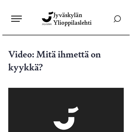
Siirry
Jyväskylän
suoraan
Siirry
Ylioppilaslehti
sisältöön
hakusivul
Video: Mitä ihmettä on
kyykkä?