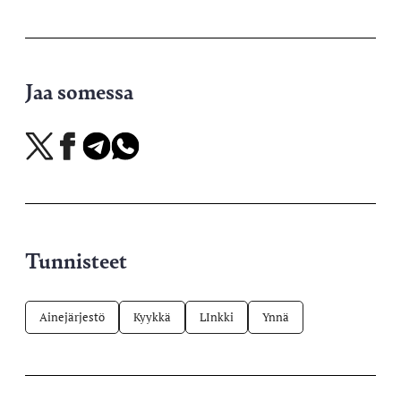
Jaa somessa
Jaa
Jaa
Jaa
Jaa
X-
Facebookissa
Telegramissa
WhatsAppissa
palvelussa
Tunnisteet
Ainejärjestö
Kyykkä
LInkki
Ynnä