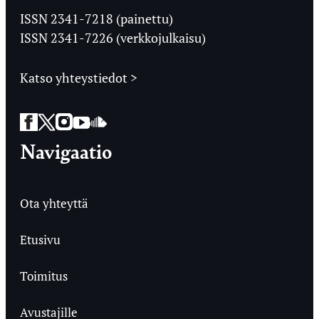
Ylioppilaslehti
ISSN 2341-7218 (painettu)
ISSN 2341-7226 (verkkojulkaisu)
Katso yhteystiedot >
Facebook
Twitter
Instagram
YouTube
SoundCloud
Navigaatio
Ota yhteyttä
Etusivu
Toimitus
Avustajille