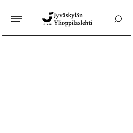
Siirry
Jyväskylän
suoraan
Siirry
Ylioppilaslehti
sisältöön
hakusivul