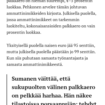
palkkaero on hieman suurempi, 4–5 prosentin
luokkaa. Pehkonen arvelee tämän johtuvan
ammattinimikkeiden kirjosta. Julkisella puolella,
jossa ammattinimikkeet on tarkemmin
luokiteltu, kokonaisansioiden palkkaero on vain
prosentin luokkaa.
Yksityisellä puolella naisen euro jää 95 senttiin,
mutta julkisella puolella päästään jo 99 senttiin.
Kun siis puhutaan samasta työnantajasta ja
samasta ammattinimikkeestä.
Sumanen väittää, että
sukupuolten välinen palkkaero
on pelkkää harhaa. Hän näkee
tilastoissa porsaanreiän: tehdyt