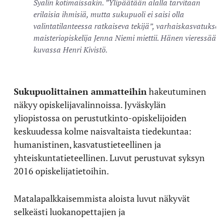
Syalin kotimaissakin. ”Ylipäätään alalla tarvitaan
erilaisia ihmisiä, mutta sukupuoli ei saisi olla
valintatilanteessa ratkaiseva tekijä”, varhaiskasvatukse
maisteriopiskelija Jenna Niemi miettii. Hänen vieressää
kuvassa Henri Kivistö.
Sukupuolittainen ammatteihin
hakeutuminen
näkyy opiskelijavalinnoissa. Jyväskylän
yliopistossa on perustutkinto-opiskelijoiden
keskuudessa kolme naisvaltaista tiedekuntaa:
humanistinen, kasvatustieteellinen ja
yhteiskuntatieteellinen. Luvut perustuvat syksyn
2016 opiskelijatietoihin.
Matalapalkkaisemmista aloista luvut näkyvät
selkeästi luokanopettajien ja