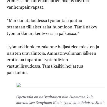
ytimessä on kuitenkin äitien oikeus käyttää
vanhempainvapaat.
”Markkinataloudessa työnantaja joutuu
ottamaan tällaiset asiat huomioon. Tämä näkyy
työmarkkinarakenteessa ja palkoissa.”
Työmarkkinoiden rakenne heijastelee miesten ja
naisten uravalintoja. Ammatinvalinnan jälkeen
erottelua tapahtuu työtehtävien
vastuullisuudessa. Tämä kaikki heijastuu
palkkoihin.
Opetusala on naisvaltainen niin Suomessa kuin
korealaisen Sanghoon Kimin (vas.) ja intialaisen Samira