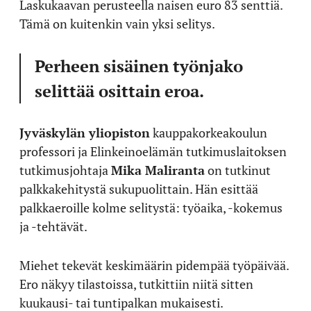
Laskukaavan perusteella naisen euro 83 senttiä.
Tämä on kuitenkin vain yksi selitys.
Perheen sisäinen työnjako
selittää osittain eroa.
Jyväskylän yliopiston
kauppakorkeakoulun
professori ja Elinkeinoelämän tutkimuslaitoksen
tutkimusjohtaja
Mika Maliranta
on tutkinut
palkkakehitystä sukupuolittain. Hän esittää
palkkaeroille kolme selitystä: työaika, -kokemus
ja -tehtävät.
Miehet tekevät keskimäärin pidempää työpäivää.
Ero näkyy tilastoissa, tutkittiin niitä sitten
kuukausi- tai tuntipalkan mukaisesti.