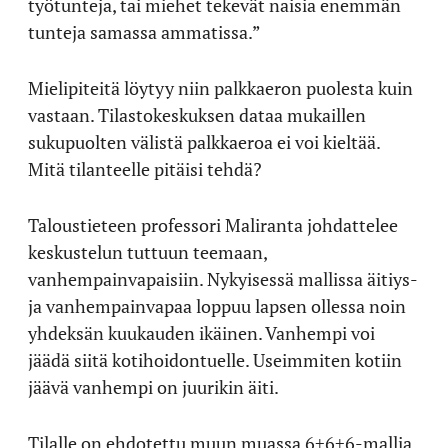
työtunteja, tai miehet tekevät naisia enemmän
tunteja samassa ammatissa.”
Mielipiteitä löytyy niin palkkaeron puolesta kuin
vastaan. Tilastokeskuksen dataa mukaillen
sukupuolten välistä palkkaeroa ei voi kieltää.
Mitä tilanteelle pitäisi tehdä?
Taloustieteen professori Maliranta johdattelee
keskustelun tuttuun teemaan,
vanhempainvapaisiin. Nykyisessä mallissa äitiys-
ja vanhempainvapaa loppuu lapsen ollessa noin
yhdeksän kuukauden ikäinen. Vanhempi voi
jäädä siitä kotihoidontuelle. Useimmiten kotiin
jäävä vanhempi on juurikin äiti.
Tilalle on ehdotettu muun muassa 6+6+6-mallia,