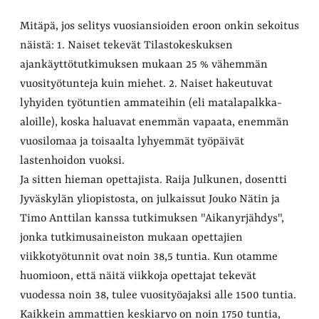
Mitäpä, jos selitys vuosiansioiden eroon onkin sekoitus
näistä: 1. Naiset tekevät Tilastokeskuksen
ajankäyttötutkimuksen mukaan 25 % vähemmän
vuosityötunteja kuin miehet. 2. Naiset hakeutuvat
lyhyiden työtuntien ammateihin (eli matalapalkka-
aloille), koska haluavat enemmän vapaata, enemmän
vuosilomaa ja toisaalta lyhyemmät työpäivät
lastenhoidon vuoksi.
Ja sitten hieman opettajista. Raija Julkunen, dosentti
Jyväskylän yliopistosta, on julkaissut Jouko Nätin ja
Timo Anttilan kanssa tutkimuksen "Aikanyrjähdys",
jonka tutkimusaineiston mukaan opettajien
viikkotyötunnit ovat noin 38,5 tuntia. Kun otamme
huomioon, että näitä viikkoja opettajat tekevät
vuodessa noin 38, tulee vuosityöajaksi alle 1500 tuntia.
Kaikkein ammattien keskiarvo on noin 1750 tuntia,