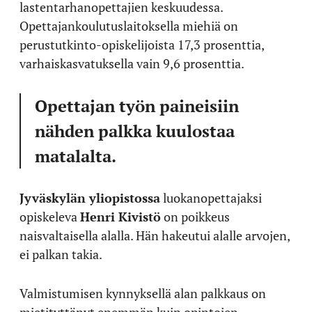
lastentarhanopettajien keskuudessa.
Opettajankoulutuslaitoksella miehiä on
perustutkinto-opiskelijoista 17,3 prosenttia,
varhaiskasvatuksella vain 9,6 prosenttia.
Opettajan työn paineisiin
nähden palkka kuulostaa
matalalta.
Jyväskylän yliopistossa
luokanopettajaksi
opiskeleva
Henri Kivistö
on poikkeus
naisvaltaisella alalla. Hän hakeutui alalle arvojen,
ei palkan takia.
Valmistumisen kynnyksellä alan palkkaus on
mietityttänyt enemmän kuin opintojen