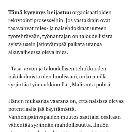
Tämä kysymys heijastuu
organisaatioiden
rekrytointiprosesseihin. Jos vastakkain ovat
tasavahvat mies- ja naisehdokkaat uuteen
työtehtävään, työnantajan on taloudellisista
syistä usein järkevämpää palkata uransa
alkuvaiheessa oleva mies.
”Tasa-arvon ja taloudellisen tehokkuuden
näkökulmista olen huolissani, onko meillä
syrjintää työmarkkinoilla”, Maliranta pohtii.
Hänen mukaansa vaarana on, että naisissa olevaa
potentiaalia jää käyttämättä.
Vanhempainvapaiden muutos saattaisi osaltaan
vähentää syrjinnän mahdollisuutta. Ilmiön