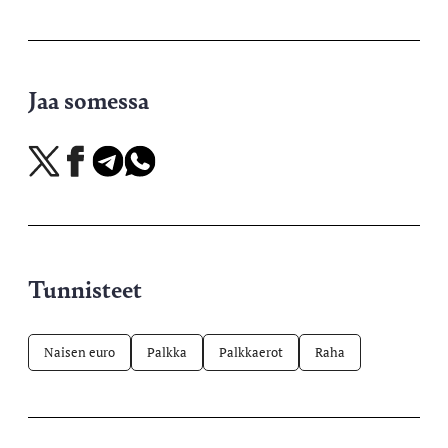
Jaa somessa
Jaa
Jaa
Jaa
Jaa
X-
Facebookissa
Telegramissa
WhatsAppissa
palvelussa
Tunnisteet
Naisen euro
Palkka
Palkkaerot
Raha