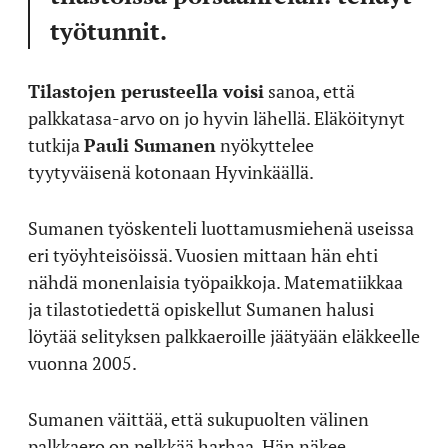
työtunnit.
Tilastojen perusteella voisi
sanoa, että
palkkatasa-arvo on jo hyvin lähellä. Eläköitynyt
tutkija
Pauli Sumanen
nyökyttelee
tyytyväisenä kotonaan Hyvinkäällä.
Sumanen työskenteli luottamusmiehenä useissa
eri työyhteisöissä. Vuosien mittaan hän ehti
nähdä monenlaisia työpaikkoja. Matematiikkaa
ja tilastotiedettä opiskellut Sumanen halusi
löytää selityksen palkkaeroille jäätyään eläkkeelle
vuonna 2005.
Sumanen väittää, että sukupuolten välinen
palkkaero on pelkkää harhaa. Hän näkee