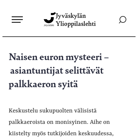
Siirry
Jyväskylän
suoraan
Siirry
Ylioppilaslehti
sisältöön
hakusivul
Naisen euron mysteeri –
asiantuntijat selittävät
palkkaeron syitä
Keskustelu sukupuolten välisistä
palkkaeroista on monisyinen. Aihe on
kiistelty myös tutkijoiden keskuudessa,