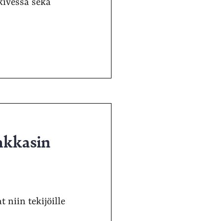
kivessä sekä
lakkasin
 niin tekijöille