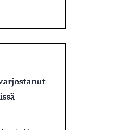
varjostanut
issä