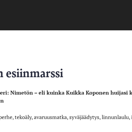
 esiinmarssi
tteri: Nimetön – eli kuinka Kuikka Koponen huijas
en
perhe, tekoäly, avaruusmatka, syväjäädytys, linnunlaulu, 