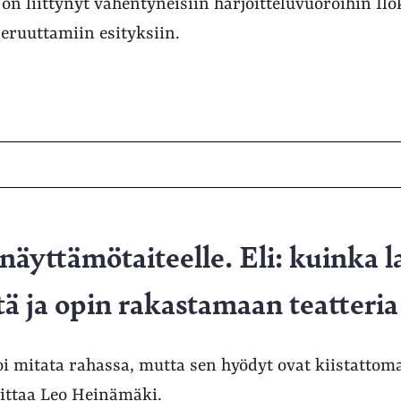
on liittynyt vähentyneisiin harjoitteluvuoroihin Ilo
ruuttamiin esityksiin.
näyttämötaiteelle. Eli: kuinka 
ä ja opin rakastamaan teatteria
oi mitata rahassa, mutta sen hyödyt ovat kiistattomat
joittaa Leo Heinämäki.