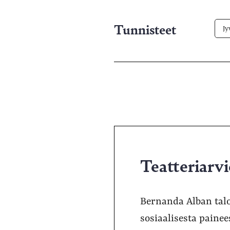
Tunnisteet
Jy
Teatteriarv
Bernanda Alban talo
sosiaalisesta painee