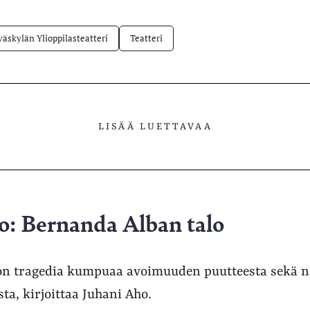
väskylän Ylioppilasteatteri
Teatteri
LISÄÄ LUETTAVAA
io: Bernanda Alban talo
n tragedia kumpuaa avoimuuden puutteesta sekä nai
sta, kirjoittaa Juhani Aho.