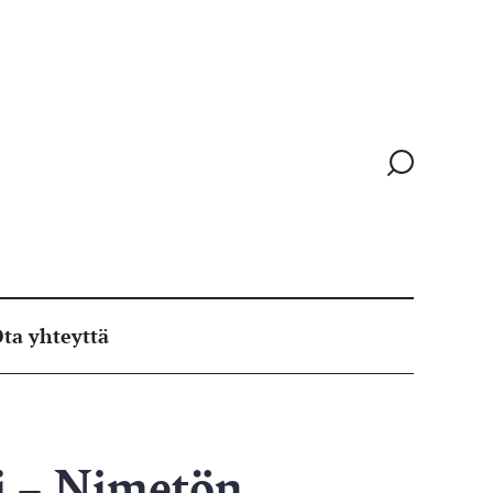
Siirry
hakusivull
ta yhteyttä
ri – Nimetön