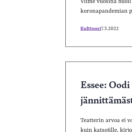
Viime vuosina huoli 
koronapandemian pe
Kulttuuri
7.3.2022
Essee: Oodi 
jännittämäst
Teatterin arvoa ei v
kuin katsojille, kir