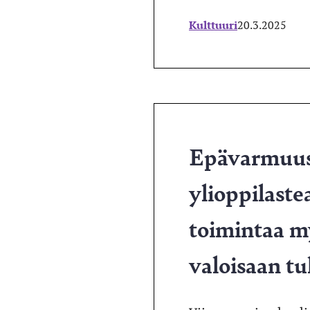
Kulttuuri
20.3.2025
Epävarmuus
ylioppilaste
toimintaa m
valoisaan t