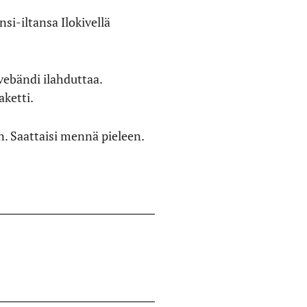
si-iltansa Ilokivellä
vebändi ilahduttaa.
aketti.
an. Saattaisi mennä pieleen.