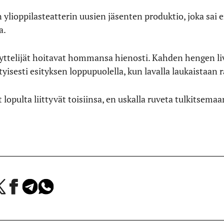
ylioppilasteatterin uusien jäsenten produktio, joka sai en
a.
äyttelijät hoitavat hommansa hienosti. Kahden hengen li
tyisesti esityksen loppupuolella, kun lavalla laukaistaan r
 lopulta liittyvät toisiinsa, en uskalla ruveta tulkitsema
a
Jaa
Jaa
Jaa
Facebookissa
Telegramissa
WhatsAppissa
lvelussa