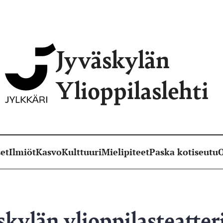
Jyväskylän
Ylioppilaslehti
et
Ilmiöt
Kasvo
Kulttuuri
Mielipiteet
Paska kotiseutu
O
skylän ylioppilasteatte