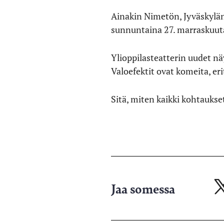
Ainakin Nimetön, Jyväskylän 
sunnuntaina 27. marraskuut
Ylioppilasteatterin uudet n
Valoefektit ovat komeita, eri
Sitä, miten kaikki kohtaukset
Jaa somessa
Ja
X-
pa