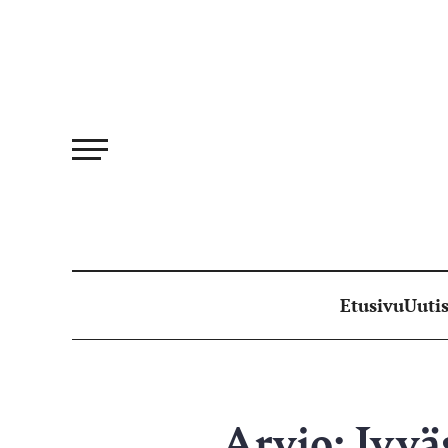
Siirry
suoraan
sisältöön
Etusivu
Uutis
Arvio: Jyvä