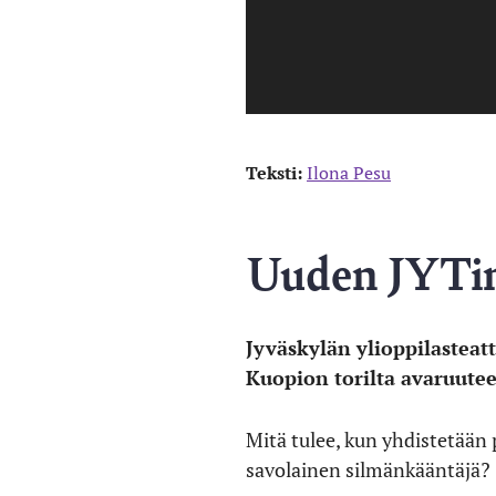
Teksti:
Ilona Pesu
Uuden JYTin
Jyväskylän ylioppilastea
Kuopion torilta avaruute
Mitä tulee, kun yhdistetään 
savolainen silmänkääntäjä?