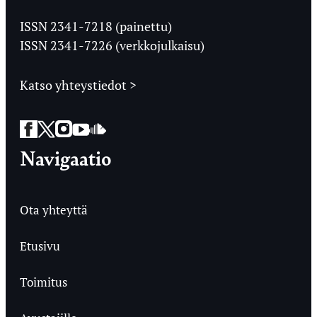
Jyväskylän
Ylioppilaslehti
ISSN 2341-7218 (painettu)
ISSN 2341-7226 (verkkojulkaisu)
Katso yhteystiedot >
Facebook
Twitter
Instagram
YouTube
SoundCloud
Navigaatio
Ota yhteyttä
Etusivu
Toimitus