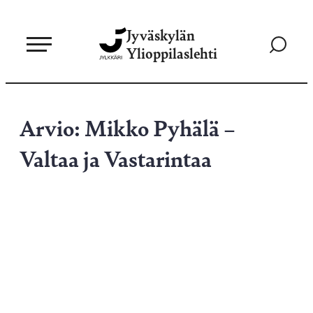
Siirry
Jyväskylän
suoraan
Siirry
Ylioppilaslehti
sisältöön
hakusivul
Arvio: Mikko Pyhälä –
Valtaa ja Vastarintaa