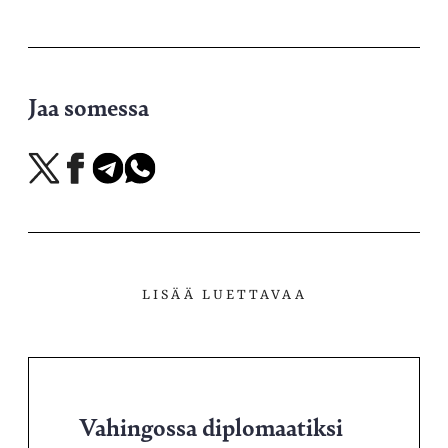
Jaa somessa
Jaa
Jaa
Jaa
Jaa
X-
Facebookissa
Telegramissa
WhatsAppissa
palvelussa
LISÄÄ LUETTAVAA
Vahingossa diplomaatiksi