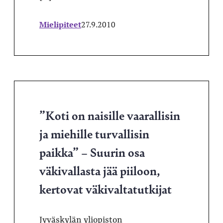
Mielipiteet
27.9.2010
”Koti on naisille vaarallisin
ja miehille turvallisin
paikka” – Suurin osa
väkivallasta jää piiloon,
kertovat väkivaltatutkijat
Jyväskylän yliopiston