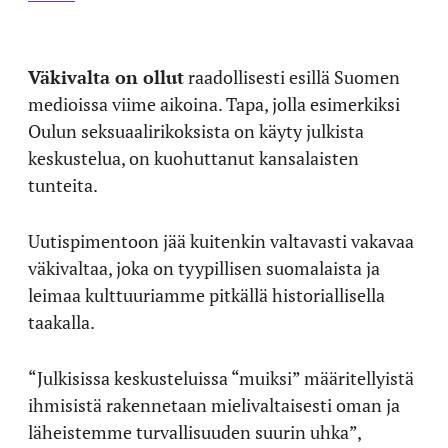
Väkivalta on ollut
raadollisesti esillä Suomen
medioissa viime aikoina. Tapa, jolla esimerkiksi
Oulun seksuaalirikoksista on käyty julkista
keskustelua, on kuohuttanut kansalaisten
tunteita.
Uutispimentoon jää kuitenkin valtavasti vakavaa
väkivaltaa, joka on tyypillisen suomalaista ja
leimaa kulttuuriamme pitkällä historiallisella
taakalla.
“Julkisissa keskusteluissa “muiksi” määritellyistä
ihmisistä rakennetaan mielivaltaisesti oman ja
läheistemme turvallisuuden suurin uhka”,