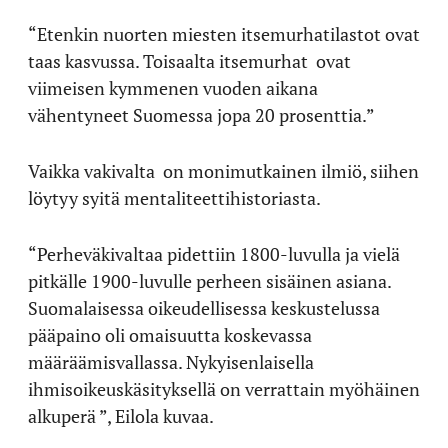
“Etenkin nuorten miesten itsemurhatilastot ovat
taas kasvussa. Toisaalta itsemurhat
ovat
viimeisen kymmenen vuoden aikana
vähentyneet Suomessa jopa 20 prosenttia.”
Vaikka vakivalta
on monimutkainen ilmiö, siihen
löytyy syitä mentaliteettihistoriasta.
“Perheväkivaltaa pidettiin 1800-luvulla ja vielä
pitkälle 1900-luvulle perheen sisäinen asiana.
Suomalaisessa oikeudellisessa keskustelussa
pääpaino oli omaisuutta koskevassa
määräämisvallassa. Nykyisenlaisella
ihmisoikeuskäsityksellä on verrattain myöhäinen
alkuperä ”, Eilola kuvaa.