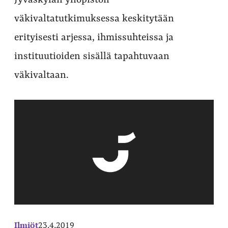
Jyväskylän yliopiston
väkivaltatutkimuksessa keskitytään
erityisesti arjessa, ihmissuhteissa ja
instituutioiden sisällä tapahtuvaan
väkivaltaan.
Ilmiöt
23.4.2019