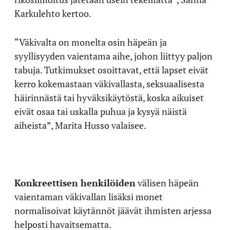
Karkulehto kertoo.
“Väkivalta on monelta osin häpeän ja
syyllisyyden vaientama aihe, johon liittyy paljon
tabuja. Tutkimukset osoittavat, että lapset eivät
kerro kokemastaan väkivallasta, seksuaalisesta
häirinnästä tai hyväksikäytöstä, koska aikuiset
eivät osaa tai uskalla puhua ja kysyä näistä
aiheista”, Marita Husso valaisee.
Konkreettisen henkilöiden
välisen häpeän
vaientaman väkivallan lisäksi monet
normalisoivat käytännöt jäävät ihmisten arjessa
helposti havaitsematta.