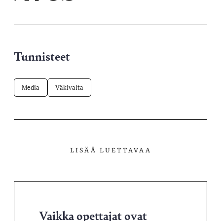
X-
Facebookissa
Telegramissa
WhatsAppissa
palvelussa
Tunnisteet
Media
Väkivalta
LISÄÄ LUETTAVAA
Vaikka opettajat ovat