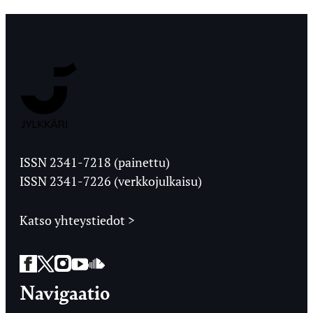
Jyväskylän
Ylioppilaslehti
ISSN 2341-7218 (painettu)
ISSN 2341-7226 (verkkojulkaisu)
Katso yhteystiedot >
Facebook
Twitter
Instagram
YouTube
SoundCloud
Navigaatio