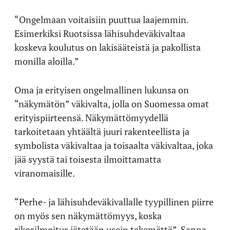
“Ongelmaan voitaisiin puuttua laajemmin.
Esimerkiksi Ruotsissa lähisuhdeväkivaltaa
koskeva koulutus on lakisääteistä ja pakollista
monilla aloilla.”
Oma ja erityisen ongelmallinen lukunsa on
“näkymätön” väkivalta, jolla on Suomessa omat
erityispiirteensä. Näkymättömyydellä
tarkoitetaan yhtäältä juuri rakenteellista ja
symbolista väkivaltaa ja toisaalta väkivaltaa, joka
jää syystä tai toisesta ilmoittamatta
viranomaisille.
“Perhe- ja lähisuhdeväkivallalle tyypillinen piirre
on myös sen näkymättömyys, koska
rikosilmoitus jätetään usein tekemättä”, Sanna