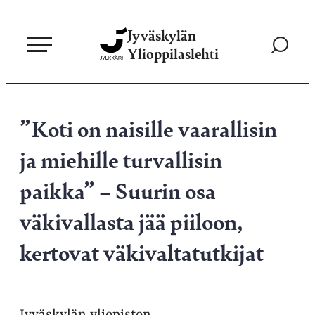
Siirry
Jyväskylän
suoraan
Siirry
Ylioppilaslehti
sisältöön
hakusivul
”Koti on naisille vaarallisin
ja miehille turvallisin
paikka” – Suurin osa
väkivallasta jää piiloon,
kertovat väkivaltatutkijat