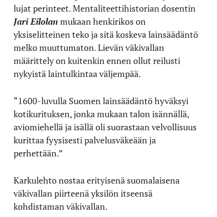
lujat perinteet. Mentaliteettihistorian dosentin
Jari Eilolan
mukaan henkirikos on
yksiselitteinen teko ja sitä koskeva lainsäädäntö
melko muuttumaton. Lievän väkivallan
määrittely on kuitenkin ennen ollut reilusti
nykyistä laintulkintaa väljempää.
“1600-luvulla Suomen lainsäädäntö hyväksyi
kotikurituksen, jonka mukaan talon isännällä,
aviomiehellä ja isällä oli suorastaan velvollisuus
kurittaa fyysisesti palvelusväkeään ja
perhettään.”
Karkulehto nostaa erityisenä suomalaisena
väkivallan piirteenä yksilön itseensä
kohdistaman väkivallan.