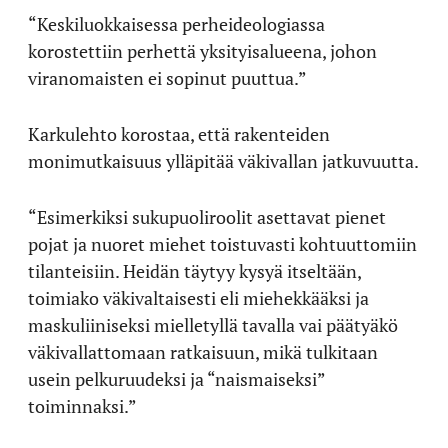
“Keskiluokkaisessa perheideologiassa
korostettiin perhettä yksityisalueena, johon
viranomaisten ei sopinut puuttua.”
Karkulehto korostaa, että rakenteiden
monimutkaisuus ylläpitää väkivallan jatkuvuutta.
“Esimerkiksi sukupuoliroolit asettavat pienet
pojat ja nuoret miehet toistuvasti kohtuuttomiin
tilanteisiin. Heidän täytyy kysyä itseltään,
toimiako väkivaltaisesti eli miehekkääksi ja
maskuliiniseksi mielletyllä tavalla vai päätyäkö
väkivallattomaan ratkaisuun, mikä tulkitaan
usein pelkuruudeksi ja “naismaiseksi”
toiminnaksi.”