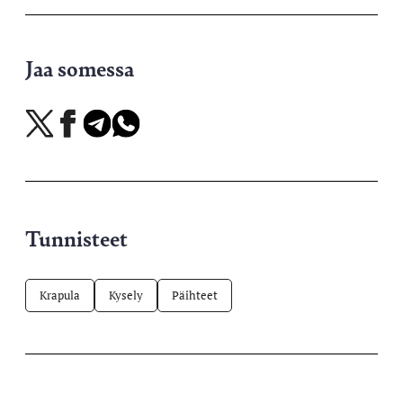
Jaa somessa
Jaa
Jaa
Jaa
Jaa
X-
Facebookissa
Telegramissa
WhatsAppissa
palvelussa
Tunnisteet
Krapula
Kysely
Päihteet