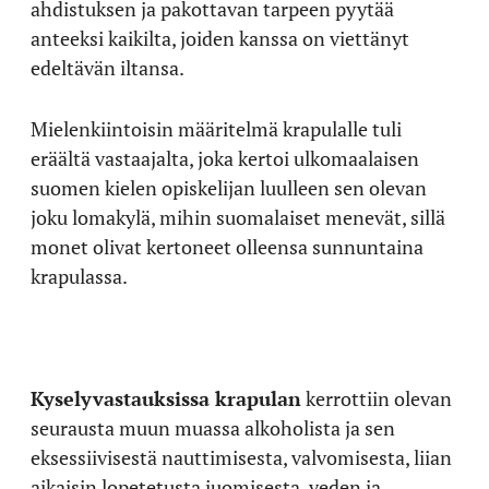
ahdistuksen ja pakottavan tarpeen pyytää
anteeksi kaikilta, joiden kanssa on viettänyt
edeltävän iltansa.
Mielenkiintoisin määritelmä krapulalle tuli
eräältä vastaajalta, joka kertoi ulkomaalaisen
suomen kielen opiskelijan luulleen sen olevan
joku lomakylä, mihin suomalaiset menevät, sillä
monet olivat kertoneet olleensa sunnuntaina
krapulassa.
Kyselyvastauksissa krapulan
kerrottiin olevan
seurausta muun muassa alkoholista ja sen
eksessiivisestä nauttimisesta, valvomisesta, liian
aikaisin lopetetusta juomisesta, veden ja