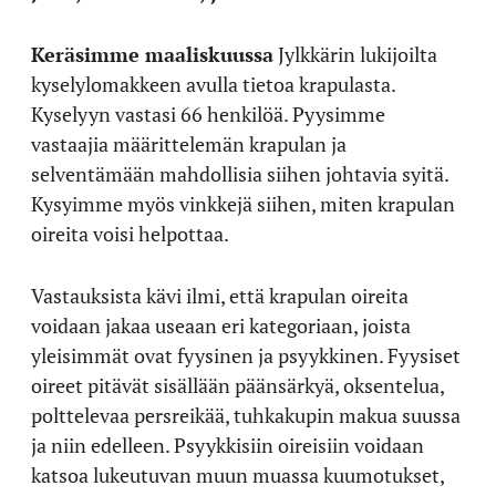
Keräsimme maaliskuussa
Jylkkärin lukijoilta
kyselylomakkeen avulla tietoa krapulasta.
Kyselyyn vastasi 66 henkilöä. Pyysimme
vastaajia määrittelemän krapulan ja
selventämään mahdollisia siihen johtavia syitä.
Kysyimme myös vinkkejä siihen, miten krapulan
oireita voisi helpottaa.
Vastauksista kävi ilmi, että krapulan oireita
voidaan jakaa useaan eri kategoriaan, joista
yleisimmät ovat fyysinen ja psyykkinen. Fyysiset
oireet pitävät sisällään päänsärkyä, oksentelua,
polttelevaa persreikää, tuhkakupin makua suussa
ja niin edelleen. Psyykkisiin oireisiin voidaan
katsoa lukeutuvan muun muassa kuumotukset,