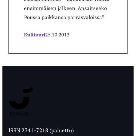
ensimmäisen jälkeen. Ansaitseeko
Poussa paikkansa parrasvaloissa?
Kulttuuri
25.10.2013
Jyväskylän
Ylioppilaslehti
ISSN 2341-7218 (painettu)