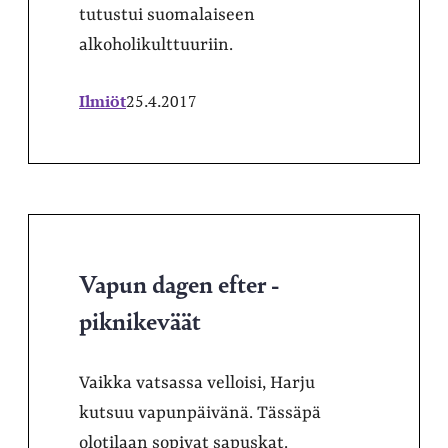
tutustui suomalaiseen
alkoholikulttuuriin.
Ilmiöt
25.4.2017
Vapun dagen efter -
piknikeväät
Vaikka vatsassa velloisi, Harju
kutsuu vapunpäivänä. Tässäpä
olotilaan sopivat sapuskat.