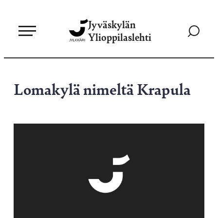
Siirry
Jyväskylän
suoraan
Siirry
Ylioppilaslehti
sisältöön
hakusivul
Lomakylä nimeltä Krapula