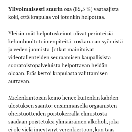
Ylivoimaisesti suurin
osa (85,5 %) vastaajista
koki, että krapulaa voi jotenkin helpottaa.
Yleisimmät helpotuskeinot olivat perinteisiä
kehonhuoltotoimenpiteitä: roskaruoan syömistä
ja veden juomista. Jotkut mainitsivat
videotallenteiden seuraamisen kaupallisista
suoratoistopalveluista helpottavan heidän
oloaan. Eräs kertoi krapulasta valittamisen
auttavan.
Mielenkiintoisin keino lienee kuitenkin kahden
ulostuksen sääntö: ensimmäisellä orgaanisten
oheistuotteiden poistokerralla elimistöstä
saadaan poistetuksi ylimääräinen alkoholi, joka
ei ole vielä imeytynyt verenkiertoon, kun taas