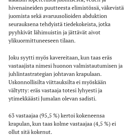
hivenaineiden puutteesta elimistössä, väkevistä
juomista sekä avaruusolioiden abduktion
seurauksena tehdyistä tiedekokeista, jotka
pyyhkivät lähimuistin ja jättävät aivot
ylikuormittuneeseen tilaan.
Joku syytti myös kavereitaan, kun taas eräs
vastaajista nimesi huonon valmistautumisen ja
juhlintastrategian johtavan krapulaan.
Uskonnollisilta viittauksilta ei myöskään
vältytty: eräs vastaaja totesi lyhyesti ja
ytimekkäästi Jumalan olevan sadisti.
63 vastaajaa (95,5 %) kertoi kokeneensa
krapulan, kun taas kolme vastaajaa (4,5 %) ei
ollut sitä kokenut.