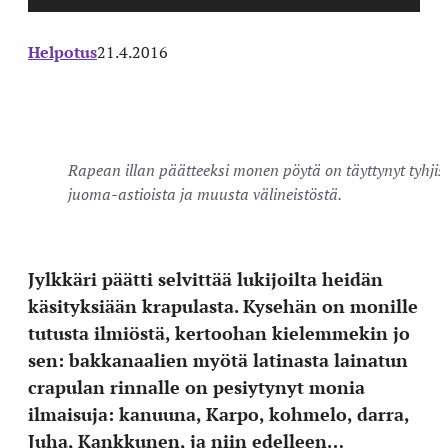
Helpotus
21.4.2016
Rapean illan päätteeksi monen pöytä on täyttynyt tyhjis
juoma-astioista ja muusta välineistöstä.
Jylkkäri päätti selvittää lukijoilta heidän
käsityksiään krapulasta. Kysehän on monille
tutusta ilmiöstä, kertoohan kielemmekin jo
sen: bakkanaalien myötä latinasta lainatun
crapulan rinnalle on pesiytynyt monia
ilmaisuja: kanuuna, Karpo, kohmelo, darra,
Juha, Kankkunen, ja niin edelleen…