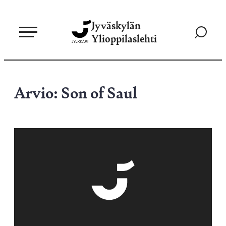
Siirry
Jyväskylän
suoraan
Siirry
Ylioppilaslehti
sisältöön
hakusivul
Arvio: Son of Saul