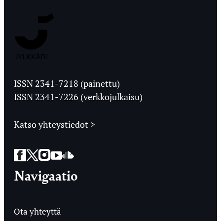
Jyväskylän
Ylioppilaslehti
ISSN 2341-7218 (painettu)
ISSN 2341-7226 (verkkojulkaisu)
Katso yhteystiedot >
Facebook
Twitter
Instagram
YouTube
SoundCloud
Navigaatio
Ota yhteyttä