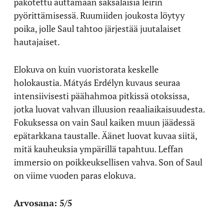
pakotettu auttamaan saksalaisia leirin
pyörittämisessä. Ruumiiden joukosta löytyy
poika, jolle Saul tahtoo järjestää juutalaiset
hautajaiset.
Elokuva on kuin vuoristorata keskelle
holokaustia. Mátyás Erdélyn kuvaus seuraa
intensiivisesti päähahmoa pitkissä otoksissa,
jotka luovat vahvan illuusion reaaliaikaisuudesta.
Fokuksessa on vain Saul kaiken muun jäädessä
epätarkkana taustalle. Äänet luovat kuvaa siitä,
mitä kauheuksia ympärillä tapahtuu. Leffan
immersio on poikkeuksellisen vahva. Son of Saul
on viime vuoden paras elokuva.
Arvosana: 5/5