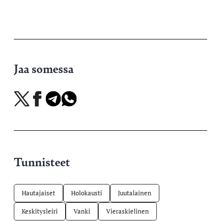
Jaa somessa
Jaa
Jaa
Jaa
Jaa
X-
Facebookissa
Telegramissa
WhatsAppissa
palvelussa
Tunnisteet
Hautajaiset
Holokausti
Juutalainen
Keskitysleiri
Vanki
Vieraskielinen