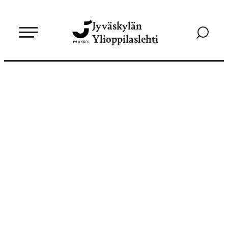
Siirry
Jyväskylän
suoraan
Siirry
Ylioppilaslehti
sisältöön
hakusivul