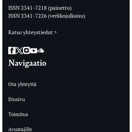
Ylioppilaslehti
ISSN 2341-7218 (painettu)
ISSN 2341-7226 (verkkojulkaisu)
Katso yhteystiedot >
Facebook
Twitter
Instagram
YouTube
SoundCloud
Navigaatio
Ota yhteyttä
Etusivu
Toimitus
Avustajille