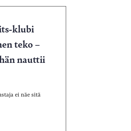
its-klubi
nen teko –
 hän nauttii
staja ei näe sitä