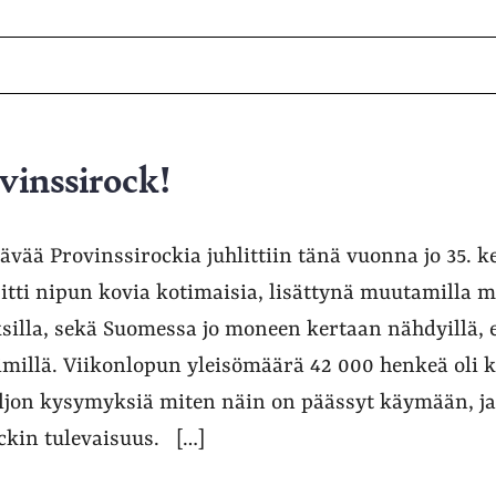
vinssirock!
ttävää Provinssirockia juhlittiin tänä vuonna jo 35. k
itti nipun kovia kotimaisia, lisättynä muutamilla mi
illa, sekä Suomessa jo moneen kertaan nähdyillä, e
nimillä. Viikonlopun yleisömäärä 42 000 henkeä oli k
paljon kysymyksiä miten näin on päässyt käymään, ja
ckin tulevaisuus. […]