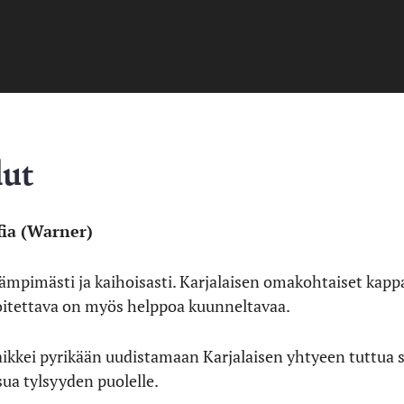
lut
ofia (Warner)
i lämpimästi ja kaihoisasti. Karjalaisen omakohtaiset kapp
oitettava on myös helppoa kuunneltavaa.
aikkei pyrikään uudistamaan Karjalaisen yhtyeen tuttua s
sua tylsyyden puolelle.