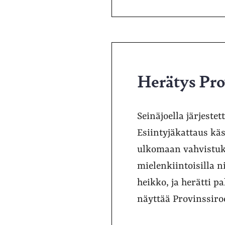
Herätys Pro
Seinäjoella järjeste
Esiintyjäkattaus käs
ulkomaan vahvistuks
mielenkiintoisilla 
heikko, ja herätti 
näyttää Provinssiro