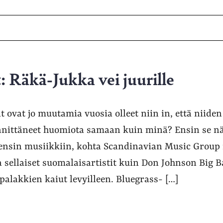
 Räkä-Jukka vei juurille
t ovat jo muutamia vuosia olleet niin in, että niiden
iinnittäneet huomiota samaan kuin minä? Ensin se nä
vensin musiikkiin, kohta Scandinavian Music Group 
a sellaiset suomalaisartistit kuin Don Johnson Big B
palakkien kaiut levyilleen. Bluegrass- […]