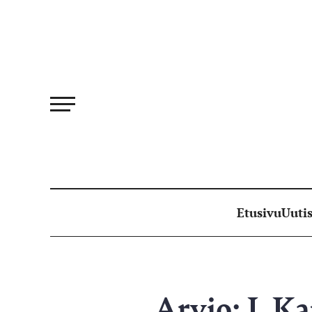
Siirry
suoraan
sisältöön
Etusivu
Uutis
Arvio: J. Ka