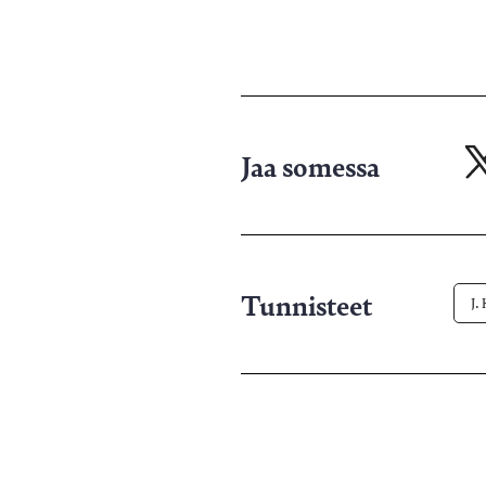
Jaa somessa
Ja
X-
pa
Tunnisteet
J.