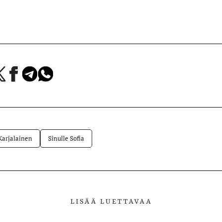
a
Jaa
Jaa
Jaa
Facebookissa
Telegramissa
WhatsAppissa
lvelussa
 Karjalainen
Sinulle Sofia
LISÄÄ LUETTAVAA