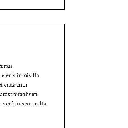
erran.
elenkiintoisilla
i enää niin
atastrofaalisen
 etenkin sen, miltä