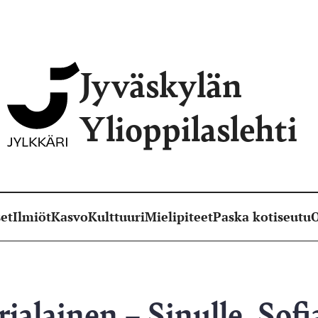
Jyväskylän
Ylioppilaslehti
et
Ilmiöt
Kasvo
Kulttuuri
Mielipiteet
Paska kotiseutu
O
rjalainen – Sinulle, Sofi