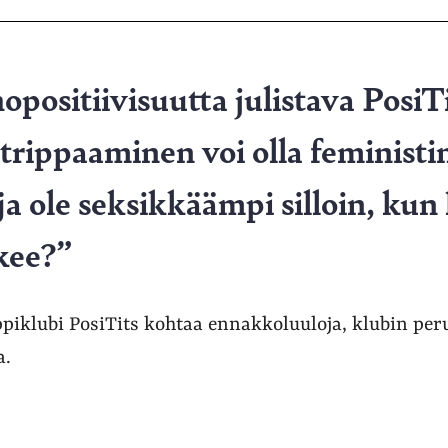
hopositiivisuutta julistava PosiT
strippaaminen voi olla feministi
ja ole seksikkäämpi silloin, kun
ekee?”
piklubi PosiTits kohtaa ennakkoluuloja, klubin peru
a.