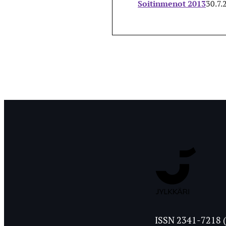
Soitinmenot 2013
30.7.
Jyväskylän
ISSN 2341-7218 (
Ylioppilasleht