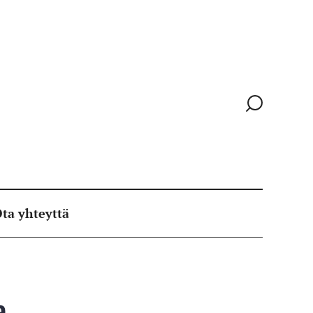
Siirry
hakusivull
ta yhteyttä
a