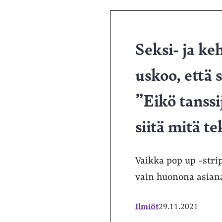
Seksi- ja ke
uskoo, että 
”Eikö tanssi
siitä mitä t
Vaikka pop up -strip
vain huonona asian
Ilmiöt
29.11.2021