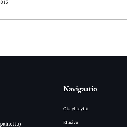
2013
Navigaatio
Ota yhteyttä
Etusivu
painettu)
i