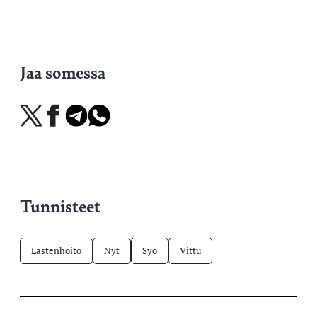
Jaa somessa
Jaa
Jaa
Jaa
Jaa
X-
Facebookissa
Telegramissa
WhatsAppissa
palvelussa
Tunnisteet
Lastenhoito
Nyt
Syö
Vittu