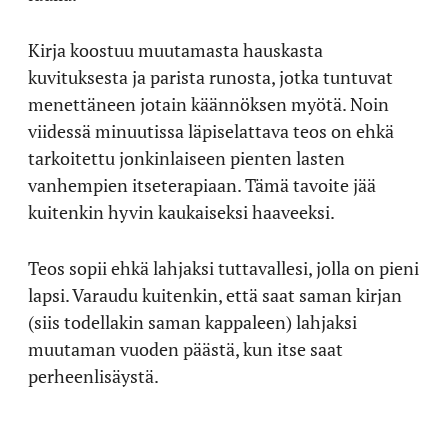
Kirja koostuu muutamasta hauskasta
kuvituksesta ja parista runosta, jotka tuntuvat
menettäneen jotain käännöksen myötä. Noin
viidessä minuutissa läpiselattava teos on ehkä
tarkoitettu jonkinlaiseen pienten lasten
vanhempien itseterapiaan. Tämä tavoite jää
kuitenkin hyvin kaukaiseksi haaveeksi.
Teos sopii ehkä lahjaksi tuttavallesi, jolla on pieni
lapsi. Varaudu kuitenkin, että saat saman kirjan
(siis todellakin saman kappaleen) lahjaksi
muutaman vuoden päästä, kun itse saat
perheenlisäystä.