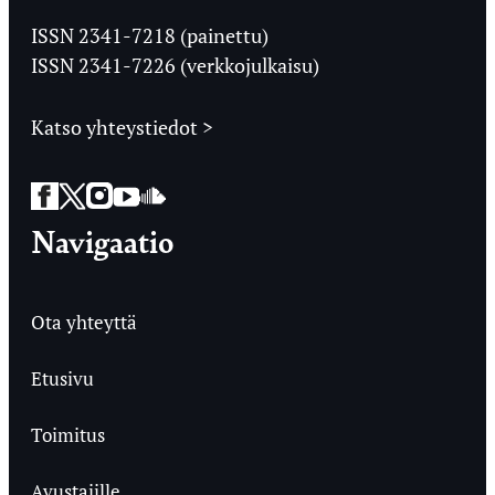
Ylioppilaslehti
ISSN 2341-7218 (painettu)
ISSN 2341-7226 (verkkojulkaisu)
Katso yhteystiedot >
Facebook
Twitter
Instagram
YouTube
SoundCloud
Navigaatio
Ota yhteyttä
Etusivu
Toimitus
Avustajille