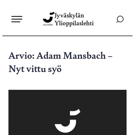
Siirry
Jyväskylän
suoraan
Siirry
Ylioppilaslehti
sisältöön
hakusivul
Arvio: Adam Mansbach –
Nyt vittu syö