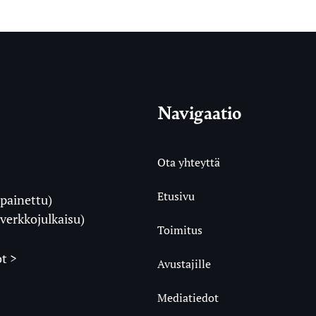
Navigaatio
Ota yhteyttä
Etusivu
painettu)
i
verkkojulkaisu)
Toimitus
t >
Avustajille
Mediatiedot
m
ube
undCloud