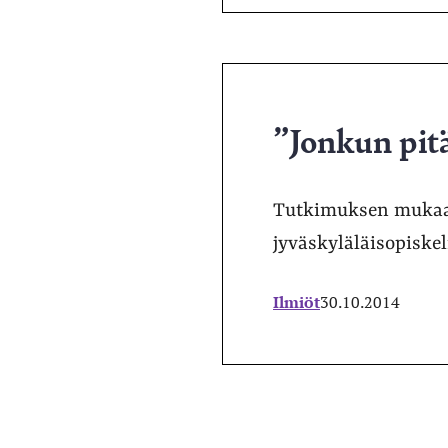
”Jonkun pitä
Tutkimuksen mukaan 
jyväskyläläisopiske
Ilmiöt
30.10.2014