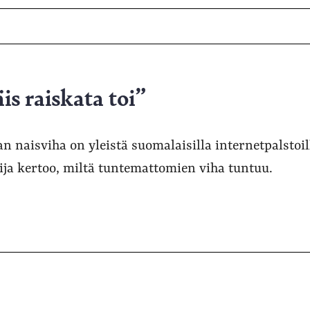
is raiskata toi”
naisviha on yleistä suomalaisilla internetpalstoill
lija kertoo, miltä tuntemattomien viha tuntuu.