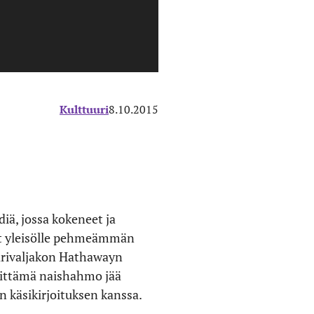
Kulttuuri
8.10.2015
iä, jossa kokeneet ja
vät yleisölle pehmeämmän
parivaljakon Hathawayn
esittämä naishahmo jää
en käsikirjoituksen kanssa.