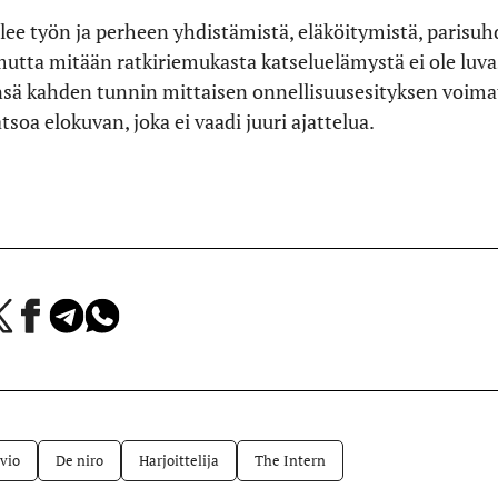
lee työn ja perheen yhdistämistä, eläköitymistä, parisuhd
mutta mitään ratkiriemukasta katseluelämystä ei ole luvas
vänsä kahden tunnin mittaisen onnellisuusesityksen voim
atsoa elokuvan, joka ei vaadi juuri ajattelua.
a
Jaa
Jaa
Jaa
Facebookissa
Telegramissa
WhatsAppissa
lvelussa
vio
De niro
Harjoittelija
The Intern