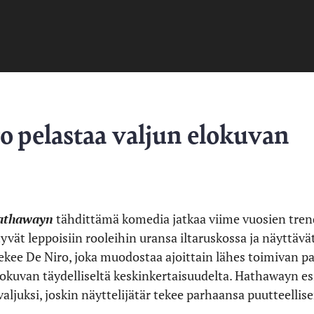
o pelastaa valjun elokuvan
athawayn
tähdittämä komedia jatkaa viime vuosien trend
tyvät leppoisiin rooleihin uransa iltaruskossa ja näyttä
 tekee De Niro, joka muodostaa ajoittain lähes toimivan 
elokuvan täydelliseltä keskinkertaisuudelta. Hathawayn 
 valjuksi, joskin näyttelijätär tekee parhaansa puutteellis