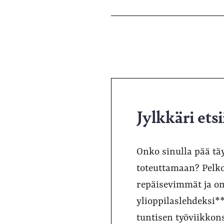
Jylkkäri etsi
Onko sinulla pää tä
toteuttamaan? Pelko 
repäisevimmät ja om
ylioppilaslehdeksi
tuntisen työviikkonsa