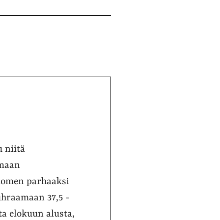
 niitä
amaan
Suomen parhaaksi
uhraamaan 37,5 -
sta elokuun alusta,