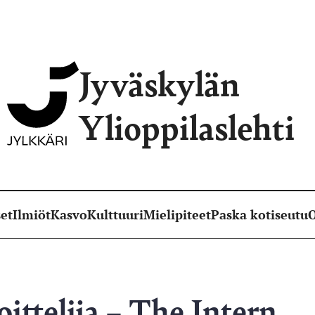
Jyväskylän
Ylioppilaslehti
et
Ilmiöt
Kasvo
Kulttuuri
Mielipiteet
Paska kotiseutu
O
ittelija – The Intern