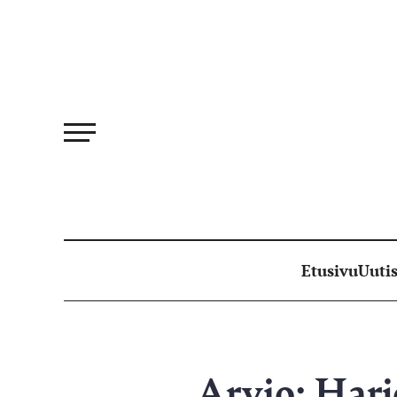
Siirry
suoraan
sisältöön
Etusivu
Uutis
Arvio: Harjo