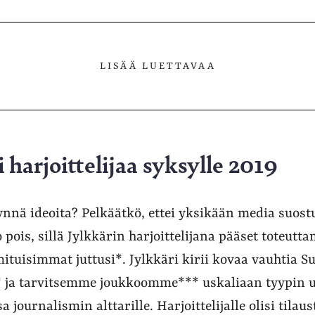
LISÄÄ LUETTAVAA
i harjoittelijaa syksylle 2019
ynnä ideoita? Pelkäätkö, ettei yksikään media suostu
pois, sillä Jylkkärin harjoittelijana pääset toteutt
ituisimmat juttusi*. Jylkkäri kirii kovaa vauhtia 
** ja tarvitsemme joukkoomme*** uskaliaan tyypin 
 journalismin alttarille. Harjoittelijalle olisi tilau