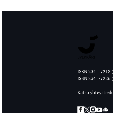
Jyväskylän
ISSN 2341-7218 (
Ylioppilasleht
ISSN 2341-7226 (
Katso yhteystiedo
Facebook
Twitter
Instagra
YouT
So