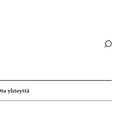
Siirry
hakusivull
ta yhteyttä