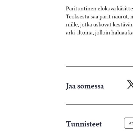
Parituntinen elokuva käsitte
Teoksesta saa parit naurut, 
niille, jotka uskovat kestä
arki-iltoina, jolloin haluaa k
Jaa somessa
Ja
X-
pa
Tunnisteet
Ar