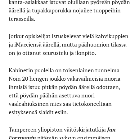
kanta-asiakkaat istuvat oluillaan pyöreän pöydän
äärellä ja tupakkaporukka nojailee tuoppeihin
terasseilla.
Jotkut opiskelijat istuskelevat vielä kahvikuppien
ja iMacciensä äärellä, mutta päähuomion tilassa
on jo ottanut seurustelu ja ilonpito.
Kabinetin puolella on toisenlainen tunnelma.
Noin 20 hengen joukko vakavailmeisiä nuoria
ihmisiä istuu pitkän pöydän äärellä odottaen,
että pöydän päähän asettuva nuori
vaaleahiuksinen mies saa tietokoneeltaan
esityksensä slaidit esiin.
Tampereen yliopiston väitöskirjatutkija
Jan
Forsmanin
pitämän syksyn ensimmäisen