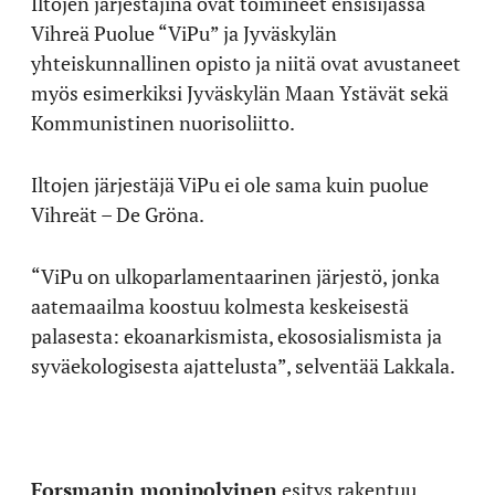
Iltojen järjestäjinä ovat toimineet ensisijassa
Vihreä Puolue “ViPu” ja Jyväskylän
yhteiskunnallinen opisto ja niitä ovat avustaneet
myös esimerkiksi Jyväskylän Maan Ystävät sekä
Kommunistinen nuorisoliitto.
Iltojen järjestäjä ViPu ei ole sama kuin puolue
Vihreät – De Gröna.
“ViPu on ulkoparlamentaarinen järjestö, jonka
aatemaailma koostuu kolmesta keskeisestä
palasesta: ekoanarkismista, ekososialismista ja
syväekologisesta ajattelusta”, selventää Lakkala.
Forsmanin monipolvinen
esitys rakentuu