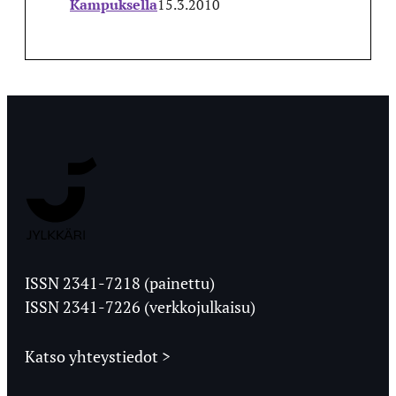
Kampuksella
15.3.2010
Jyväskylän
Ylioppilaslehti
ISSN 2341-7218 (painettu)
ISSN 2341-7226 (verkkojulkaisu)
Katso yhteystiedot >