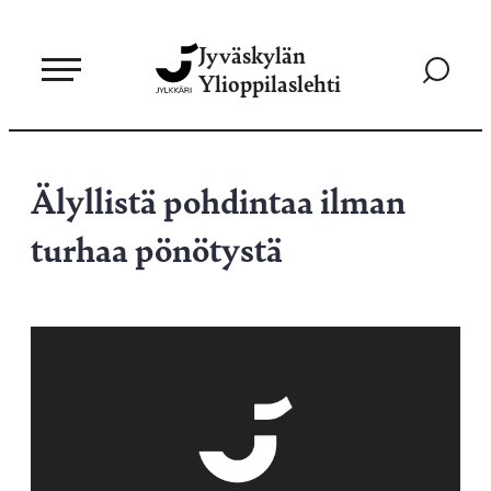
Siirry
Jyväskylän
suoraan
Siirry
Ylioppilaslehti
sisältöön
hakusivul
Älyllistä pohdintaa ilman
turhaa pönötystä