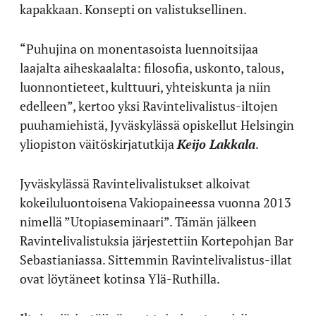
kapakkaan. Konsepti on valistuksellinen.
“Puhujina on monentasoista luennoitsijaa
laajalta aiheskaalalta: filosofia, uskonto, talous,
luonnontieteet, kulttuuri, yhteiskunta ja niin
edelleen”, kertoo yksi Ravintelivalistus-iltojen
puuhamiehistä, Jyväskylässä opiskellut Helsingin
yliopiston väitöskirjatutkija
Keijo Lakkala
.
Jyväskylässä Ravintelivalistukset alkoivat
kokeiluluontoisena Vakiopaineessa vuonna 2013
nimellä ”Utopiaseminaari”. Tämän jälkeen
Ravintelivalistuksia järjestettiin Kortepohjan Bar
Sebastianiassa. Sittemmin Ravintelivalistus-illat
ovat löytäneet kotinsa Ylä-Ruthilla.