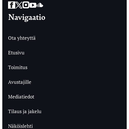
Facebook
Twitter
Instagram
YouTube
SoundCloud
Navigaatio
Ota yhteyttä
Etusivu
Toimitus
Avustajille
Mediatiedot
Tilaus ja jakelu
Näköislehti