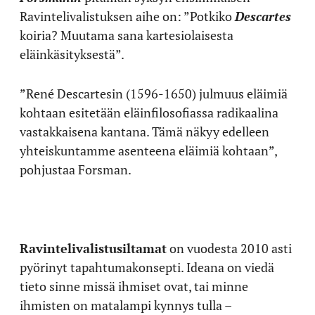
Ravintelivalistuksen aihe on: ”Potkiko
Descartes
koiria? Muutama sana kartesiolaisesta
eläinkäsityksestä”.
”René Descartesin (1596-1650) julmuus eläimiä
kohtaan esitetään eläinfilosofiassa radikaalina
vastakkaisena kantana. Tämä näkyy edelleen
yhteiskuntamme asenteena eläimiä kohtaan”,
pohjustaa Forsman.
Ravintelivalistusiltamat
on vuodesta 2010 asti
pyörinyt tapahtumakonsepti. Ideana on viedä
tieto sinne missä ihmiset ovat, tai minne
ihmisten on matalampi kynnys tulla –