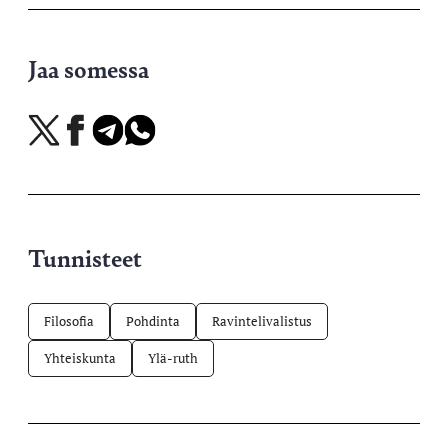
Jaa somessa
Jaa
Jaa
Jaa
Jaa
X-
Facebookissa
Telegramissa
WhatsAppissa
palvelussa
Tunnisteet
Filosofia
Pohdinta
Ravintelivalistus
Yhteiskunta
Ylä-ruth