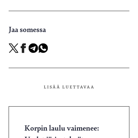
Jaa somessa
Jaa
Jaa
Jaa
Jaa
X-
Facebookissa
Telegramissa
WhatsAppissa
palvelussa
LISÄÄ LUETTAVAA
Korpin laulu vaimenee: