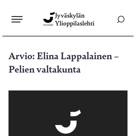
Siirry
Jyväskylän
suoraan
Siirry
Ylioppilaslehti
sisältöön
hakusivul
Arvio: Elina Lappalainen –
Pelien valtakunta