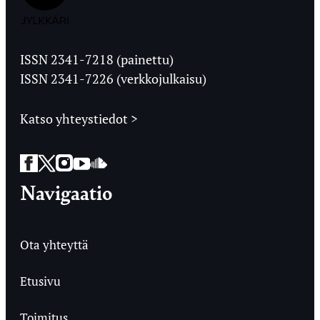
Jyväskylän
Ylioppilaslehti
ISSN 2341-7218 (painettu)
ISSN 2341-7226 (verkkojulkaisu)
Katso yhteystiedot >
Facebook
Twitter
Instagram
YouTube
SoundCloud
Navigaatio
Ota yhteyttä
Etusivu
Toimitus