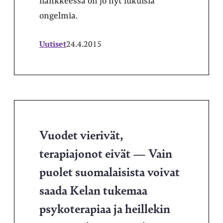
hankkeessa on jo nyt lukuisia
ongelmia.
Uutiset
24.4.2015
Vuodet vierivät,
terapiajonot eivät — Vain
puolet suomalaisista voivat
saada Kelan tukemaa
psykoterapiaa ja heillekin