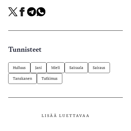
Jaa
Jaa
Jaa
Jaa
X-
Facebookissa
Telegramissa
WhatsAppissa
palvelussa
Tunnisteet
Hulluus
Jani
Mieli
Sairaala
Sairaus
Tanskanen
Tutkimus
LISÄÄ LUETTAVAA