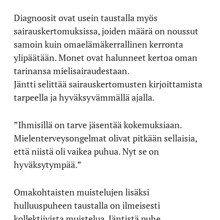
Diagnoosit ovat usein taustalla myös
sairauskertomuksissa, joiden määrä on noussut
samoin kuin omaelämäkerrallinen kerronta
ylipäätään. Monet ovat halunneet kertoa oman
tarinansa mielisairaudestaan.
Jäntti selittää sairauskertomusten kirjoittamista
tarpeella ja hyväksyvämmällä ajalla.
”Ihmisillä on tarve jäsentää kokemuksiaan.
Mielenterveysongelmat olivat pitkään sellaisia,
että niistä oli vaikea puhua. Nyt se on
hyväksytympää.”
Omakohtaisten muistelujen lisäksi
hulluuspuheen taustalla on ilmeisesti
kollektiivista muistelua. Jäntistä puhe