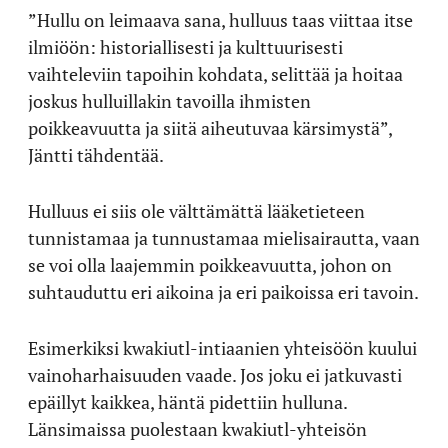
”Hullu on leimaava sana, hulluus taas viittaa itse
ilmiöön: historiallisesti ja kulttuurisesti
vaihteleviin tapoihin kohdata, selittää ja hoitaa
joskus hulluillakin tavoilla ihmisten
poikkeavuutta ja siitä aiheutuvaa kärsimystä”,
Jäntti tähdentää.
Hulluus ei siis ole välttämättä lääketieteen
tunnistamaa ja tunnustamaa mielisairautta, vaan
se voi olla laajemmin poikkeavuutta, johon on
suhtauduttu eri aikoina ja eri paikoissa eri tavoin.
Esimerkiksi kwakiutl-intiaanien yhteisöön kuului
vainoharhaisuuden vaade. Jos joku ei jatkuvasti
epäillyt kaikkea, häntä pidettiin hulluna.
Länsimaissa puolestaan kwakiutl-yhteisön