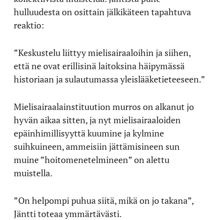
hulluudesta on osittain jälkikäteen tapahtuva
reaktio:
”Keskustelu liittyy mielisairaaloihin ja siihen,
että ne ovat erillisinä laitoksina häipymässä
historiaan ja sulautumassa yleislääketieteeseen.”
Mielisairaalainstituution murros on alkanut jo
hyvän aikaa sitten, ja nyt mielisairaaloiden
epäinhimillisyyttä kuumine ja kylmine
suihkuineen, ammeisiin jättämisineen sun
muine ”hoitomenetelmineen” on alettu
muistella.
”On helpompi puhua siitä, mikä on jo takana”,
Jäntti toteaa ymmärtävästi.