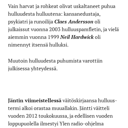
Vain harvat ja rohkeat olivat uskaltaneet puhua
hulluudesta hulluutena: kansanedustaja,
psykiatri ja runoilija
Claes Andersson
oli
julkaissut vuonna 2003 hulluuspamfletin, ja vielä
aiemmin vuonna 1999
Neil Hardwick
oli
nimennyt itsensä hulluksi.
Muutoin hulluudesta puhumista varottiin
julkisessa yhteydessä.
Jäntin viimeistellessä
väitöskirjaansa hulluus-
termi alkoi orastaa muuallakin. Jäntti väitteli
vuoden 2012 toukokuussa, ja edellisen vuoden
loppupuolella ilmestyi Ylen radio-ohjelma