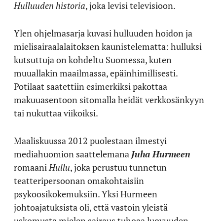
Hulluuden historia
, joka levisi televisioon.
Ylen ohjelmasarja kuvasi hulluuden hoidon ja
mielisairaalalaitoksen kaunistelematta: hulluksi
kutsuttuja on kohdeltu Suomessa, kuten
muuallakin maailmassa, epäinhimillisesti.
Potilaat saatettiin esimerkiksi pakottaa
makuuasentoon sitomalla heidät verkkosänkyyn
tai nukuttaa viikoiksi.
Maaliskuussa 2012 puolestaan ilmestyi
mediahuomion saattelemana
Juha Hurmeen
romaani
Hullu
, joka perustuu tunnetun
teatteripersoonan omakohtaisiin
psykoosikokemuksiin. Yksi Hurmeen
johtoajatuksista oli, että vastoin yleistä
uskomusta mielen sairaus tuhoaa luovuuden.