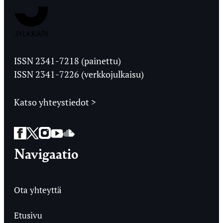
Jyväskylän
Ylioppilaslehti
ISSN 2341-7218 (painettu)
ISSN 2341-7226 (verkkojulkaisu)
Katso yhteystiedot >
Facebook
Twitter
Instagram
YouTube
SoundCloud
Navigaatio
Ota yhteyttä
Etusivu