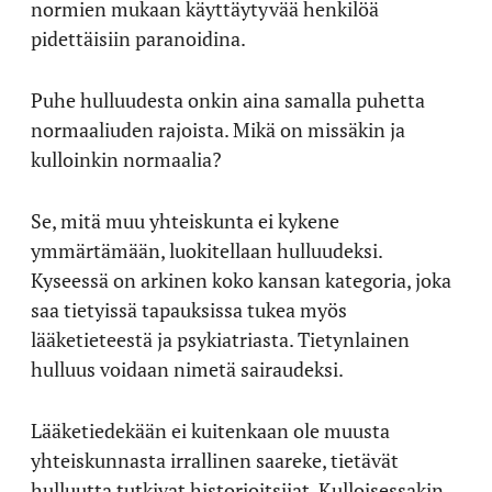
normien mukaan käyttäytyvää henkilöä
pidettäisiin paranoidina.
Puhe hulluudesta onkin aina samalla puhetta
normaaliuden rajoista. Mikä on missäkin ja
kulloinkin normaalia?
Se, mitä muu yhteiskunta ei kykene
ymmärtämään, luokitellaan hulluudeksi.
Kyseessä on arkinen koko kansan kategoria, joka
saa tietyissä tapauksissa tukea myös
lääketieteestä ja psykiatriasta. Tietynlainen
hulluus voidaan nimetä sairaudeksi.
Lääketiedekään ei kuitenkaan ole muusta
yhteiskunnasta irrallinen saareke, tietävät
hulluutta tutkivat historioitsijat. Kulloisessakin