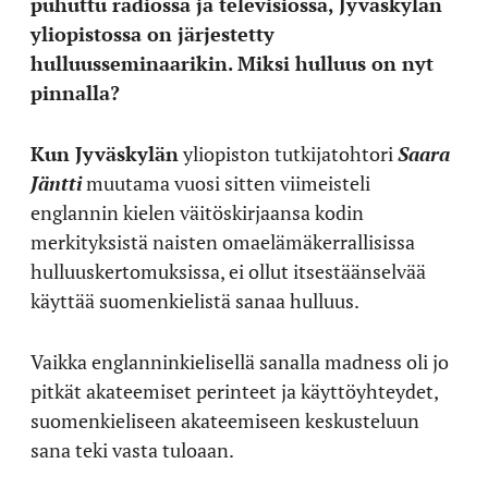
puhuttu radiossa ja televisiossa, Jyväskylän
yliopistossa on järjestetty
hulluusseminaarikin. Miksi hulluus on nyt
pinnalla?
Kun Jyväskylän
yliopiston tutkijatohtori
Saara
Jäntti
muutama vuosi sitten viimeisteli
englannin kielen väitöskirjaansa kodin
merkityksistä naisten omaelämäkerrallisissa
hulluuskertomuksissa, ei ollut itsestäänselvää
käyttää suomenkielistä sanaa hulluus.
Vaikka englanninkielisellä sanalla madness oli jo
pitkät akateemiset perinteet ja käyttöyhteydet,
suomenkieliseen akateemiseen keskusteluun
sana teki vasta tuloaan.