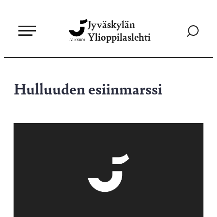
Siirry
Jyväskylän
suoraan
Siirry
Ylioppilaslehti
sisältöön
hakusivul
Hulluuden esiinmarssi