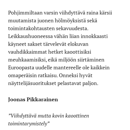
Pohjimmiltaan varsin viihdyttävä raina kärsii
muutamista juonen hölmöyksistä sekä
toimintakohtausten sekavuudesta.
Leikkaushuoneessa vähän liian innokkaasti
käyneet sakset tärvelevät elokuvan
vauhdikkaimmat hetket kaoottisiksi
meuhkaamisiksi, eikä miljöön siirtäminen
Euroopasta uudelle mantereelle ole kaikkein
omaperäisin ratkaisu. Onneksi hyvät
näyttelijäsuoritukset pelastavat paljon.
Joonas Pikkarainen
”Viihdyttävä mutta kovin kaoottinen
toimintarymistely”