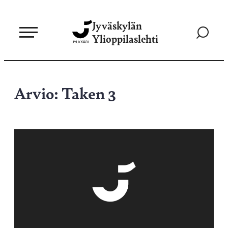
Siirry
Jyväskylän
suoraan
Siirry
Ylioppilaslehti
sisältöön
hakusivul
Arvio: Taken 3