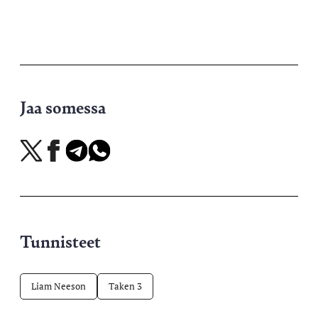
Jaa somessa
Jaa
Jaa
Jaa
Jaa
X-
Facebookissa
Telegramissa
WhatsAppissa
palvelussa
Tunnisteet
Liam Neeson
Taken 3