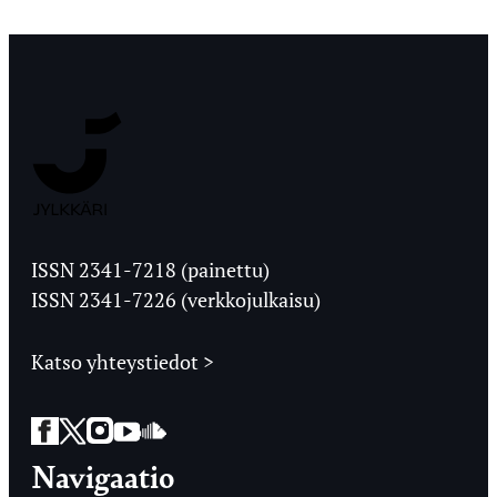
Jyväskylän
Ylioppilaslehti
ISSN 2341-7218 (painettu)
ISSN 2341-7226 (verkkojulkaisu)
Katso yhteystiedot >
Facebook
Twitter
Instagram
YouTube
SoundCloud
Navigaatio