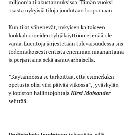
miljoonia tilakustannuksissa. Tämän vuoksi
osasta nykyisiä tiloja joudutaan luopumaan.
Kun tilat vähenevät, nykyisen kaltaiseen
luokkahuoneiden tyhjäkäyttöön ei enää ole
varaa. Luentoja järjestetään tulevaisuudessa siis
todennäköisesti entistä enemmän maanantaina
ja perjantaina sekä aamuvarhaisella.
”Käytännössä se tarkoittaa, että esimerkiksi
opetusta olisi viisi päivää viikossa”, Jyväskylän
yliopiston hallintojohtaja
Kirsi Moisander
selittää.
Uudistuksia joudutaan
tekemään, sillä