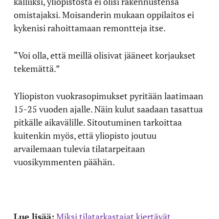
kalliiksi, yliopistosta ei olisi rakennustensa
omistajaksi. Moisanderin mukaan oppilaitos ei
kykenisi rahoittamaan remontteja itse.
“Voi olla, että meillä olisivat jääneet korjaukset
tekemättä.”
Yliopiston vuokrasopimukset pyritään laatimaan
15-25 vuoden ajalle. Näin kulut saadaan tasattua
pitkälle aikavälille. Sitoutuminen tarkoittaa
kuitenkin myös, että yliopisto joutuu
arvailemaan tulevia tilatarpeitaan
vuosikymmenten päähän.
Lue lisää:
Miksi tilatarkastajat kiertävät