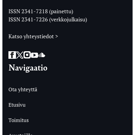
Jyväskylän
Ylioppilaslehti
ISSN 2341-7218 (painettu)
ISSN 2341-7226 (verkkojulkaisu)
Katso yhteystiedot >
Facebook
Twitter
Instagram
YouTube
SoundCloud
Navigaatio
Ota yhteyttä
Etusivu
Toimitus