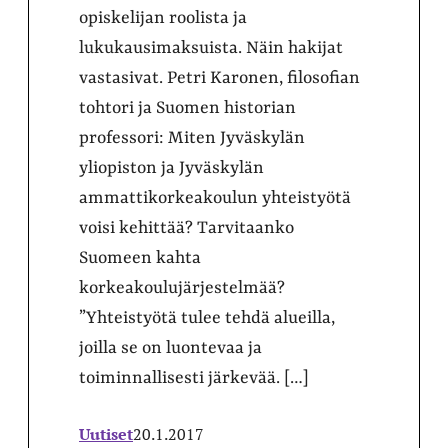
opiskelijan roolista ja
lukukausimaksuista. Näin hakijat
vastasivat. Petri Karonen, filosofian
tohtori ja Suomen historian
professori: Miten Jyväskylän
yliopiston ja Jyväskylän
ammattikorkeakoulun yhteistyötä
voisi kehittää? Tarvitaanko
Suomeen kahta
korkeakoulujärjestelmää?
”Yhteistyötä tulee tehdä alueilla,
joilla se on luontevaa ja
toiminnallisesti järkevää. […]
Uutiset
20.1.2017