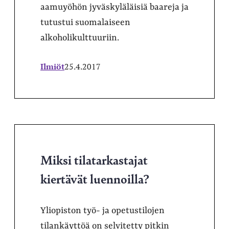
aamuyöhön jyväskyläläisiä baareja ja
tutustui suomalaiseen
alkoholikulttuuriin.
Ilmiöt
25.4.2017
Miksi tilatarkastajat
kiertävät luennoilla?
Yliopiston työ- ja opetustilojen
tilankäyttöä on selvitetty pitkin