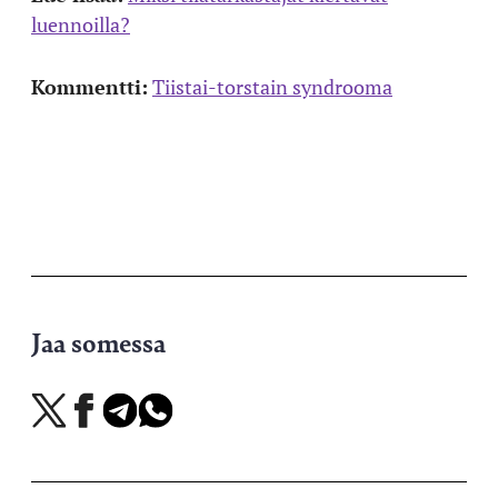
luennoilla?
Kommentti:
Tiistai-torstain syndrooma
Jaa somessa
Jaa
Jaa
Jaa
Jaa
X-
Facebookissa
Telegramissa
WhatsAppissa
palvelussa