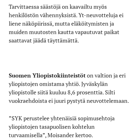
Tarvittaessa säästöjä on kaavailtu myös
henkilöstön vähennyksistä. Yt-neuvotteluja ei
liene näköpiirissä, mutta eläköitymisten ja
muiden muutosten kautta vapautuvat paikat
saattavat jäädä täyttämättä.
Suomen Yliopistokiinteistöt
on valtion ja eri
yliopistojen omistama yhtiö. Jyväskylän
yliopistolle siitä kuuluu 8,6 prosenttia. Silti
vuokraehdoista ei juuri pystytä neuvottelemaan.
”SYK perustelee yhtenäisiä sopimusehtoja
yliopistojen tasapuolisen kohtelun
turvaamisella”, Moisander kertoo.