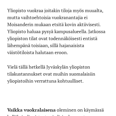
Yliopisto vuokraa joitakin tiloja myös muualta,
mutta vaihtoehtoisia vuokranantajia ei
Moisanderin mukaan etsitä kovin aktiivisesti.
Yliopisto haluaa pysyä kampusalueella. Jatkossa
yliopiston tilat ovat todennäköisesti entistä
lähempänä toisiaan, sillä hajanaisista
väistötiloista halutaan eroon.
Vielä tällä hetkellä Jyväskylän yliopiston
tilakustannukset ovat muihin suomalaisiin
yliopistoihin verrattuna kohtuulliset.
Vaikka vuokralaisena
oleminen on käymässä