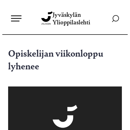
Siirry
Jyväskylän
suoraan
Siirry
Ylioppilaslehti
sisältöön
hakusivul
Opiskelijan viikonloppu
lyhenee