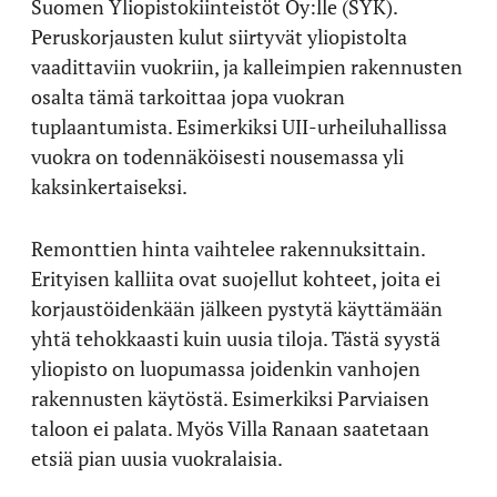
Suomen Yliopistokiinteistöt Oy:lle (SYK).
Peruskorjausten kulut siirtyvät yliopistolta
vaadittaviin vuokriin, ja kalleimpien rakennusten
osalta tämä tarkoittaa jopa vuokran
tuplaantumista. Esimerkiksi UII-urheiluhallissa
vuokra on todennäköisesti nousemassa yli
kaksinkertaiseksi.
Remonttien hinta vaihtelee rakennuksittain.
Erityisen kalliita ovat suojellut kohteet, joita ei
korjaustöidenkään jälkeen pystytä käyttämään
yhtä tehokkaasti kuin uusia tiloja. Tästä syystä
yliopisto on luopumassa joidenkin vanhojen
rakennusten käytöstä. Esimerkiksi Parviaisen
taloon ei palata. Myös Villa Ranaan saatetaan
etsiä pian uusia vuokralaisia.