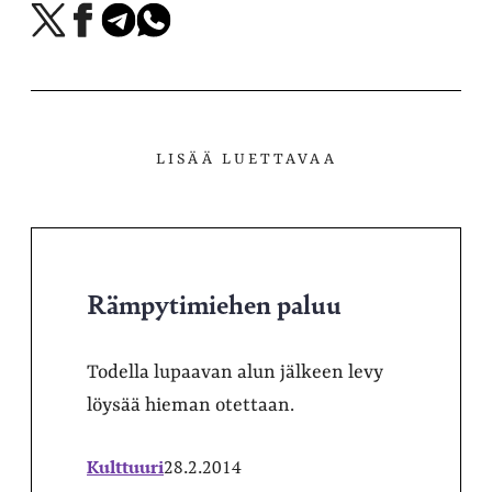
Jaa
Jaa
Jaa
Jaa
X-
Facebookissa
Telegramissa
WhatsAppissa
palvelussa
LISÄÄ LUETTAVAA
Rämpytimiehen paluu
Todella lupaavan alun jälkeen levy
löysää hieman otettaan.
Kulttuuri
28.2.2014