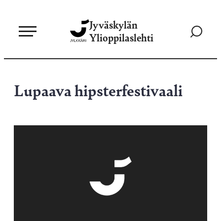
Siirry
Jyväskylän
suoraan
Siirry
Ylioppilaslehti
sisältöön
hakusivul
Lupaava hipsterfestivaali