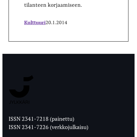
tilanteen korjaamiseen.
Kulttuuri
20.1.2014
Jyväskylän
Ylioppilaslehti
ISSN 2341-7218 (painettu)
ISSN 2341-7226 (verkkojulkaisu)