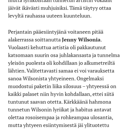
jäivät ikävästi muhjuisiksi. Tämä täytyy ottaa
levyltä rauhassa uuteen kuunteluun.
Perjantain pääesiintyjänä voitaneen pitää
alakerrassa soittanutta
Jenny Wilsonia
.
Vuolaasti kehuttua artistia oli pakkautunut
katsomaan suurin osa juhlakansasta ja tunnelma
yleisön puolesta oli kohdillaan jo alkumetreiltä
lähtien. Valitettavasti samaa ei voi varauksetta
sanoa Wilsonista yhtyeineen. Ongelmaksi
muodostui paketin liika silosuus – yhtyeessä on
kaikki palaset niin hyvin kohdallaan, ettei siitä
tuntunut saavan otetta. Kärkkäänä hahmona
tunnetun Wilsonin lyriikat ja habitus antavat
olettaa rosoisempaa ja rohkeampaa ulosantia,
mutta yhtyeen esiintymisestä jäi ylituotettu