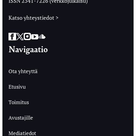
ISSN 2341-7226 (verkkojulkaisu)
Katso yhteystiedot >
Facebook
Twitter
Instagram
YouTube
SoundCloud
Navigaatio
Ota yhteyttä
Etusivu
Toimitus
Avustajille
Mediatiedot