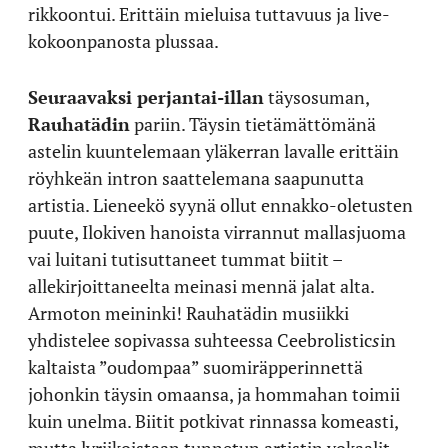
rikkoontui. Erittäin mieluisa tuttavuus ja live-
kokoonpanosta plussaa.
Seuraavaksi perjantai-illan
täysosuman,
Rauhatädin
pariin. Täysin tietämättömänä
astelin kuuntelemaan yläkerran lavalle erittäin
röyhkeän intron saattelemana saapunutta
artistia. Lieneekö syynä ollut ennakko-oletusten
puute, Ilokiven hanoista virrannut mallasjuoma
vai luitani tutisuttaneet tummat biitit –
allekirjoittaneelta meinasi mennä jalat alta.
Armoton meininki! Rauhatädin musiikki
yhdistelee sopivassa suhteessa Ceebrolistic
s
in
kaltaista ”oudompaa” suomiräpperinnettä
johonkin täysin omaansa, ja hommahan toimii
kuin unelma. Biitit potkivat rinnassa komeasti,
mutta lyriikoistaan tunnetun artistin vokaalit