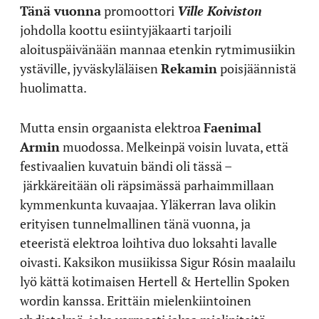
Tänä vuonna
promoottori
Ville Koiviston
johdolla koottu esiintyjäkaarti tarjoili
aloituspäivänään mannaa etenkin rytmimusiikin
ystäville, jyväskyläläisen
Rekamin
poisjäännistä
huolimatta.
Mutta ensin orgaanista elektroa
Faenimal
Armin
muodossa. Melkeinpä voisin luvata, että
festivaalien kuvatuin bändi oli tässä –
järkkäreitään oli räpsimässä parhaimmillaan
kymmenkunta kuvaajaa. Yläkerran lava olikin
erityisen tunnelmallinen tänä vuonna, ja
eteeristä elektroa loihtiva duo loksahti lavalle
oivasti. Kaksikon musiikissa Sigur Rósin maalailu
lyö kättä kotimaisen Hertell & Hertellin Spoken
wordin kanssa. Erittäin mielenkiintoinen