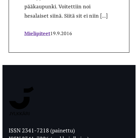
pääkaupunki. Voitettiin noi
hesalaiset siinä. Siitä sit ei niin […]
Mielipiteet
19.9.2016
Jyväskylän
Ylioppilaslehti
ISSN 2341-7218 (painettu)