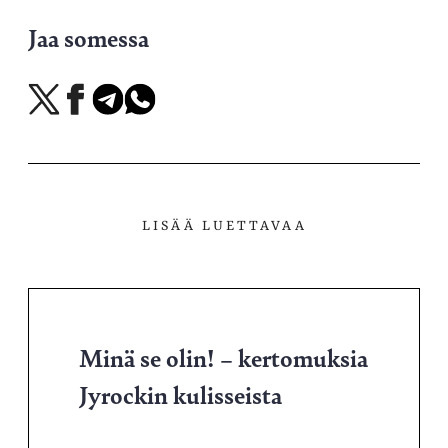
Jaa somessa
Jaa
Jaa
Jaa
Jaa
X-
Facebookissa
Telegramissa
WhatsAppissa
palvelussa
LISÄÄ LUETTAVAA
Minä se olin! – kertomuksia
Jyrockin kulisseista