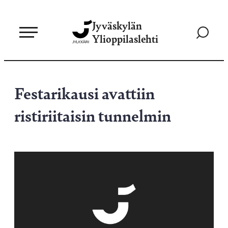
Siirry
Jyväskylän
suoraan
Siirry
Ylioppilaslehti
sisältöön
hakusivul
Festarikausi avattiin
ristiriitaisin tunnelmin