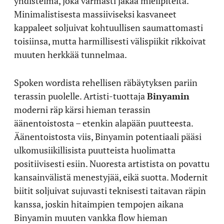
yhdistelmä, joka varmasti jakaa mielipiteitä.
Minimalistisesta massiiviseksi kasvaneet
kappaleet soljuivat kohtuullisen saumattomasti
toisiinsa, mutta harmillisesti välispiikit rikkoivat
muuten herkkää tunnelmaa.
Spoken wordista rehellisen räbäytyksen pariin
terassin puolelle. Artisti-tuottaja
Binyamin
moderni räp kärsi hieman terassin
äänentoistosta – etenkin alapään puutteesta.
Äänentoistosta viis, Binyamin potentiaali pääsi
ulkomusiikillisista puutteista huolimatta
positiivisesti esiin. Nuoresta artistista on povattu
kansainvälistä menestyjää, eikä suotta. Modernit
biitit soljuivat sujuvasti teknisesti taitavan räpin
kanssa, joskin hitaimpien tempojen aikana
Binyamin muuten vankka flow hieman