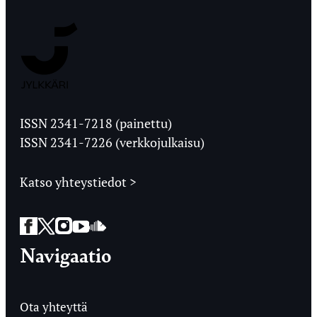
Jyväskylän
Ylioppilaslehti
ISSN 2341-7218 (painettu)
ISSN 2341-7226 (verkkojulkaisu)
Katso yhteystiedot >
Facebook
Twitter
Instagram
YouTube
SoundCloud
Navigaatio
Ota yhteyttä