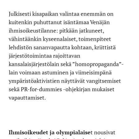
Julkisesti kisapaikan valintaa enemmän on
kuitenkin puhuttanut isäntämaa Venäjän
ihmisoikeustilanne: pitkään jatkuneet,
vähintäänkin kyseenalaiset, toimenpiteet
lehdistön sananvapautta kohtaan, kriittistä
järjestötoimintaa rajoittavan
kansalaisjärjestölain sekä ”homopropaganda”-
lain voimaan astuminen ja viimeisimpänä
ympäristöaktivistien näyttävät vangitsemiset
sekä PR-for-dummies -ohjekirjan mukaiset
vapauttamiset.
Ihmisoikeudet ja olympialaise
t nousivat