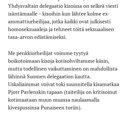
Yhdysvaltain delegaatio kisoissa on selkeä viesti
isäntämaalle – kisoihin kun lähtee kolme ex-
ammattiurheilijaa, jotka kaikki ovat julkisesti
homoseksuaaleja ja tehneet töitä seksuaalisen
tasa-arvon edistämiseksi.
Me penkkiurheilijat voimme tyytyä
boikotoimaan kisoja kotisohviltamme käsin,
mutta todellinen vaikuttaminen on mahdollista
lähinnä Suomen delegaation kautta.
Uskaliaimmat voivat toki suunnitella kisamatkaa
Pjotr Pavlenskin tapaan (taiteilija on kritisoinut
kotimaataan muun muassa naulaamalla
kivespussinsa Punaiseen toriin).