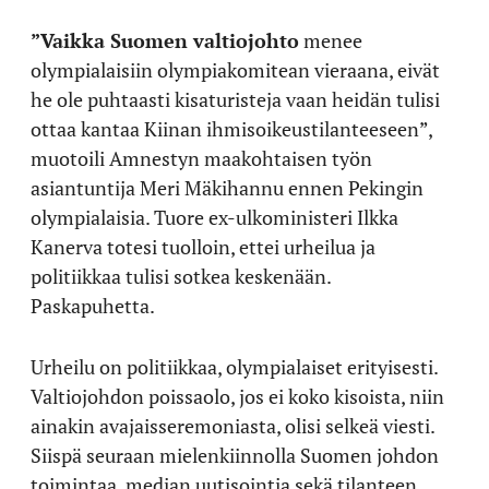
”Vaikka Suomen valtiojohto
menee
olympialaisiin olympiakomitean vieraana, eivät
he ole puhtaasti kisaturisteja vaan heidän tulisi
ottaa kantaa Kiinan ihmisoikeustilanteeseen”,
muotoili Amnestyn maakohtaisen työn
asiantuntija Meri Mäkihannu ennen Pekingin
olympialaisia. Tuore ex-ulkoministeri Ilkka
Kanerva totesi tuolloin, ettei urheilua ja
politiikkaa tulisi sotkea keskenään.
Paskapuhetta.
Urheilu on politiikkaa, olympialaiset erityisesti.
Valtiojohdon poissaolo, jos ei koko kisoista, niin
ainakin avajaisseremoniasta, olisi selkeä viesti.
Siispä seuraan mielenkiinnolla Suomen johdon
toimintaa, median uutisointia sekä tilanteen