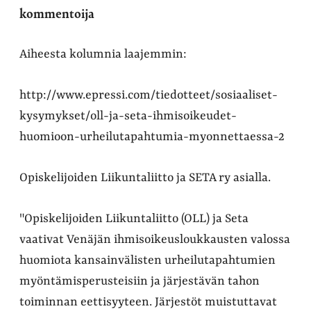
kommentoija
Aiheesta kolumnia laajemmin:
http://www.epressi.com/tiedotteet/sosiaaliset-
kysymykset/oll-ja-seta-ihmisoikeudet-
huomioon-urheilutapahtumia-myonnettaessa-2
Opiskelijoiden Liikuntaliitto ja SETA ry asialla.
"Opiskelijoiden Liikuntaliitto (OLL) ja Seta
vaativat Venäjän ihmisoikeusloukkausten valossa
huomiota kansainvälisten urheilutapahtumien
myöntämisperusteisiin ja järjestävän tahon
toiminnan eettisyyteen. Järjestöt muistuttavat