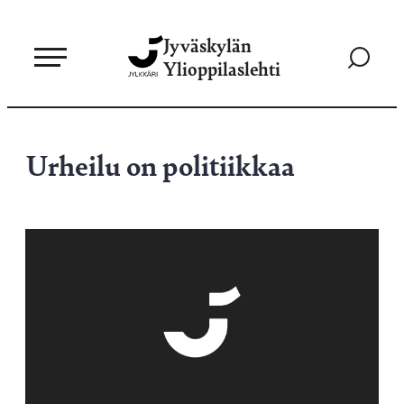
Siirry
Jyväskylän
suoraan
Siirry
Ylioppilaslehti
sisältöön
hakusivul
Urheilu on politiikkaa