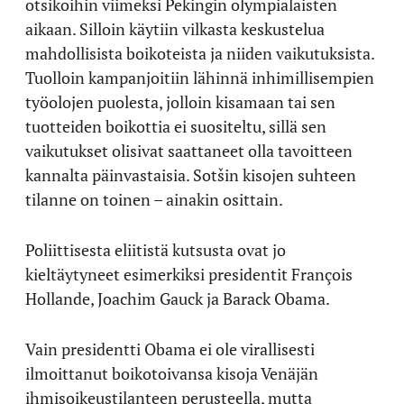
otsikoihin viimeksi Pekingin olympialaisten
aikaan. Silloin käytiin vilkasta keskustelua
mahdollisista boikoteista ja niiden vaikutuksista.
Tuolloin kampanjoitiin lähinnä inhimillisempien
työolojen puolesta, jolloin kisamaan tai sen
tuotteiden boikottia ei suositeltu, sillä sen
vaikutukset olisivat saattaneet olla tavoitteen
kannalta päinvastaisia. Sotšin kisojen suhteen
tilanne on toinen – ainakin osittain.
Poliittisesta eliitistä kutsusta ovat jo
kieltäytyneet esimerkiksi presidentit François
Hollande, Joachim Gauck ja Barack Obama.
Vain presidentti Obama ei ole virallisesti
ilmoittanut boikotoivansa kisoja Venäjän
ihmisoikeustilanteen perusteella, mutta