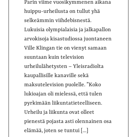
Parin viime vuosikymmenen aikana
huippu-urheilusta on tullut yhä
selkeämmin viihdebisnestä.
Lukuisia olympialaisia ja jalkapallon
arvokisoja kisastudiossa juontaneen
Ville Klingan tie on vienyt samaan
suuntaan kuin television
urheilulähetysten – Yleisradiolta
kaupallisille kanaville sekä
maksutelevision puolelle. ”Koko
lukioajan oli mielessä, että tulen
pyrkimään liikuntatieteelliseen.
Urheilu ja liikunta ovat olleet
pienestä pojasta asti olennainen osa
elämää, joten se tuntui […]