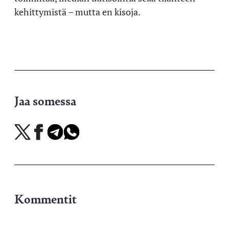
kehittymistä – mutta en kisoja.
Jaa somessa
Jaa
Jaa
Jaa
Jaa
X-
Facebookissa
Telegramissa
WhatsAppissa
palvelussa
Kommentit