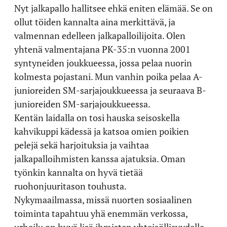
Nyt jalkapallo hallitsee ehkä eniten elämää. Se on
ollut töiden kannalta aina merkittävä, ja
valmennan edelleen jalkapalloilijoita. Olen
yhtenä valmentajana PK-35:n vuonna 2001
syntyneiden joukkueessa, jossa pelaa nuorin
kolmesta pojastani. Mun vanhin poika pelaa A-
junioreiden SM-sarjajoukkueessa ja seuraava B-
junioreiden SM-sarjajoukkueessa.
Kentän laidalla on tosi hauska seisoskella
kahvikuppi kädessä ja katsoa omien poikien
pelejä sekä harjoituksia ja vaihtaa
jalkapalloihmisten kanssa ajatuksia. Oman
työnkin kannalta on hyvä tietää
ruohonjuuritason touhusta.
Nykymaailmassa, missä nuorten sosiaalinen
toiminta tapahtuu yhä enemmän verkossa,
urheilu on hyvä lisä ihmisten yhteisöllisyydelle.