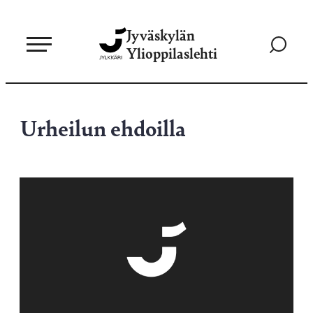
Siirry
Jyväskylän
suoraan
Siirry
Ylioppilaslehti
sisältöön
hakusivul
Urheilun ehdoilla