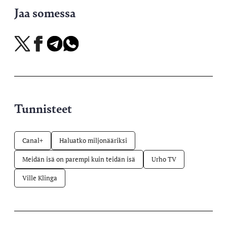
Jaa somessa
Jaa
Jaa
Jaa
Jaa
X-
Facebookissa
Telegramissa
WhatsAppissa
palvelussa
Tunnisteet
Canal+
Haluatko miljonääriksi
Meidän isä on parempi kuin teidän isä
Urho TV
Ville Klinga