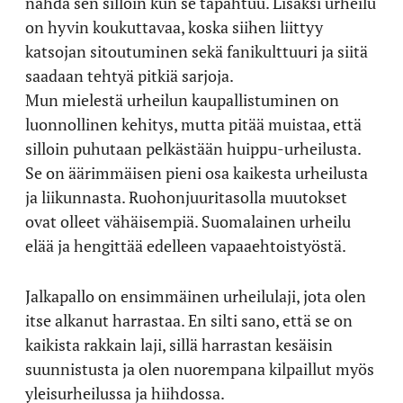
nähdä sen silloin kun se tapahtuu. Lisäksi urheilu
on hyvin koukuttavaa, koska siihen liittyy
katsojan sitoutuminen sekä fanikulttuuri ja siitä
saadaan tehtyä pitkiä sarjoja.
Mun mielestä urheilun kaupallistuminen on
luonnollinen kehitys, mutta pitää muistaa, että
silloin puhutaan pelkästään huippu-urheilusta.
Se on äärimmäisen pieni osa kaikesta urheilusta
ja liikunnasta. Ruohonjuuritasolla muutokset
ovat olleet vähäisempiä. Suomalainen urheilu
elää ja hengittää edelleen vapaaehtoistyöstä.
Jalkapallo on ensimmäinen urheilulaji, jota olen
itse alkanut harrastaa. En silti sano, että se on
kaikista rakkain laji, sillä harrastan kesäisin
suunnistusta ja olen nuorempana kilpaillut myös
yleisurheilussa ja hiihdossa.