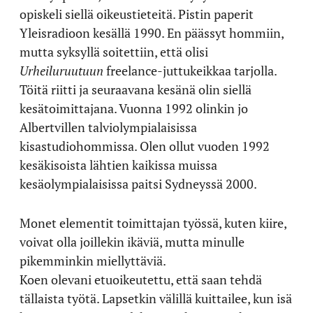
opiskeli siellä oikeustieteitä. Pistin paperit
Yleisradioon kesällä 1990. En päässyt hommiin,
mutta syksyllä soitettiin, että olisi
Urheiluruutuun
freelance-juttukeikkaa tarjolla.
Töitä riitti ja seuraavana kesänä olin siellä
kesätoimittajana. Vuonna 1992 olinkin jo
Albertvillen talviolympialaisissa
kisastudiohommissa. Olen ollut vuoden 1992
kesäkisoista lähtien kaikissa muissa
kesäolympialaisissa paitsi Sydneyssä 2000.
Monet elementit toimittajan työssä, kuten kiire,
voivat olla joillekin ikäviä, mutta minulle
pikemminkin miellyttäviä.
Koen olevani etuoikeutettu, että saan tehdä
tällaista työtä. Lapsetkin välillä kuittailee, kun isä