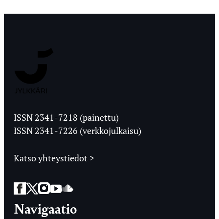
Jyväskylän
Ylioppilaslehti
ISSN 2341-7218 (painettu)
ISSN 2341-7226 (verkkojulkaisu)
Katso yhteystiedot >
Facebook
Twitter
Instagram
YouTube
SoundCloud
Navigaatio