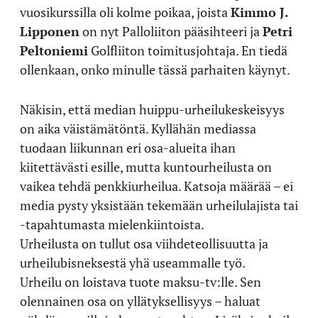
vuosikurssilla oli kolme poikaa, joista
Kimmo J.
Lipponen
on nyt Palloliiton pääsihteeri ja
Petri
Peltoniemi
Golfliiton toimitusjohtaja. En tiedä
ollenkaan, onko minulle tässä parhaiten käynyt.
Näkisin, että median huippu-urheilukeskeisyys
on aika väistämätöntä. Kyllähän mediassa
tuodaan liikunnan eri osa-alueita ihan
kiitettävästi esille, mutta kuntourheilusta on
vaikea tehdä penkkiurheilua. Katsoja määrää – ei
media pysty yksistään tekemään urheilulajista tai
-tapahtumasta mielenkiintoista.
Urheilusta on tullut osa viihdeteollisuutta ja
urheilubisneksestä yhä useammalle työ.
Urheilu on loistava tuote maksu-tv:lle. Sen
olennainen osa on yllätyksellisyys – haluat