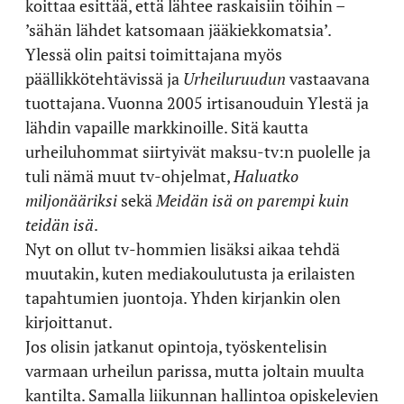
koittaa esittää, että lähtee raskaisiin töihin –
’sähän lähdet katsomaan jääkiekkomatsia’.
Ylessä olin paitsi toimittajana myös
päällikkötehtävissä ja
Urheiluruudun
vastaavana
tuottajana. Vuonna 2005 irtisanouduin Ylestä ja
lähdin vapaille markkinoille. Sitä kautta
urheiluhommat siirtyivät maksu-tv:n puolelle ja
tuli nämä muut tv-ohjelmat,
Haluatko
miljonääriksi
sekä
Meidän isä on parempi kuin
teidän isä
.
Nyt on ollut tv-hommien lisäksi aikaa tehdä
muutakin, kuten mediakoulutusta ja erilaisten
tapahtumien juontoja. Yhden kirjankin olen
kirjoittanut.
Jos olisin jatkanut opintoja, työskentelisin
varmaan urheilun parissa, mutta joltain muulta
kantilta. Samalla liikunnan hallintoa opiskelevien