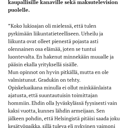
kaupallisille kanaville sekä maksutelevision
puolelle.
”Koko lukioajan oli mielessä, että tulen
pyrkimään liikuntatieteelliseen. Urheilu ja
liikunta ovat olleet pienestä pojasta asti
olennainen osa elämää, joten se tuntui
luontevalta. En hakenut minnekään muualle ja
pääsin ekalla yrityksellä sisälle.
Mun opinnot on hyvin pitkällä, mutta en ole
valmistunut. Gradukin on tehty.
Opiskeluaikana minulla ei ollut minkäänlaista
ajatusta, että suuntautuisin toimittajan
hommiin. Ehdin olla Jyväskylässä fyysisesti vain
kaksi vuotta, kunnes lähdin armeijaan. Sen
jälkeen pohdin, että Helsingistä pitäisi saada joku
kesätyöpaikka, sillä tuleva eli nykyinen vaimoni