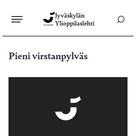
Siirry
Jyväskylän
suoraan
Siirry
Ylioppilaslehti
sisältöön
hakusivul
Pieni virstanpylväs