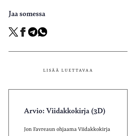
Jaa somessa
Jaa
Jaa
Jaa
Jaa
X-
Facebookissa
Telegramissa
WhatsAppissa
palvelussa
LISÄÄ LUETTAVAA
Arvio: Viidakkokirja (3D)
Jon Favreaun ohjaama Viidakkokirja