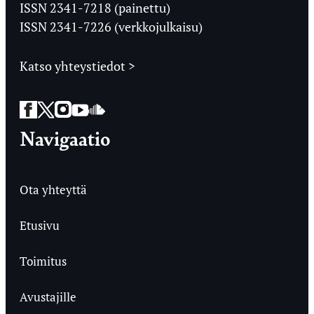
Ylioppilaslehti
ISSN 2341-7218 (painettu)
ISSN 2341-7226 (verkkojulkaisu)
Katso yhteystiedot >
Facebook
Twitter
Instagram
YouTube
SoundCloud
Navigaatio
Ota yhteyttä
Etusivu
Toimitus
Avustajille