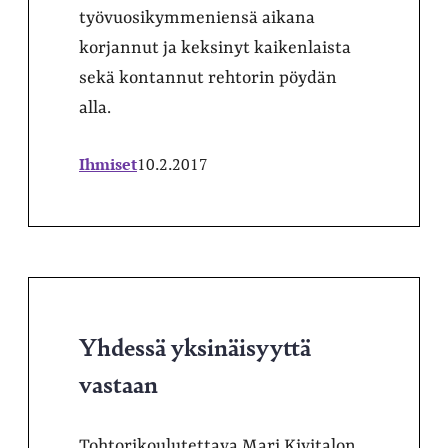
työvuosikymmeniensä aikana
korjannut ja keksinyt kaikenlaista
sekä kontannut rehtorin pöydän
alla.
Ihmiset
10.2.2017
Yhdessä yksinäisyyttä
vastaan
Tohtorikoulutettava Mari Kivitalon