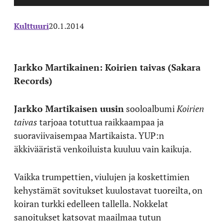
Kulttuuri
20.1.2014
Jarkko Martikainen: Koirien taivas (Sakara
Records)
Jarkko Martikaisen uusin
sooloalbumi
Koirien
taivas
tarjoaa totuttua raikkaampaa ja
suoraviivaisempaa Martikaista. YUP:n
äkkivääristä venkoiluista kuuluu vain kaikuja.
Vaikka trumpettien, viulujen ja koskettimien
kehystämät sovitukset kuulostavat tuoreilta, on
koiran turkki edelleen tallella. Nokkelat
sanoitukset katsovat maailmaa tutun