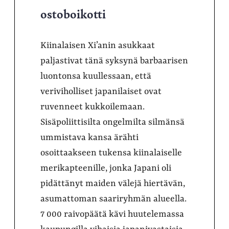
ostoboikotti
Kiinalaisen Xi’anin asukkaat
paljastivat tänä syksynä barbaarisen
luontonsa kuullessaan, että
veriviholliset japanilaiset ovat
ruvenneet kukkoilemaan.
Sisäpoliittisilta ongelmilta silmänsä
ummistava kansa ärähti
osoittaakseen tukensa kiinalaiselle
merikapteenille, jonka Japani oli
pidättänyt maiden välejä hiertävän,
asumattoman saariryhmän alueella.
7 000 raivopäätä kävi huutelemassa