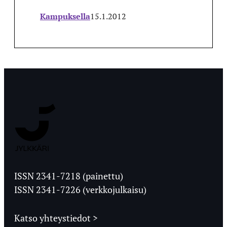
Kampuksella
15.1.2012
Jyväskylän
Ylioppilaslehti
ISSN 2341-7218 (painettu)
ISSN 2341-7226 (verkkojulkaisu)
Katso yhteystiedot >