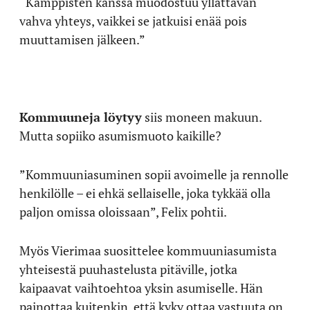
“Kämppisten kanssa muodostuu yllättävän
vahva yhteys, vaikkei se jatkuisi enää pois
muuttamisen jälkeen.”
Kommuuneja löytyy
siis moneen makuun.
Mutta sopiiko asumismuoto kaikille?
”Kommuuniasuminen sopii avoimelle ja rennolle
henkilölle – ei ehkä sellaiselle, joka tykkää olla
paljon omissa oloissaan”, Felix pohtii.
Myös Vierimaa suosittelee kommuuniasumista
yhteisestä puuhastelusta pitäville, jotka
kaipaavat vaihtoehtoa yksin asumiselle. Hän
painottaa kuitenkin, että kyky ottaa vastuuta on