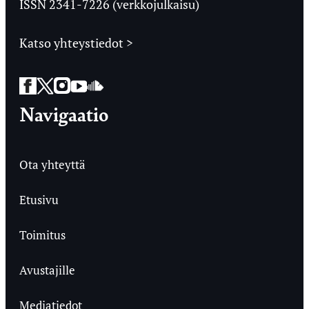
ISSN 2341-7226 (verkkojulkaisu)
Katso yhteystiedot >
Facebook
Twitter
Instagram
YouTube
SoundCloud
Navigaatio
Ota yhteyttä
Etusivu
Toimitus
Avustajille
Mediatiedot