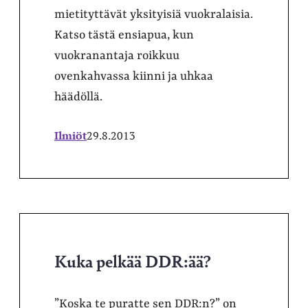
mietityttävät yksityisiä vuokralaisia.
Katso tästä ensiapua, kun
vuokranantaja roikkuu
ovenkahvassa kiinni ja uhkaa
häädöllä.
Ilmiöt
29.8.2013
Kuka pelkää DDR:ää?
”Koska te puratte sen DDR:n?” on