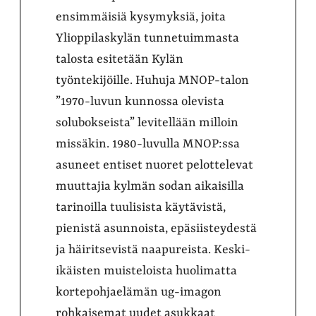
ensimmäisiä kysymyksiä, joita
Ylioppilaskylän tunnetuimmasta
talosta esitetään Kylän
työntekijöille. Huhuja MNOP-talon
”1970-luvun kunnossa olevista
solubokseista” levitellään milloin
missäkin. 1980-luvulla MNOP:ssa
asuneet entiset nuoret pelottelevat
muuttajia kylmän sodan aikaisilla
tarinoilla tuulisista käytävistä,
pienistä asunnoista, epäsiisteydestä
ja häiritsevistä naapureista. Keski-
ikäisten muisteloista huolimatta
kortepohjaelämän ug-imagon
rohkaisemat uudet asukkaat