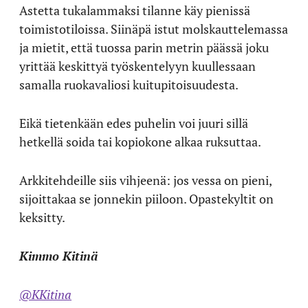
Astetta tukalammaksi tilanne käy pienissä
toimistotiloissa. Siinäpä istut molskauttelemassa
ja mietit, että tuossa parin metrin päässä joku
yrittää keskittyä työskentelyyn kuullessaan
samalla ruokavaliosi kuitupitoisuudesta.
Eikä tietenkään edes puhelin voi juuri sillä
hetkellä soida tai kopiokone alkaa ruksuttaa.
Arkkitehdeille siis vihjeenä: jos vessa on pieni,
sijoittakaa se jonnekin piiloon. Opastekyltit on
keksitty.
Kimmo Kitinä
@KKitina