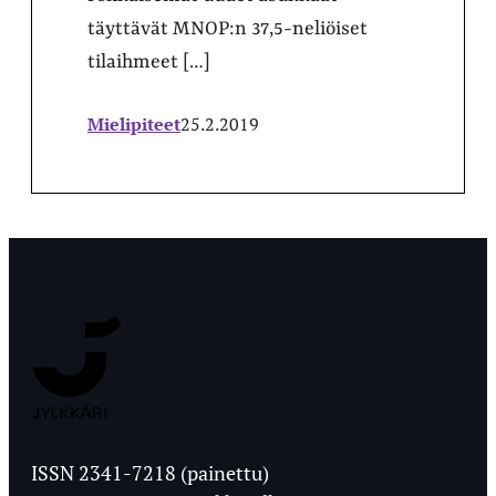
täyttävät MNOP:n 37,5-neliöiset
tilaihmeet […]
Mielipiteet
25.2.2019
Jyväskylän
Ylioppilaslehti
ISSN 2341-7218 (painettu)