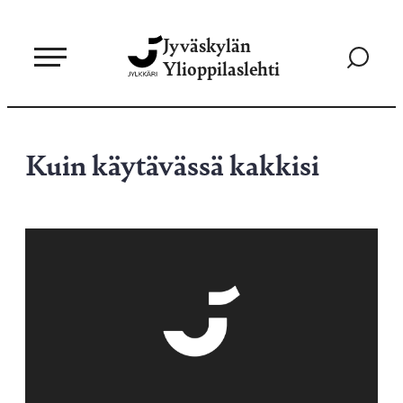
Siirry
Jyväskylän
suoraan
Siirry
Ylioppilaslehti
sisältöön
hakusivul
Kuin käytävässä kakkisi