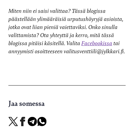
Miten niin ei saisi valittaa? Tässä blogissa
päästellään ylimääräisiä urputushöyryjä asioista,
jotka ovat liian pieniä vaiettaviksi. Onko sinulla
valittamista? Ota yhteyttä ja kerro, mitä tässä
blogissa pitäisi käsitellä. Valita
Facebookissa
tai
annyymisti osoitteeseen valitusventtiili@jylkkari.fi.
Jaa somessa
Jaa
Jaa
Jaa
Jaa
X-
Facebookissa
Telegramissa
WhatsAppissa