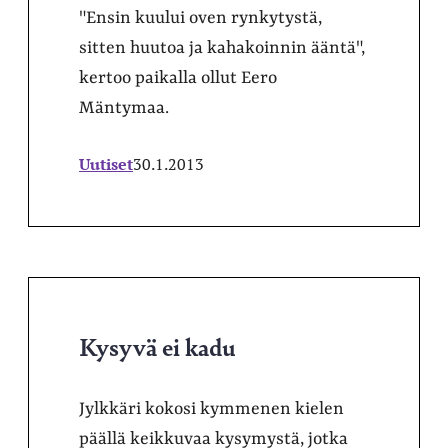
"Ensin kuului oven rynkytystä,
sitten huutoa ja kahakoinnin ääntä",
kertoo paikalla ollut Eero
Mäntymaa.
Uutiset
30.1.2013
Kysyvä ei kadu
Jylkkäri kokosi kymmenen kielen
päällä keikkuvaa kysymystä, jotka