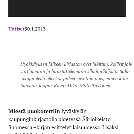
Uutiset
30.1.2013
Hyökkäyksen jälkeen kirjaston ovet lukittiin. Poliisit jäiv
vartioimaan ja haastattelemaan silminnäkijöitä. Salin
ulkopuolella olleet sirpaleet siivottiin pois, ennen kuin
tilaisuus loppui. Kuva: Mika-Matti Taskinen
Miestä puukotettiin
Jyväskylän
kaupunginkirjastolla pidetyssä Äärioikeisto
Suomessa –kirjan esittelytilaisuudessa. Lisäksi