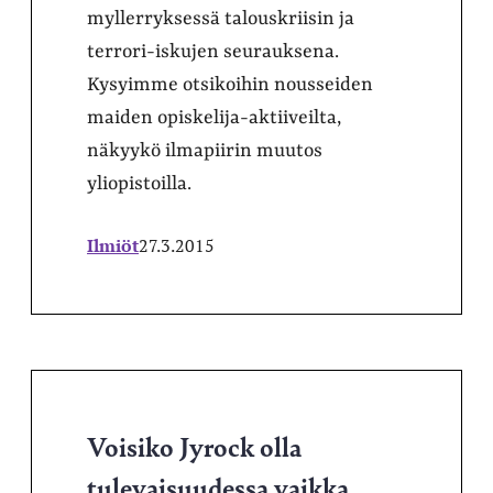
myllerryksessä talouskriisin ja
terrori-iskujen seurauksena.
Kysyimme otsikoihin nousseiden
maiden opiskelija-aktiiveilta,
näkyykö ilmapiirin muutos
yliopistoilla.
Ilmiöt
27.3.2015
Voisiko Jyrock olla
tulevaisuudessa vaikka