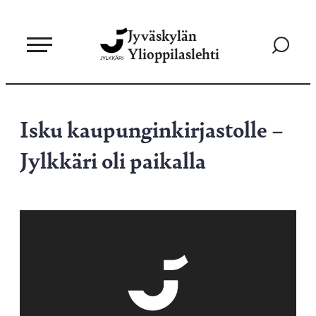
Siirry
Jyväskylän
suoraan
Siirry
Ylioppilaslehti
sisältöön
hakusivul
Isku kaupunginkirjastolle –
Jylkkäri oli paikalla