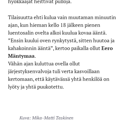
hyökkääjät heittivät pulloja.
Tilaisuutta ehti kulua vain muutaman minuutin
ajan, kun hieman kello 18 jälkeen pienen
luentosalin ovelta alkoi kuulua kovaa ääntä.
”Ensin kuului oven rynkytystä, sitten huutoa ja
kahakoinnin ääntä”, kertoo paikalla ollut
Eero
Mäntymaa
.
Vähän ajan kuluttua ovella ollut
järjestyksenvalvoja tuli verta kasvoillaan
kertomaan, että käytävässä yhtä henkilöä on
lyöty ja yhtä puukotettu.
Kuva: Mika-Matti Taskinen