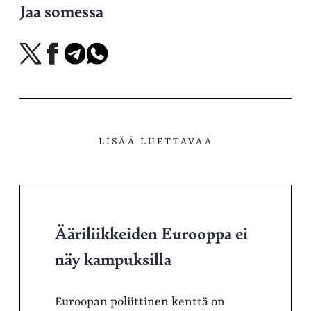
Jaa somessa
Jaa
Jaa
Jaa
Jaa
X-
Facebookissa
Telegramissa
WhatsAppissa
palvelussa
LISÄÄ LUETTAVAA
Ääriliikkeiden Eurooppa ei
näy kampuksilla
Euroopan poliittinen kenttä on