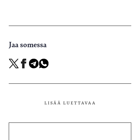
Jaa somessa
Jaa
Jaa
Jaa
Jaa
X-
Facebookissa
Telegramissa
WhatsAppissa
palvelussa
LISÄÄ LUETTAVAA