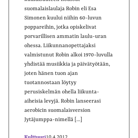
suomalaislaulaja Robin eli Esa
Simonen kuului niihin 60-luvun
poppareihin, jotka opiskelivat
porvarillisen ammatin laulu-uran
ohessa. Liikunnanopettajaksi
valmistunut Robin alkoi 1970-luvulla
yhdistää musiikkia ja päivätyötään,
joten hänen tuon ajan
tuotannostaan löytyy
perusiskelmän ohella liikunta-
aiheisia levyjä. Robin lanseerasi
aerobicin suomalaisversion
Jytäjumppa-nimellä […]
Kulttuuri
10.4.2012