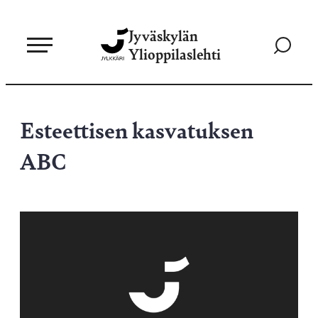
Siirry
Jyväskylän
suoraan
Siirry
Ylioppilaslehti
sisältöön
hakusivul
Esteettisen kasvatuksen
ABC