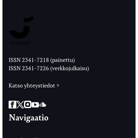
Jyväskylän
Ylioppilaslehti
ISSN 2341-7218 (painettu)
ISSN 2341-7226 (verkkojulkaisu)
Katso yhteystiedot >
Facebook
Twitter
Instagram
YouTube
SoundCloud
Navigaatio