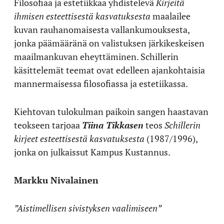
Filosofiaa ja estetiikkaa yhdistelevä
Kirjeitä
ihmisen esteettisestä kasvatuksesta
maalailee
kuvan rauhanomaisesta vallankumouksesta,
jonka päämääränä on valistuksen järkikeskeisen
maailmankuvan eheyttäminen. Schillerin
käsittelemät teemat ovat edelleen ajankohtaisia
mannermaisessa filosofiassa ja estetiikassa.
Kiehtovan tulokulman paikoin sangen haastavan
teokseen tarjoaa
Tiina Tikkasen
teos
Schillerin
kirjeet esteettisestä kasvatuksesta
(1987/1996),
jonka on julkaissut Kampus Kustannus.
Markku Nivalainen
”Aistimellisen sivistyksen vaalimiseen”