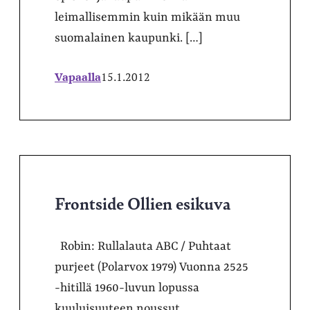
leimallisemmin kuin mikään muu
suomalainen kaupunki. […]
Vapaalla
15.1.2012
Frontside Ollien esikuva
Robin: Rullalauta ABC / Puhtaat
purjeet (Polarvox 1979) Vuonna 2525
-hitillä 1960-luvun lopussa
kuuluisuuteen noussut