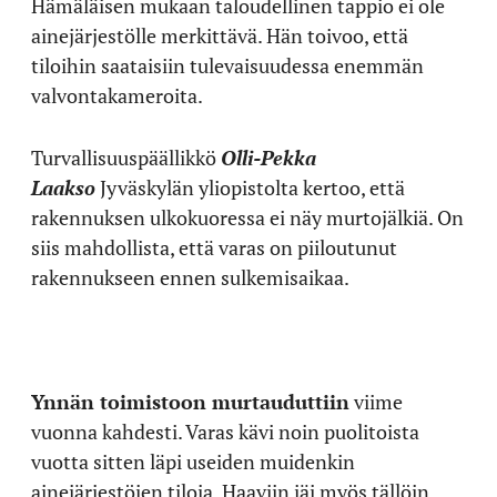
Hämäläisen mukaan taloudellinen tappio ei ole
ainejärjestölle merkittävä. Hän toivoo, että
tiloihin saataisiin tulevaisuudessa enemmän
valvontakameroita.
Turvallisuuspäällikkö
Olli-Pekka
Laakso
Jyväskylän yliopistolta kertoo, että
rakennuksen ulkokuoressa ei näy murtojälkiä. On
siis mahdollista, että varas on piiloutunut
rakennukseen ennen sulkemisaikaa.
Ynnän toimistoon murtauduttiin
viime
vuonna kahdesti. Varas kävi noin puolitoista
vuotta sitten läpi useiden muidenkin
ainejärjestöjen tiloja. Haaviin jäi myös tällöin