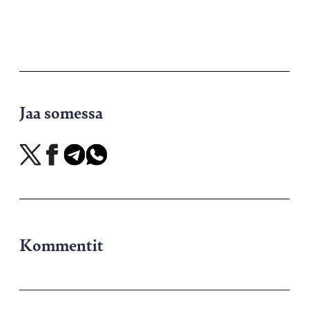
Jaa somessa
Jaa
Jaa
Jaa
Jaa
X-
Facebookissa
Telegramissa
WhatsAppissa
palvelussa
Kommentit