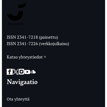
Jyväskylän
Ylioppilaslehti
ISSN 2341-7218 (painettu)
ISSN 2341-7226 (verkkojulkaisu)
Katso yhteystiedot >
Facebook
Twitter
Instagram
YouTube
SoundCloud
Navigaatio
Ota yhteyttä