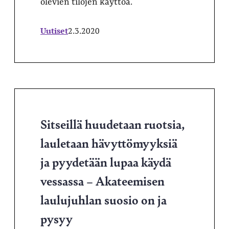
olevien tilojen käyttöä.
Uutiset
2.3.2020
Sitseillä huudetaan ruotsia,
lauletaan hävyttömyyksiä
ja pyydetään lupaa käydä
vessassa – Akateemisen
laulujuhlan suosio on ja
pysyy