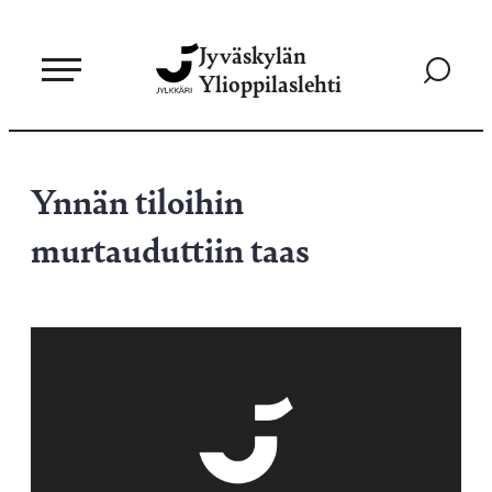
Siirry
Jyväskylän
suoraan
Siirry
Ylioppilaslehti
sisältöön
hakusivul
Ynnän tiloihin
murtauduttiin taas