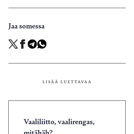
Jaa somessa
Jaa
Jaa
Jaa
Jaa
X-
Facebookissa
Telegramissa
WhatsAppissa
palvelussa
LISÄÄ LUETTAVAA
Vaaliliitto, vaalirengas,
mitähäh?