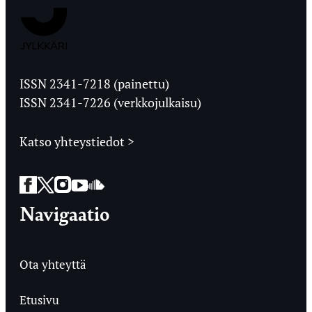
Jyväskylän
Ylioppilaslehti
ISSN 2341-7218 (painettu)
ISSN 2341-7226 (verkkojulkaisu)
Katso yhteystiedot >
Facebook
Twitter
Instagram
YouTube
SoundCloud
Navigaatio
Ota yhteyttä
Etusivu