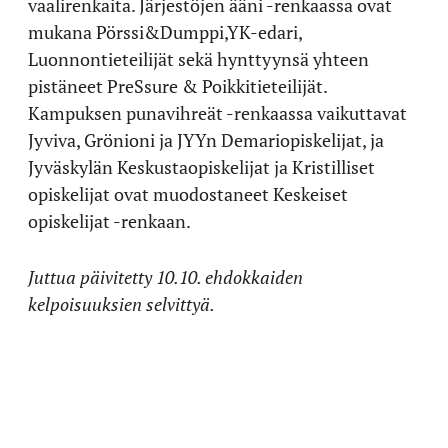
vaalirenkaita. Järjestöjen ääni -renkaassa ovat
mukana Pörssi&Dumppi,YK-edari,
Luonnontieteilijät sekä hynttyynsä yhteen
pistäneet PreSsure & Poikkitieteilijät.
Kampuksen punavihreät -renkaassa vaikuttavat
Jyviva, Grönioni ja JYYn Demariopiskelijat, ja
Jyväskylän Keskustaopiskelijat ja Kristilliset
opiskelijat ovat muodostaneet Keskeiset
opiskelijat -renkaan.
Juttua päivitetty 10.10. ehdokkaiden
kelpoisuuksien selvittyä.