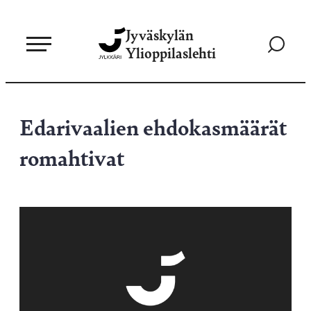
Siirry
Jyväskylän
suoraan
Siirry
Ylioppilaslehti
sisältöön
hakusivul
Edarivaalien ehdokasmäärät
romahtivat