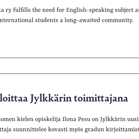
ry fulfills the need for English-speaking subject a
s international students a long-awaited community.
loittaa Jylkkärin toimittajana
uomen kielen opiskelija Ilona Pesu on Jylkkärin uusi
taja suunnittelee kovasti myös gradun kirjoittamis