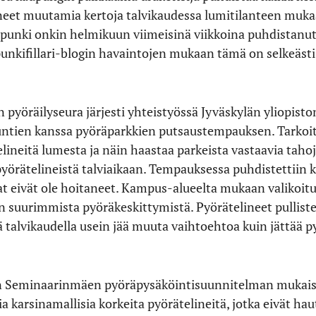
ineet muutamia kertoja talvikaudessa lumitilanteen muka
punki onkin helmikuun viimeisinä viikkoina puhdistanut
punkifillari-blogin havaintojen mukaan tämä on selkeästi
 pyöräilyseura järjesti yhteistyössä Jyväskylän yliopist
kuntien kanssa pyöräparkkien putsaustempauksen. Tarkoit
telineitä lumesta ja näin haastaa parkeista vastaavia ta
 pyörätelineistä talviaikaan. Tempauksessa puhdistettiin
jat eivät ole hoitaneet. Kampus-alueelta mukaan valikoitui
 suurimmista pyöräkeskittymistä. Pyörätelineet pulliste
 talvikaudella usein jää muuta vaihtoehtoa kuin jättää p
 Seminaarinmäen pyöräpysäköintisuunnitelman mukaise
a karsinamallisia korkeita pyörätelineitä, jotka eivät h