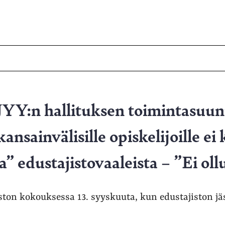
 JYY:n hallituksen toimintasuu
kansainvälisille opiskelijoille ei
a” edustajistovaaleista – ”Ei oll
iston kokouksessa 13. syyskuuta, kun edustajiston jä