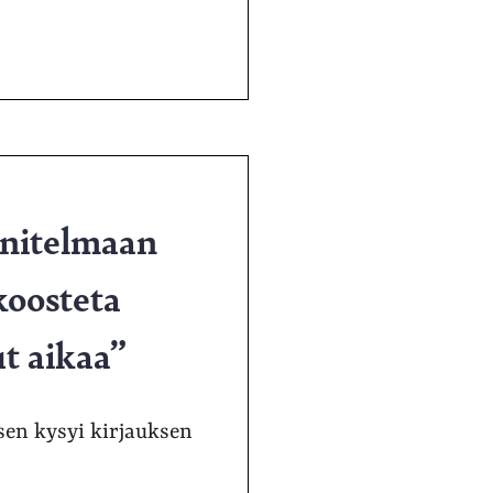
nnitelmaan
 koosteta
ut aikaa”
sen kysyi kirjauksen