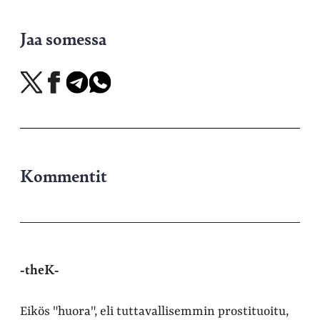
Jaa somessa
Jaa
Jaa
Jaa
Jaa
X-
Facebookissa
Telegramissa
WhatsAppissa
palvelussa
Kommentit
-theK-
Eikös "huora", eli tuttavallisemmin prostituoitu,