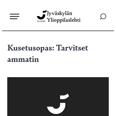
Siirry
Jyväskylän
suoraan
Siirry
Ylioppilaslehti
sisältöön
hakusivul
Kusetusopas: Tarvitset
ammatin