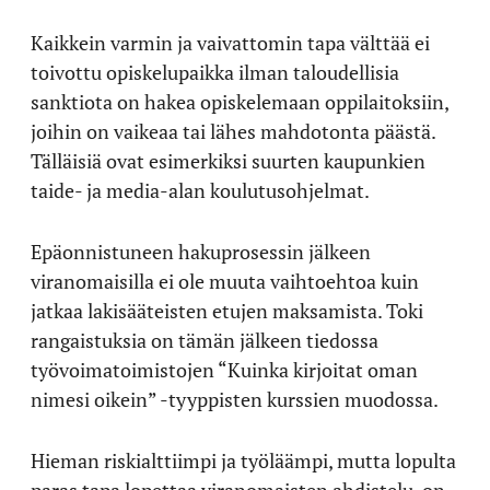
Kaikkein varmin ja vaivattomin tapa välttää ei
toivottu opiskelupaikka ilman taloudellisia
sanktiota on hakea opiskelemaan oppilaitoksiin,
joihin on vaikeaa tai lähes mahdotonta päästä.
Tälläisiä ovat esimerkiksi suurten kaupunkien
taide- ja media-alan koulutusohjelmat.
Epäonnistuneen hakuprosessin jälkeen
viranomaisilla ei ole muuta vaihtoehtoa kuin
jatkaa lakisääteisten etujen maksamista. Toki
rangaistuksia on tämän jälkeen tiedossa
työvoimatoimistojen “Kuinka kirjoitat oman
nimesi oikein” -tyyppisten kurssien muodossa.
Hieman riskialttiimpi ja työläämpi, mutta lopulta
paras tapa lopettaa viranomaisten ahdistelu, on