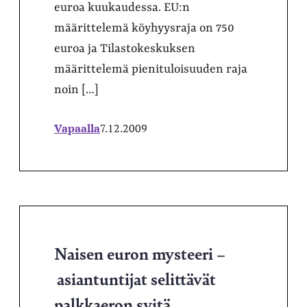
euroa kuukaudessa. EU:n
määrittelemä köyhyysraja on 750
euroa ja Tilastokeskuksen
määrittelemä pienituloisuuden raja
noin […]
Vapaalla
7.12.2009
Naisen euron mysteeri –
asiantuntijat selittävät
palkkaeron syitä