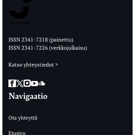
Jyväskylän
Ylioppilaslehti
ISSN 2341-7218 (painettu)
ISSN 2341-7226 (verkkojulkaisu)
Katso yhteystiedot >
Facebook
Twitter
Instagram
YouTube
SoundCloud
Navigaatio
Ota yhteyttä
Etusivu