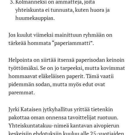
Kolmanneksi on ammatteja, joita
yhteiskunta ei tunnusta, kuten huora ja
huumekauppias.
Jos kuulut viimeksi mainittuun ryhmään on
tärkeää hommata “paperiammatti”.
Helpointa on siirtää itsensä paperisodan keinoin
työttömäksi. Se on jo tarpeeksi, mutta kovimmat
hommaavat eläkeläisen paperit. Tämä vaatii
pidemmän sodan, mutta myös edut ovat
paremmat.
Jyrki Kataisen jytkyhallitus yrittää tietenkin
pakottaa oman onnensa tavoittelijat ruotuun.
Yhteiskuntatakuu-nimeä kantavan aivopierun
keskeisiin ehdotuksiin kuuluu alle 25-vuotiaiden