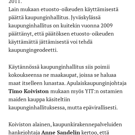
2011.
Lain mukaan etuosto-oikeuden käyttämisestä
päättä kaupunginhallitus. Jyväskylässä
kaupunginhallitus on kuitekin vuonna 2009
päättänyt, että päätöksen etuosto-oikeuden
käyttämättä jättämisestä voi tehdä
kaupungingeodeetti.
Käytännössä kaupunginhallitus siis poimii
kokoukseensa ne maakaupat, joissa se haluaa
maat itselleen lunastaa. Apulaiskaupunginjohtaja
Timo Koiviston
mukaan myös YIT:n ostamien
maiden kauppa käsiteltiin
kaupunginhallituksessa, mutta epävirallisesti.
Koiviston alainen, kaupunkirakennepalveluiden
hankejohtaja
Anne Sandelin
kertoo, että