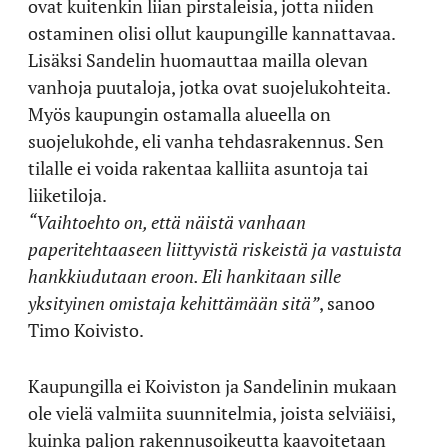
ovat kuitenkin liian pirstaleisia, jotta niiden
ostaminen olisi ollut kaupungille kannattavaa.
Lisäksi Sandelin huomauttaa mailla olevan
vanhoja puutaloja, jotka ovat suojelukohteita.
Myös kaupungin ostamalla alueella on
suojelukohde, eli vanha tehdasrakennus. Sen
tilalle ei voida rakentaa kalliita asuntoja tai
liiketiloja.
“Vaihtoehto on, että näistä vanhaan
paperitehtaaseen liittyvistä riskeistä ja vastuista
hankkiudutaan eroon. Eli hankitaan sille
yksityinen omistaja kehittämään sitä”
, sanoo
Timo Koivisto.
Kaupungilla ei Koiviston ja Sandelinin mukaan
ole vielä valmiita suunnitelmia, joista selviäisi,
kuinka paljon rakennusoikeutta kaavoitetaan