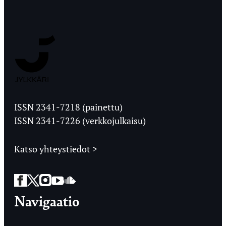
Jyväskylän
Ylioppilaslehti
ISSN 2341-7218 (painettu)
ISSN 2341-7226 (verkkojulkaisu)
Katso yhteystiedot >
Facebook
Twitter
Instagram
YouTube
SoundCloud
Navigaatio