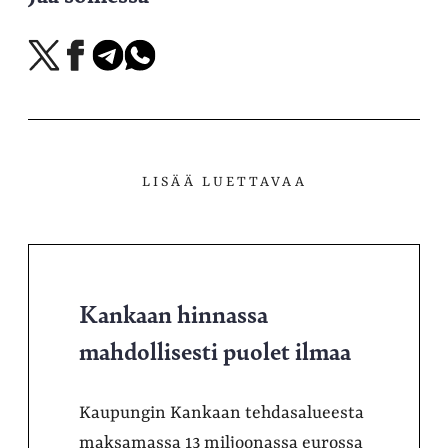
Jaa
Jaa
Jaa
Jaa
X-
Facebookissa
Telegramissa
WhatsAppissa
palvelussa
LISÄÄ LUETTAVAA
Kankaan hinnassa
mahdollisesti puolet ilmaa
Kaupungin Kankaan tehdasalueesta
maksamassa 13 miljoonassa eurossa