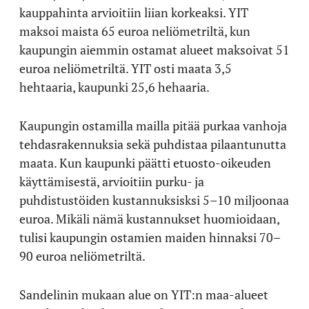
kauppahinta arvioitiin liian korkeaksi. YIT
maksoi maista 65 euroa neliömetriltä, kun
kaupungin aiemmin ostamat alueet maksoivat 51
euroa neliömetriltä. YIT osti maata 3,5
hehtaaria, kaupunki 25,6 hehaaria.
Kaupungin ostamilla mailla pitää purkaa vanhoja
tehdasrakennuksia sekä puhdistaa pilaantunutta
maata. Kun kaupunki päätti etuosto-oikeuden
käyttämisestä, arvioitiin purku- ja
puhdistustöiden kustannuksisksi 5–10 miljoonaa
euroa. Mikäli nämä kustannukset huomioidaan,
tulisi kaupungin ostamien maiden hinnaksi 70–
90 euroa neliömetriltä.
Sandelinin mukaan alue on YIT:n maa-alueet