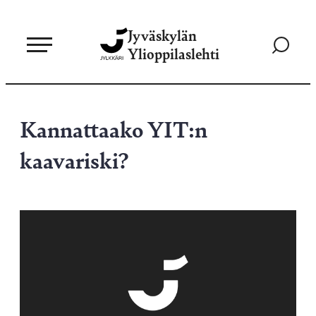
Siirry
Jyväskylän
suoraan
Siirry
Ylioppilaslehti
sisältöön
hakusivul
Kannattaako YIT:n
kaavariski?