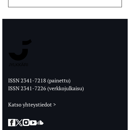
Jyväskylän
Ylioppilaslehti
ISSN 2341-7218 (painettu)
ISSN 2341-7226 (verkkojulkaisu)
Katso yhteystiedot >
Facebook
Twitter
Instagram
YouTube
SoundCloud