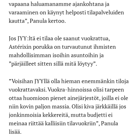
vapaana haluamanamme ajankohtana ja
varaaminen on käynyt helposti tilapalveluiden
kautta”, Panula kertoo.
Jos JYY:ltä ei tilaa ole saanut vuokrattua,
Astérixin porukka on turvautunut ihmisten
mahdollisimman isoihin asuntoihin ja
”pärjäilleet sitten sillä mitä löytyy”.
”Voisihan JYYllä olla hieman enemmänkin tiloja
vuokrattavaksi. Vuokra-hinnoissa olisi tarpeen
ottaa huomioon pienet ainejärjestöt, joilla ei ole
niin kovin paljon massia. Olisi kiva järkkäillä jos
jonkinmoisia kekkereitä, mutta budjetti ei
meinaa riittää kalliisiin tilavuokriin”, Panula
lisää.