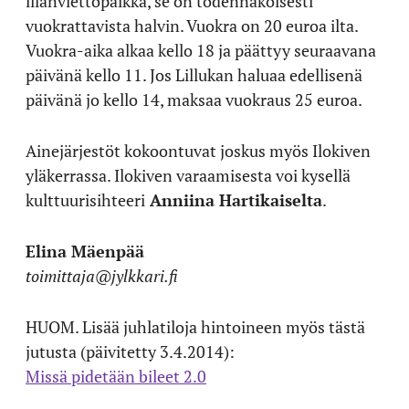
illanviettopaikka, se on todennäköisesti
vuokrattavista halvin. Vuokra on 20 euroa ilta.
Vuokra-aika alkaa kello 18 ja päättyy seuraavana
päivänä kello 11. Jos Lillukan haluaa edellisenä
päivänä jo kello 14, maksaa vuokraus 25 euroa.
Ainejärjestöt kokoontuvat joskus myös Ilokiven
yläkerrassa. Ilokiven varaamisesta voi kysellä
kulttuurisihteeri
Anniina Hartikaiselta
.
Elina Mäenpää
toimittaja@jylkkari.fi
HUOM. Lisää juhlatiloja hintoineen myös tästä
jutusta (päivitetty 3.4.2014):
Missä pidetään bileet 2.0