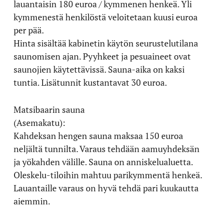
lauantaisin 180 euroa / kymmenen henkeä. Yli
kymmenestä henkilöstä veloitetaan kuusi euroa
per pää.
Hinta sisältää kabinetin käytön seurustelutilana
saunomisen ajan. Pyyhkeet ja pesuaineet ovat
saunojien käytettävissä. Sauna-aika on kaksi
tuntia. Lisätunnit kustantavat 30 euroa.
Matsibaarin sauna
(Asemakatu):
Kahdeksan hengen sauna maksaa 150 euroa
neljältä tunnilta. Varaus tehdään aamuyhdeksän
ja yökahden välille. Sauna on anniskelualuetta.
Oleskelu-tiloihin mahtuu parikymmentä henkeä.
Lauantaille varaus on hyvä tehdä pari kuukautta
aiemmin.