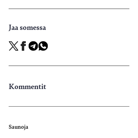
Jaa somessa
Jaa
Jaa
Jaa
Jaa
X-
Facebookissa
Telegramissa
WhatsAppissa
palvelussa
Kommentit
Saunoja