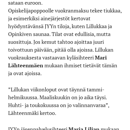
sataan euroon.
Opiskelijapoppoolle vuokranmaksu tekee tiukkaa,
ja esimerkiksi ainejärjestöt kertovat
hyödyntävänsä JYYn tiloja, kuten Lillukkaa ja
Opinkiven saunaa. Tilat ovat edullisia, mutta
suosittuja. Jos kemut tahtoo ajoittaa juuri
toivottuun päivään, pitää olla ajoissa. Lillukan
vuokrauksesta vastaavan kyläsihteeri
Mari
Lähteenmäen
mukaan ihmiset tietävät tämän
ja ovat ajoissa.
”Lillukan viikonloput ovat täynnä tammi-
helmikuussa. Maaliskuukin on jo aika täysi.
Huhti- ja toukokuussa on jo valinnanvaraa”,
Lähteenmäki kertoo.
JYYn jäsenpalvelusihteeri
Maria Liljan
mukaan