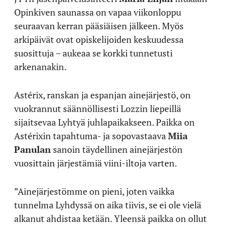
Opinkiven saunassa on vapaa viikonloppu
seuraavan kerran pääsiäisen jälkeen. Myös
arkipäivät ovat opiskelijoiden keskuudessa
suosittuja – aukeaa se korkki tunnetusti
arkenanakin.
Astérix, ranskan ja espanjan ainejärjestö, on
vuokrannut säännöllisesti Lozzin liepeillä
sijaitsevaa Lyhtyä juhlapaikakseen. Paikka on
Astérixin tapahtuma- ja sopovastaava
Miia
Panulan
sanoin täydellinen ainejärjestön
vuosittain järjestämiä viini-iltoja varten.
”Ainejärjestömme on pieni, joten vaikka
tunnelma Lyhdyssä on aika tiivis, se ei ole vielä
alkanut ahdistaa ketään. Yleensä paikka on ollut