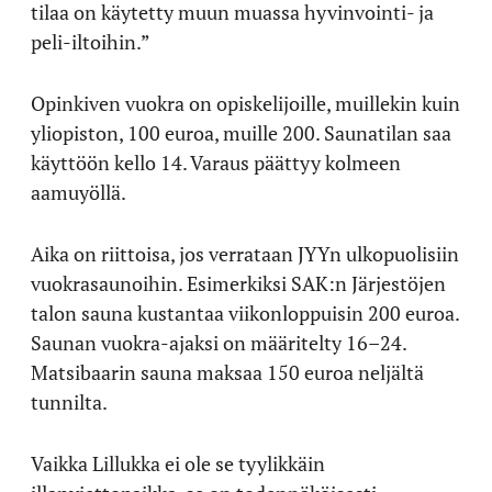
tilaa on käytetty muun muassa hyvinvointi- ja
peli-iltoihin.”
Opinkiven vuokra on opiskelijoille, muillekin kuin
yliopiston, 100 euroa, muille 200. Saunatilan saa
käyttöön kello 14. Varaus päättyy kolmeen
aamuyöllä.
Aika on riittoisa, jos verrataan JYYn ulkopuolisiin
vuokrasaunoihin. Esimerkiksi SAK:n Järjestöjen
talon sauna kustantaa viikonloppuisin 200 euroa.
Saunan vuokra-ajaksi on määritelty 16–24.
Matsibaarin sauna maksaa 150 euroa neljältä
tunnilta.
Vaikka Lillukka ei ole se tyylikkäin