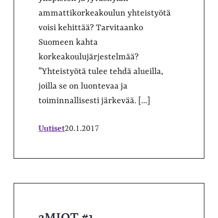
ammattikorkeakoulun yhteistyötä
voisi kehittää? Tarvitaanko
Suomeen kahta
korkeakoulujärjestelmää?
”Yhteistyötä tulee tehdä alueilla,
joilla se on luontevaa ja
toiminnallisesti järkevää. […]
Uutiset
20.1.2017
3MIOT #1