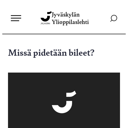
Siirry
Jyväskylän
suoraan
Siirry
Ylioppilaslehti
sisältöön
hakusivul
Missä pidetään bileet?