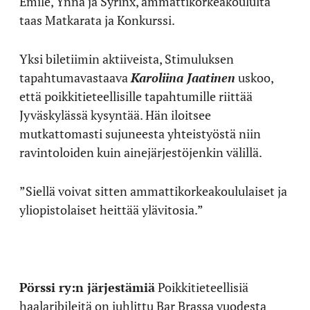
Emile, Ynnä ja Syrinx, ammattikorkeakoululta
taas Matkarata ja Konkurssi.
Yksi biletiimin aktiiveista, Stimuluksen
tapahtumavastaava
Karoliina Jaatinen
uskoo,
että poikkitieteellisille tapahtumille riittää
Jyväskylässä kysyntää. Hän iloitsee
mutkattomasti sujuneesta yhteistyöstä niin
ravintoloiden kuin ainejärjestöjenkin välillä.
”Siellä voivat sitten ammattikorkeakoululaiset ja
yliopistolaiset heittää ylävitosia.”
Pörssi ry:n järjestämiä
Poikkitieteellisiä
haalaribileitä on juhlittu Bar Brassa vuodesta