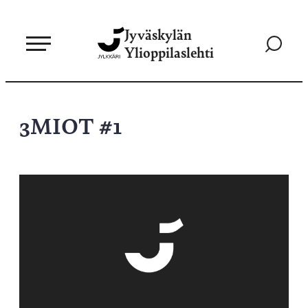
Siirry
Jyväskylän
suoraan
Siirry
Ylioppilaslehti
sisältöön
hakusivul
3MIOT #1