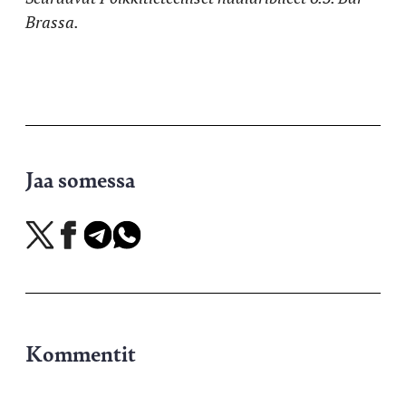
Brassa.
Jaa somessa
Jaa
Jaa
Jaa
Jaa
X-
Facebookissa
Telegramissa
WhatsAppissa
palvelussa
Kommentit