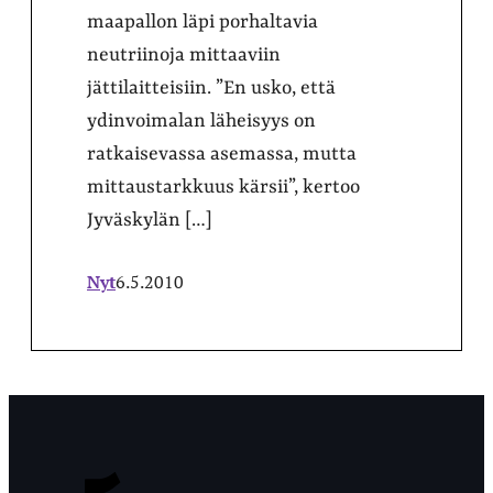
maapallon läpi porhaltavia
neutriinoja mittaaviin
jättilaitteisiin. ”En usko, että
ydinvoimalan läheisyys on
ratkaisevassa asemassa, mutta
mittaustarkkuus kärsii”, kertoo
Jyväskylän […]
Nyt
6.5.2010