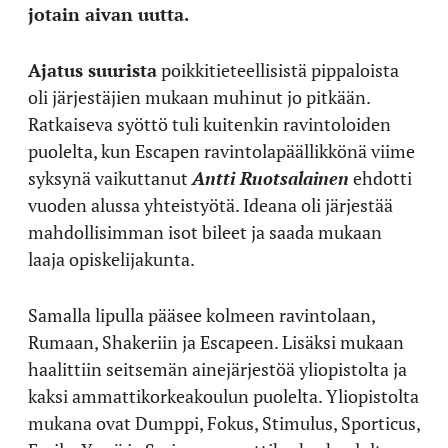
jotain aivan uutta.
Ajatus suurista
poikkitieteellisistä pippaloista
oli järjestäjien mukaan muhinut jo pitkään.
Ratkaiseva syöttö tuli kuitenkin ravintoloiden
puolelta, kun Escapen ravintolapäällikkönä viime
syksynä vaikuttanut
Antti Ruotsalainen
ehdotti
vuoden alussa yhteistyötä. Ideana oli järjestää
mahdollisimman isot bileet ja saada mukaan
laaja opiskelijakunta.
Samalla lipulla pääsee kolmeen ravintolaan,
Rumaan, Shakeriin ja Escapeen. Lisäksi mukaan
haalittiin seitsemän ainejärjestöä yliopistolta ja
kaksi ammattikorkeakoulun puolelta. Yliopistolta
mukana ovat Dumppi, Fokus, Stimulus, Sporticus,