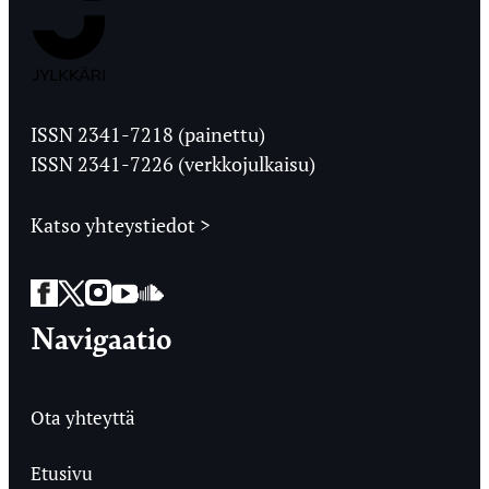
Jyväskylän
Ylioppilaslehti
ISSN 2341-7218 (painettu)
ISSN 2341-7226 (verkkojulkaisu)
Katso yhteystiedot >
Facebook
Twitter
Instagram
YouTube
SoundCloud
Navigaatio
Ota yhteyttä
Etusivu