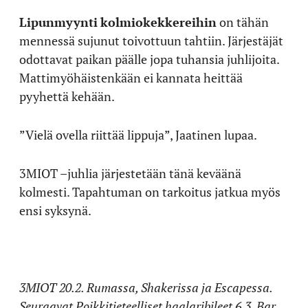
Lipunmyynti
kolmiokekkereihin
on tähän
mennessä sujunut toivottuun tahtiin. Järjestäjät
odottavat paikan päälle jopa tuhansia juhlijoita.
Mattimyöhäistenkään ei kannata heittää
pyyhettä kehään.
”Vielä ovella riittää lippuja”, Jaatinen lupaa.
3MIOT –juhlia järjestetään tänä keväänä
kolmesti. Tapahtuman on tarkoitus jatkua myös
ensi syksynä.
3MIOT 20.2. Rumassa, Shakerissa ja Escapessa.
Seuraavat Poikkitieteelliset haalaribileet 6.3. Bar