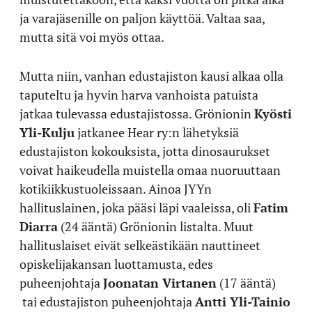
ja varajäsenille on paljon käyttöä. Valtaa saa,
mutta sitä voi myös ottaa.
Mutta niin, vanhan edustajiston kausi alkaa olla
taputeltu ja hyvin harva vanhoista patuista
jatkaa tulevassa edustajistossa. Grönionin
Kyösti
Yli-Kulju
jatkanee Hear ry:n lähetyksiä
edustajiston kokouksista, jotta dinosaurukset
voivat haikeudella muistella omaa nuoruuttaan
kotikiikkustuoleissaan. Ainoa JYYn
hallituslainen, joka pääsi läpi vaaleissa, oli
Fatim
Diarra
(24 ääntä) Grönionin listalta. Muut
hallituslaiset eivät selkeästikään nauttineet
opiskelijakansan luottamusta, edes
puheenjohtaja
Joonatan Virtanen
(17 ääntä)
tai edustajiston puheenjohtaja
Antti Yli-Tainio