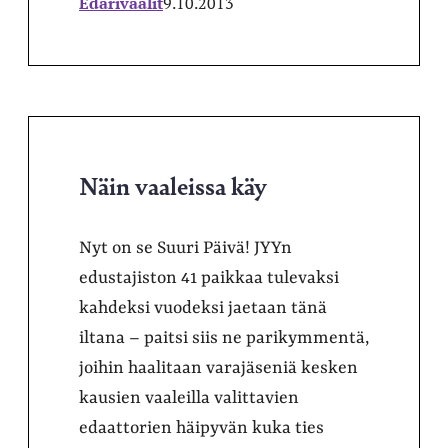
Edarivaalit
9.10.2013
Näin vaaleissa käy
Nyt on se Suuri Päivä! JYYn
edustajiston 41 paikkaa tulevaksi
kahdeksi vuodeksi jaetaan tänä
iltana – paitsi siis ne parikymmentä,
joihin haalitaan varajäseniä kesken
kausien vaaleilla valittavien
edaattorien häipyvän kuka ties