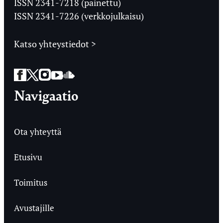
ISSN 2341-7218 (painettu)
ISSN 2341-7226 (verkkojulkaisu)
Katso yhteystiedot >
Facebook
Twitter
Instagram
YouTube
SoundCloud
Navigaatio
Ota yhteyttä
Etusivu
Toimitus
Avustajille