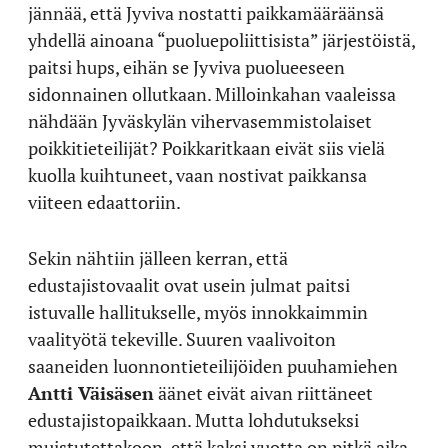
jännää, että Jyviva nostatti paikkamääräänsä
yhdellä ainoana “puoluepoliittisista” järjestöistä,
paitsi hups, eihän se Jyviva puolueeseen
sidonnainen ollutkaan. Milloinkahan vaaleissa
nähdään Jyväskylän vihervasemmistolaiset
poikkitieteilijät? Poikkaritkaan eivät siis vielä
kuolla kuihtuneet, vaan nostivat paikkansa
viiteen edaattoriin.
Sekin nähtiin jälleen kerran, että
edustajistovaalit ovat usein julmat paitsi
istuvalle hallitukselle, myös innokkaimmin
vaalityötä tekeville. Suuren vaalivoiton
saaneiden luonnontieteilijöiden puuhamiehen
Antti Väisäsen
äänet eivät aivan riittäneet
edustajistopaikkaan. Mutta lohdutukseksi
muistutettakoon, että kaksi vuotta on pitkä aika