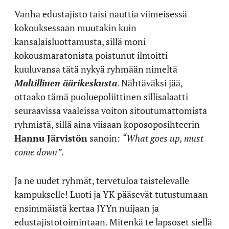
Vanha edustajisto taisi nauttia viimeisessä
kokouksessaan muutakin kuin
kansalaisluottamusta, sillä moni
kokousmaratonista poistunut ilmoitti
kuuluvansa tätä nykyä ryhmään nimeltä
Maltillinen äärikeskusta
. Nähtäväksi jää,
ottaako tämä puoluepoliittinen sillisalaatti
seuraavissa vaaleissa voiton sitoutumattomista
ryhmistä, sillä aina viisaan koposoposihteerin
Hannu Järvistön
sanoin:
“What goes up, must
come down”
.
Ja ne uudet ryhmät, tervetuloa taistelevalle
kampukselle! Luoti ja YK pääsevät tutustumaan
ensimmäistä kertaa JYYn nuijaan ja
edustajistotoimintaan. Mitenkä te lapsoset siellä