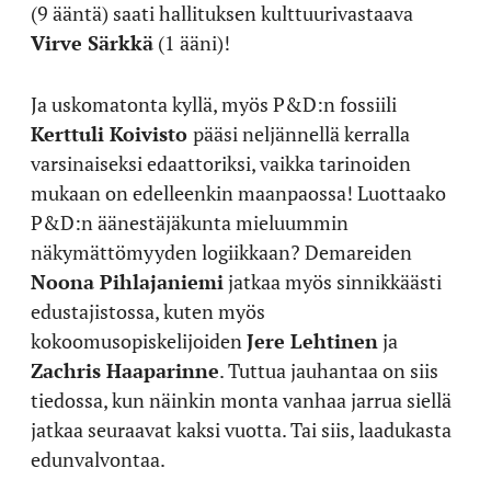
(9 ääntä) saati hallituksen kulttuurivastaava
Virve Särkkä
(1 ääni)!
Ja uskomatonta kyllä, myös P&D:n fossiili
Kerttuli Koivisto
pääsi neljännellä kerralla
varsinaiseksi edaattoriksi, vaikka tarinoiden
mukaan on edelleenkin maanpaossa! Luottaako
P&D:n äänestäjäkunta mieluummin
näkymättömyyden logiikkaan? Demareiden
Noona Pihlajaniemi
jatkaa myös sinnikkäästi
edustajistossa, kuten myös
kokoomusopiskelijoiden
Jere Lehtinen
ja
Zachris Haaparinne
. Tuttua jauhantaa on siis
tiedossa, kun näinkin monta vanhaa jarrua siellä
jatkaa seuraavat kaksi vuotta. Tai siis, laadukasta
edunvalvontaa.