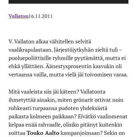
Vallaton
16.11.2011
V. Vallaton alkaa vähitellen selvitä
vaalikrapulastaan. Järjestöjytkyhän sieltä tuli –
puoluepoliittisille ryhmille pyytämättä, mutta ei
ehkä yllättäen. Äänestysprosentin kasvukin oli
vertaansa vailla, mutta vielä jäi toivomisen varaa.
Mitä vaaleista siis jäi käteen? Vallatonta
ihmetyttää ainakin, miten grönarit ottivat noin
rohkeasti turpaansa pudoten yhdeksästä
paikasta kolmeen paikkaan? Eivätkö vaaliomenat
kelpaa enää rahvaalle, olisiko pitänyt kuitenkin
soittaa
Touko Aalto
kampanjoimaan? Sekin on