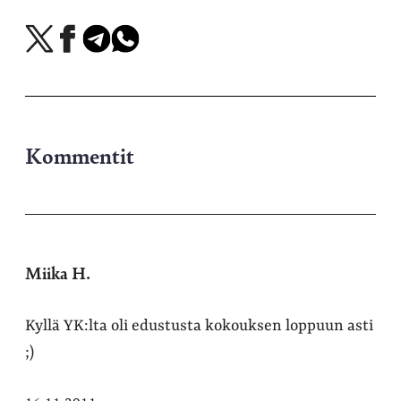
Jaa
Jaa
Jaa
Jaa
X-
Facebookissa
Telegramissa
WhatsAppissa
palvelussa
Kommentit
Miika H.
Kyllä YK:lta oli edustusta kokouksen loppuun asti
;)