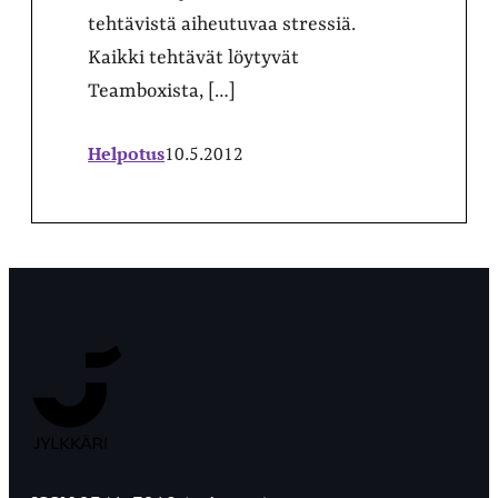
tehtävistä aiheutuvaa stressiä.
Kaikki tehtävät löytyvät
Teamboxista, […]
Helpotus
10.5.2012
Jyväskylän
Ylioppilaslehti