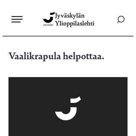
Siirry
Jyväskylän
suoraan
Siirry
Ylioppilaslehti
sisältöön
hakusivul
Vaalikrapula helpottaa.