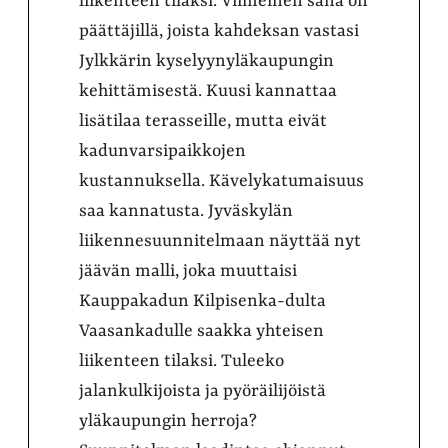
liikenteen tilaksi. Viimeinen sana on
päättäjillä, joista kahdeksan vastasi
Jylkkärin kyselyynyläkaupungin
kehittämisestä. Kuusi kannattaa
lisätilaa terasseille, mutta eivät
kadunvarsipaikkojen
kustannuksella. Kävelykatumaisuus
saa kannatusta. Jyväskylän
liikennesuunnitelmaan näyttää nyt
jäävän malli, joka muuttaisi
Kauppakadun Kilpisenka-dulta
Vaasankadulle saakka yhteisen
liikenteen tilaksi. Tuleeko
jalankulkijoista ja pyöräilijöistä
yläkaupungin herroja?