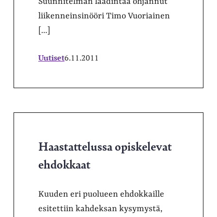
Suunnitelman laadintaa ohjannut
liikenneinsinööri Timo Vuoriainen
[…]
Uutiset
6.11.2011
Haastattelussa opiskelevat
ehdokkaat
Kuuden eri puolueen ehdokkaille
esitettiin kahdeksan kysymystä,