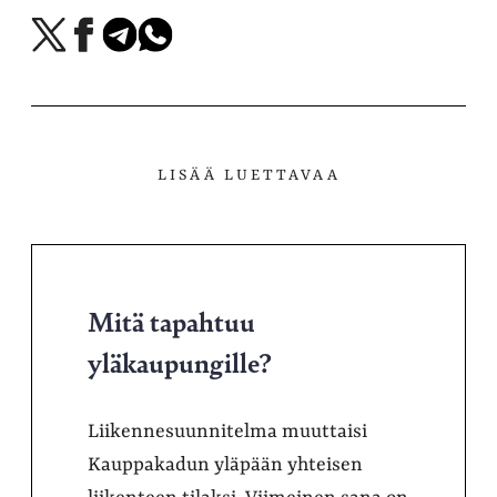
Jaa
Jaa
Jaa
Jaa
X-
Facebookissa
Telegramissa
WhatsAppissa
palvelussa
LISÄÄ LUETTAVAA
Mitä tapahtuu
yläkaupungille?
Liikennesuunnitelma muuttaisi
Kauppakadun yläpään yhteisen