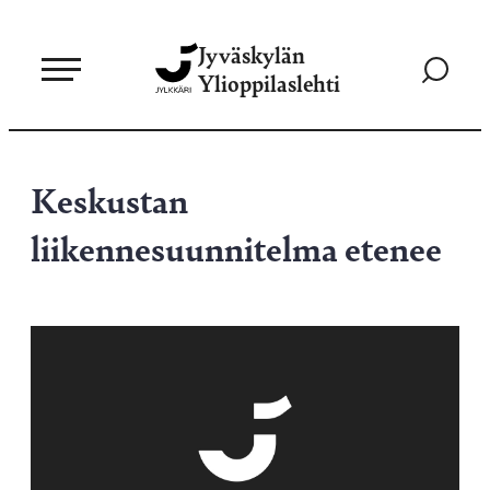
Siirry
Jyväskylän
suoraan
Siirry
Ylioppilaslehti
sisältöön
hakusivul
Keskustan
liikennesuunnitelma etenee