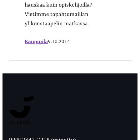
hauskaa kuin opiskelijoilla?
Vietimme tapahtumaillan
ylikonstaapelin matkassa.
Kaupunki
9.10.2014
Jyväskylän
Ylioppilaslehti
ISSN 2341-7218 (painettu)