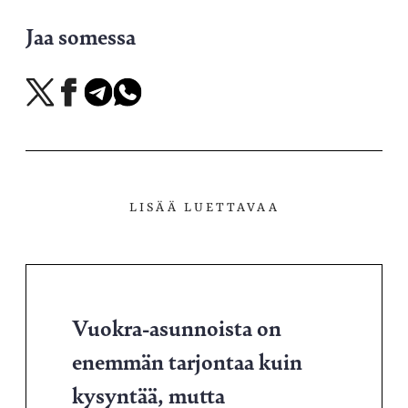
Jaa somessa
Jaa
Jaa
Jaa
Jaa
X-
Facebookissa
Telegramissa
WhatsAppissa
palvelussa
LISÄÄ LUETTAVAA
Vuokra-asunnoista on
enemmän tarjontaa kuin
kysyntää, mutta