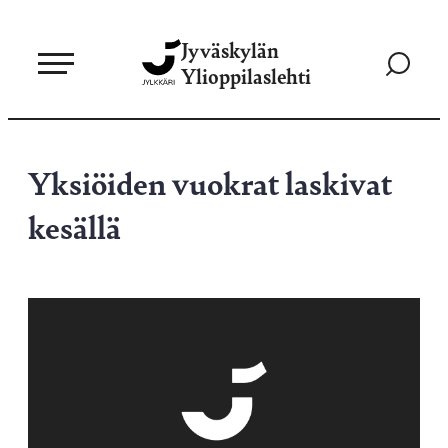
Siirry
Jyväskylän
suoraan
Siirry
Ylioppilaslehti
sisältöön
hakusivul
Yksiöiden vuokrat laskivat
kesällä