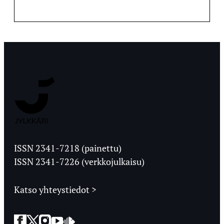
Jyväskylän
Ylioppilaslehti
ISSN 2341-7218 (painettu)
ISSN 2341-7226 (verkkojulkaisu)
Katso yhteystiedot >
Facebook
Twitter
Instagram
YouTube
SoundCloud