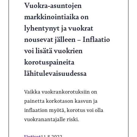
Vuokra-asuntojen
markkinointiaika on
lyhentynyt ja vuokrat
nousevat jälleen – Inflaatio
voi lisätä vuokrien
korotuspaineita
lähitulevaisuudessa
Vaikka vuokrankorotuksiin on
painetta korkotason kasvun ja
inflaation myötä, korotus voi olla
vuokranantajalle riski.
Uutiset
11.8.2022