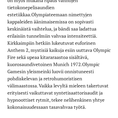
on myös mukana ripaus vanhojen
tietokonepelisaundien
estetiikkaa.Olympiateemaan nimettyjen
kappaleiden äänimaisemissa on sopivasti
keskinäistä vaihtelua, ja bändi saa ladattua
erilaisiin tunnelmiin vahvaa intensiteettiä.
Kirkkaimpiin hetkiin lukeutuvat euforinen
Anthem 2, mystisiä kaikuja esiin uuttava Olympic
Fire sekä upeaa kitararaastoa sisältävä,
kuorosaundivetoinen Munich 1972.Olympic
Gamesin yleismeinki luovii onnistuneesti
pohdiskelevan ja retrohumoristisen
välimaastossa. Vaikka levyltä mieleen takertuvat
erityisesti vaikuttavat syntetisaattorisaudit ja
hypnoottiset rytmit, tekee nelihenkinen yhtye
kokonaisuudessaan tasavahvaa työtä.