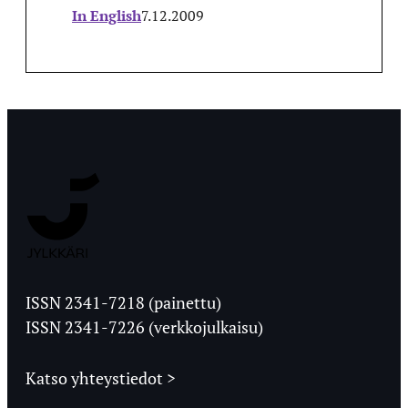
In English
7.12.2009
Jyväskylän
Ylioppilaslehti
ISSN 2341-7218 (painettu)
ISSN 2341-7226 (verkkojulkaisu)
Katso yhteystiedot >