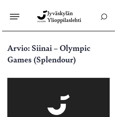
Siirry
Jyväskylän
suoraan
Siirry
Ylioppilaslehti
sisältöön
hakusivul
Arvio: Siinai – Olympic
Games (Splendour)