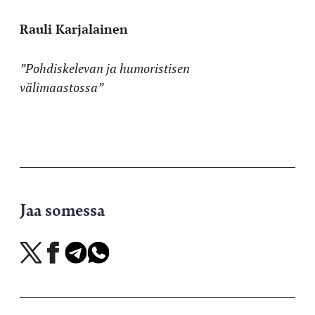
Rauli Karjalainen
”Pohdiskelevan ja humoristisen
välimaastossa”
Jaa somessa
Jaa
Jaa
Jaa
Jaa
X-
Facebookissa
Telegramissa
WhatsAppissa
palvelussa