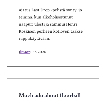
Ajatus Last Drop -pelistä syntyi jo
teininä, kun alkoholisoitunut
naapuri ulosti ja sammui Henri
Koskisen perheen kotioven taakse
rappukäytävään.
Ilmiöt
17.3.2026
Much ado about floorball