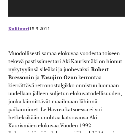
Kulttuuri
18.9.2011
Muodollisesti samaa elokuvaa vuodesta toiseen
tekevä pastissimestari Aki Kaurismäki on hionut
nykytyylinsä sileäksi ja juohevaksi.
Robert
Bressonin
ja
Yasujiro Ozun
kerrontaa
kierrättävä retronostalgikko onnistuu luomaan
uudellaan jälleen suljetun elokuvatodellisuuden,
jonka kiinnittävät maailmaan lähinnä
paikannimet. Le Havrea katsoessa ei voi
hetkeksikään unohtaa katsovansa Aki
Kaurismäen elokuvaa.Vuoden 1992