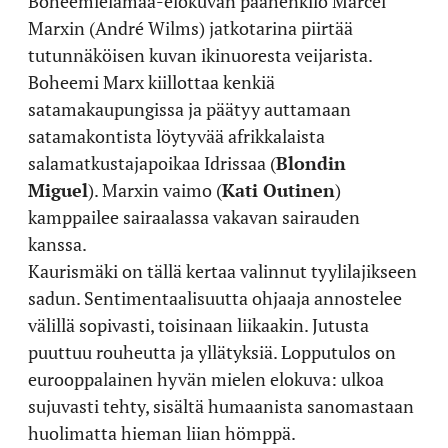
Boheemielämää-elokuvan päähenkilö Marcel
Marxin (André Wilms) jatkotarina piirtää
tutunnäköisen kuvan ikinuoresta veijarista.
Boheemi Marx kiillottaa kenkiä
satamakaupungissa ja päätyy auttamaan
satamakontista löytyvää afrikkalaista
salamatkustajapoikaa Idrissaa (
Blondin
Miguel
). Marxin vaimo (
Kati Outinen
)
kamppailee sairaalassa vakavan sairauden
kanssa.
Kaurismäki on tällä kertaa valinnut tyylilajikseen
sadun. Sentimentaalisuutta ohjaaja annostelee
välillä sopivasti, toisinaan liikaakin. Jutusta
puuttuu rouheutta ja yllätyksiä. Lopputulos on
eurooppalainen hyvän mielen elokuva: ulkoa
sujuvasti tehty, sisältä humaanista sanomastaan
huolimatta hieman liian hömppä.