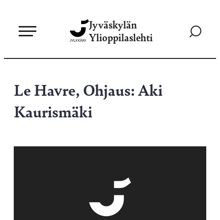
Siirry
Jyväskylän
suoraan
Siirry
Ylioppilaslehti
sisältöön
hakusivul
Le Havre, Ohjaus: Aki
Kaurismäki