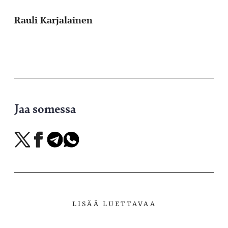
Rauli Karjalainen
Jaa somessa
Jaa
Jaa
Jaa
Jaa
X-
Facebookissa
Telegramissa
WhatsAppissa
palvelussa
LISÄÄ LUETTAVAA