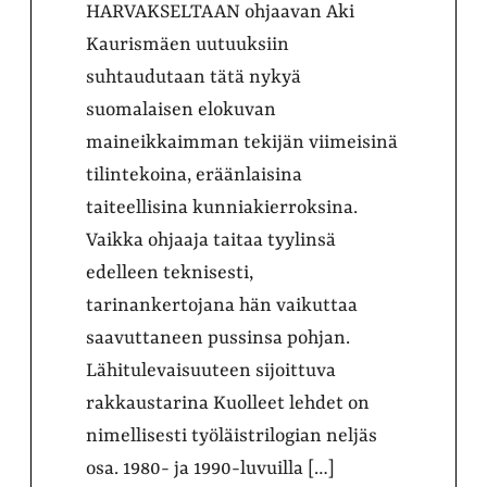
HARVAKSELTAAN ohjaavan Aki
Kaurismäen uutuuksiin
suhtaudutaan tätä nykyä
suomalaisen elokuvan
maineikkaimman tekijän viimeisinä
tilintekoina, eräänlaisina
taiteellisina kunniakierroksina.
Vaikka ohjaaja taitaa tyylinsä
edelleen teknisesti,
tarinankertojana hän vaikuttaa
saavuttaneen pussinsa pohjan.
Lähitulevaisuuteen sijoittuva
rakkaustarina Kuolleet lehdet on
nimellisesti työläistrilogian neljäs
osa. 1980- ja 1990-luvuilla […]