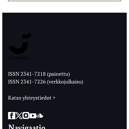
Jyväskylän
Ylioppilaslehti
ISSN 2341-7218 (painettu)
ISSN 2341-7226 (verkkojulkaisu)
Katso yhteystiedot >
Facebook
Twitter
Instagram
YouTube
SoundCloud
Navigaatio