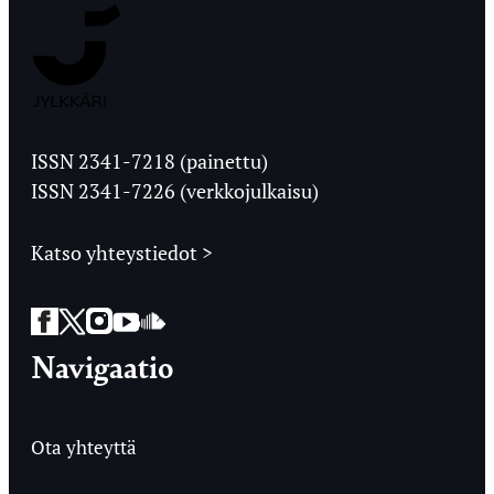
Jyväskylän
Ylioppilaslehti
ISSN 2341-7218 (painettu)
ISSN 2341-7226 (verkkojulkaisu)
Katso yhteystiedot >
Facebook
Twitter
Instagram
YouTube
SoundCloud
Navigaatio
Ota yhteyttä