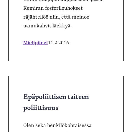
Kemiran fosforilouhokset
räjähtellöö niin, että meinoo
uamukahvit läekkyä.
Mielipiteet
11.2.2016
Epäpoliittisen taiteen
poliittisuus
Olen sekä henkilökohtaisessa