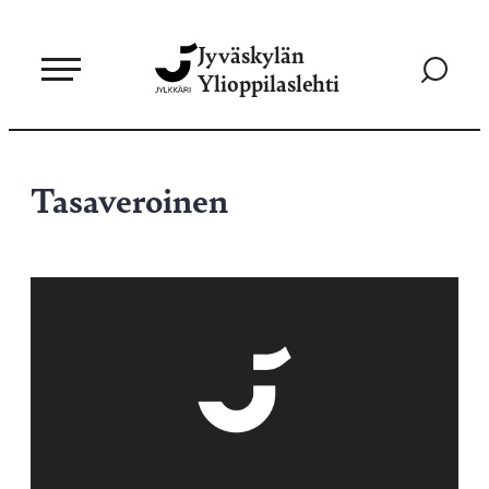
Siirry
Jyväskylän
suoraan
Siirry
Ylioppilaslehti
sisältöön
hakusivul
Tasaveroinen