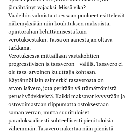
jämähtänyt vajaaksi. Missä vika?
Vaaleihin valmistautuessaan puolueet esittelevät
näkemyksiään niin koulutuksen maksuista,
opintorahan kehittämisestä kuin
verotuksestakin. Tässä on äänestäjän oltava
tarkkana.
Verotuksessa mittaillaan vastakohtien –
progressiivisen ja tasaveron – välillä. Tasavero ei
ole tasa-arvoinen kuluttajia kohtaan.
Käytännöllisin esimerkki tasaverosta on
arvonlisävero, jota peritään välttämättömistä
perushyödykkeistä. Kaikki maksavat kyvystään ja
ostovoimastaan riippumatta ostoksestaan
saman verran, mutta suurituloiset
paradoksaalisesti suhteellisesti pienituloisia
vähemmän. Tasavero nakertaa näin pienistä