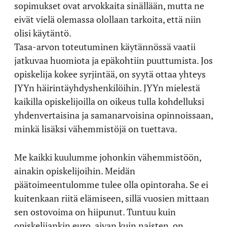
sopimukset ovat arvokkaita sinällään, mutta ne
eivät vielä olemassa olollaan tarkoita, että niin
olisi käytäntö.
Tasa-arvon toteutuminen käytännössä vaatii
jatkuvaa huomiota ja epäkohtiin puuttumista. Jos
opiskelija kokee syrjintää, on syytä ottaa yhteys
JYYn häirintäyhdyshenkilöihin. JYYn mielestä
kaikilla opiskelijoilla on oikeus tulla kohdelluksi
yhdenvertaisina ja samanarvoisina opinnoissaan,
minkä lisäksi vähemmistöjä on tuettava.
Me kaikki kuulumme johonkin vähemmistöön,
ainakin opiskelijoihin. Meidän
päätoimeentulomme tulee olla opintoraha. Se ei
kuitenkaan riitä elämiseen, sillä vuosien mittaan
sen ostovoima on hiipunut. Tuntuu kuin
opiskelijankin euro, aivan kuin naisten, on