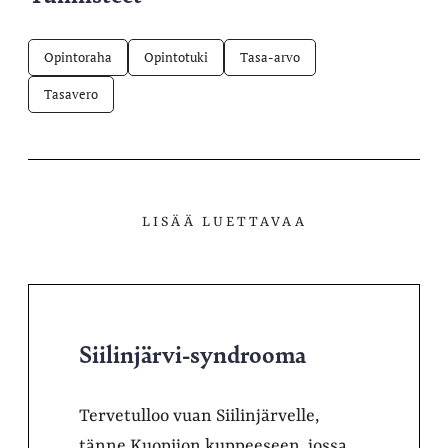
Opintoraha
Opintotuki
Tasa-arvo
Tasavero
LISÄÄ LUETTAVAA
Siilinjärvi-syndrooma
Tervetulloo vuan Siilinjärvelle,
tänne Kuopijon kuppeeseen, jossa