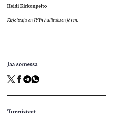
Heidi Kirkonpelto
Kirjoittaja on JYYn hallituksen jäsen.
Jaa somessa
Jaa
Jaa
Jaa
Jaa
X-
Facebookissa
Telegramissa
WhatsAppissa
palvelussa
Tunnisteet