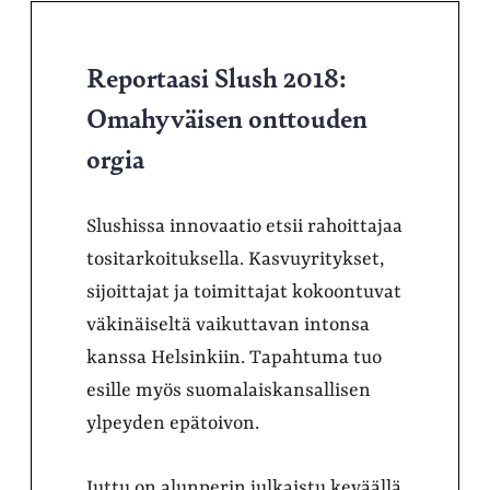
Reportaasi Slush 2018:
Omahyväisen onttouden
orgia
Slushissa innovaatio etsii rahoittajaa
tositarkoituksella. Kasvuyritykset,
sijoittajat ja toimittajat kokoontuvat
väkinäiseltä vaikuttavan intonsa
kanssa Helsinkiin. Tapahtuma tuo
esille myös suomalaiskansallisen
ylpeyden epätoivon.
Juttu on alunperin julkaistu keväällä