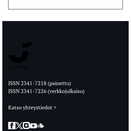
Jyväskylän
Ylioppilaslehti
ISSN 2341-7218 (painettu)
ISSN 2341-7226 (verkkojulkaisu)
Katso yhteystiedot >
Facebook
Twitter
Instagram
YouTube
SoundCloud