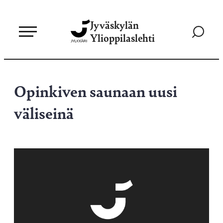
Siirry
Jyväskylän
suoraan
Siirry
Ylioppilaslehti
sisältöön
hakusivul
Opinkiven saunaan uusi
väliseinä