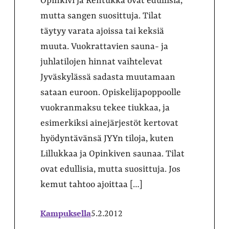
Opinkivi ja Rentukka ovat edullisia,
mutta sangen suosittuja. Tilat
täytyy varata ajoissa tai keksiä
muuta. Vuokrattavien sauna- ja
juhlatilojen hinnat vaihtelevat
Jyväskylässä sadasta muutamaan
sataan euroon. Opiskelijapoppoolle
vuokranmaksu tekee tiukkaa, ja
esimerkiksi ainejärjestöt kertovat
hyödyntävänsä JYYn tiloja, kuten
Lillukkaa ja Opinkiven saunaa. Tilat
ovat edullisia, mutta suosittuja. Jos
kemut tahtoo ajoittaa […]
Kampuksella
5.2.2012