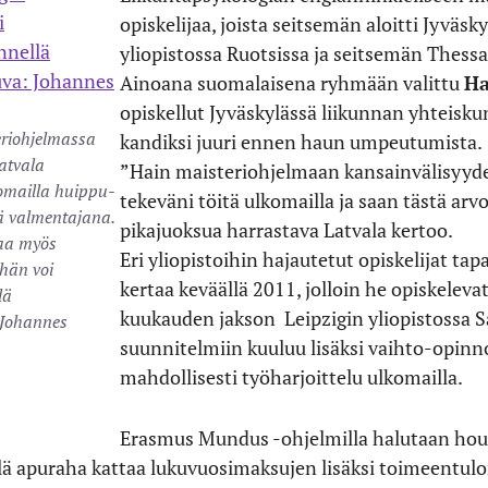
opiskelijaa, joista seitsemän aloitti Jyväsk
yliopistossa Ruotsissa ja seitsemän Thessa
Ainoana suomalaisena ryhmään valittu
Ha
opiskellut Jyväskylässä liikunnan yhteiskun
eriohjelmassa
kandiksi juuri ennen haun umpeutumista.
atvala
”Hain maisteriohjelmaan kansainvälisyyden
komailla huippu-
tekeväni töitä ulkomailla ja saan tästä ar
ä valmentajana.
pikajuoksua harrastava Latvala kertoo.
taa myös
Eri yliopistoihin hajautetut opiskelijat t
 hän voi
kertaa keväällä 2011, jolloin he opiskele
lä
kuukauden jakson Leipzigin yliopistossa S
 Johannes
suunnitelmiin kuuluu lisäksi vaihto-opinn
mahdollisesti työharjoittelu ulkomailla.
Erasmus Mundus -ohjelmilla halutaan houk
sillä apuraha kattaa lukuvuosimaksujen lisäksi toimeent