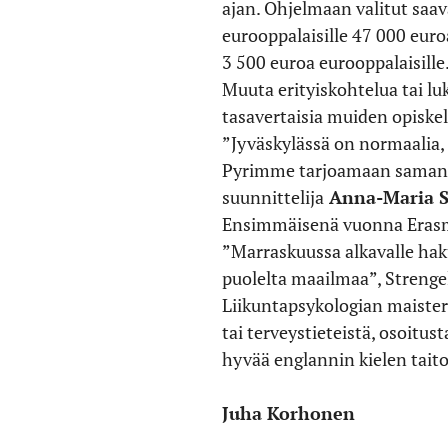
ajan. Ohjelmaan valitut saav
eurooppalaisille 47 000 euro
3 500 euroa eurooppalaisille
Muuta erityiskohtelua tai lu
tasavertaisia muiden opiskel
”Jyväskylässä on normaalia, 
Pyrimme tarjoamaan samanta
suunnittelija
Anna-Maria S
Ensimmäisenä vuonna Erasmu
”Marraskuussa alkavalle haku
puolelta maailmaa”, Strengel
Liikuntapsykologian maisteri
tai terveystieteistä, osoitu
hyvää englannin kielen taito
Juha Korhonen