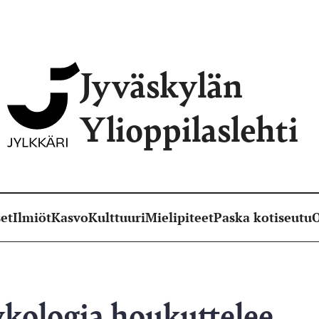
Jyväskylän
Ylioppilaslehti
et
Ilmiöt
Kasvo
Kulttuuri
Mielipiteet
Paska kotiseutu
O
kologia houkuttelee