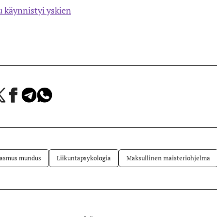
 käynnistyi yskien
a
Jaa
Jaa
Jaa
Facebookissa
Telegramissa
WhatsAppissa
lvelussa
asmus mundus
Liikuntapsykologia
Maksullinen maisteriohjelma