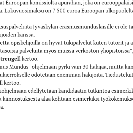
at Euroopan komissiolta apurahan, joka on eurooppalaisil
a. Lukuvuosimaksu on 7 500 euroa Euroopan ulkopuolelta tu
.
ksuspalveluita Jyväskylän erasmusmunduslaisille ei ole ta
ijoiden kanssa.
että opiskelijoilla on hyvät tukipalvelut kuten tutorit j
soisia palveluita myös muissa verkoston yliopistoissa”
trengel
l kertoo.
s Mundus -ohjelmaan pyrki vain 30 hakijaa, mutta kiin
kierrokselle odotetaan enemmän hakijoita. Tiedusteluita
l kertoo.
ohjelmaan edellytetään kandidaatin tutkintoa esimerkiks
sta kiinnostuksesta alaa kohtaan esimerkiksi työkokemukse
a.