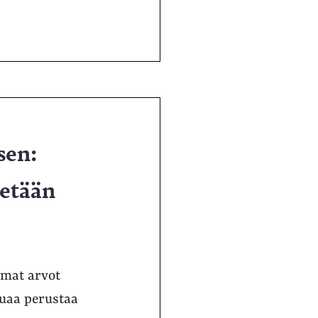
sen:
detään
amat arvot
luaa perustaa