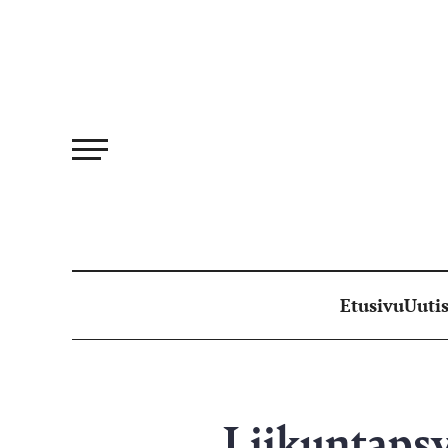
Siirry
suoraan
sisältöön
Etusivu
Uutis
Liikuntapsy