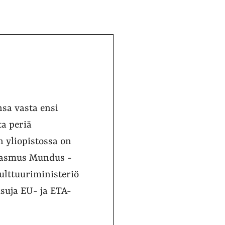
nsa vasta ensi
ta periä
n yliopistossa on
Erasmus Mundus -
kulttuuriministeriö
suja EU- ja ETA-