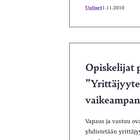
Uutiset
1.11.2010
Opiskelijat
”Yrittäjyyte
vaikeampana
Vapaus ja vastuu ova
yhdistetään yrittäjy