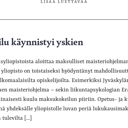
LISÄÄ LUETTAVAA
u käynnistyi yskien
syliopistoista aloittaa maksulliset maisteriohjelma
 yliopisto on toistaiseksi hyödyntänyt mahdollisuut
komaalaisilta opiskelijoilta. Esimerkiksi Jyväskylä
inen maisteriohjelma – sekin liikuntapsykologian 
sinaisesti kuulu maksukokeilun piiriin. Opetus- ja 
ä yhdeksälle yliopistolle luvan periä lukukausimak
tulevilta […]