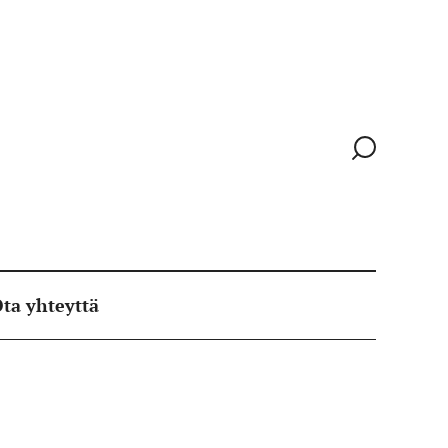
Siirry
hakusivull
ta yhteyttä