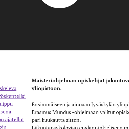
Maisteriohjelman opiskelijat jakautuv
yliopistoon.
Ensimmäiseen ja ainoaan Jyväskylän ylio
Erasmus Mundus -ohjelmaan valitut opiskel
pari kuukautta sitten.
Liikuntapsykologian englanninkieliseen ma