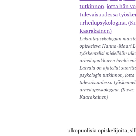
Liikuntapsykologian maist
opiskeleva Hanna-Maari L
työskentelisi mielellään ul
urheilujoukkueen henkisen
Latvala on ajatellut suorit
psykologin tutkinnon, jotta
tulevaisuudessa työskennel
urheilupsykologina. (Kuva:
Kaarakainen)
ulkopuolisia opiskelijoita, 