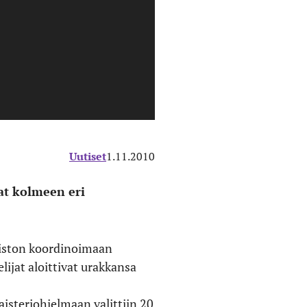
Uutiset
1.11.2010
at kolmeen eri
piston koordinoimaan
ijat aloittivat urakkansa
isteriohjelmaan valittiin 20