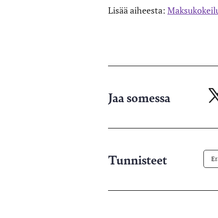
Lisää aiheesta:
Maksukokeilu
Jaa somessa
Ja
X-
pa
Tunnisteet
Er