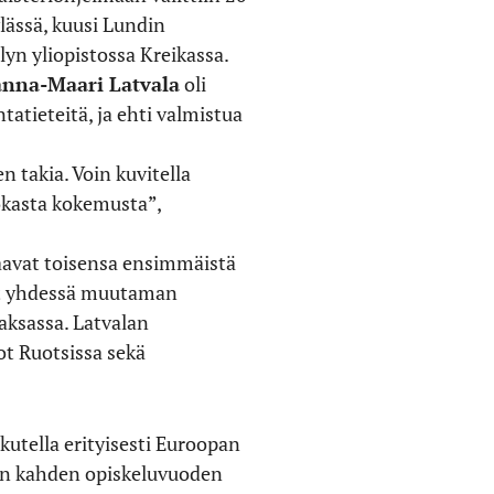
ylässä, kuusi Lundin
lyn yliopistossa Kreikassa.
nna-Maari Latvala
oli
tatieteitä, ja ehti valmistua
 takia. Voin kuvitella
vokasta kokemusta”,
apaavat toisensa ensimmäistä
vat yhdessä muutaman
aksassa. Latvalan
ot Ruotsissa sekä
utella erityisesti Euroopan
ulon kahden opiskeluvuoden