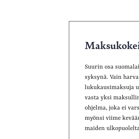
Maksukokeil
Suurin osa suomalai
syksynä. Vain harva
lukukausimaksuja ul
vasta yksi maksull
ohjelma, joka ei var
myönsi viime kevään
maiden ulkopuolelta 