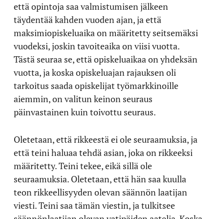
että opintoja saa valmistumisen jälkeen
täydentää kahden vuoden ajan, ja että
maksimiopiskeluaika on määritetty seitsemäksi
vuodeksi, joskin tavoiteaika on viisi vuotta.
Tästä seuraa se, että opiskeluaikaa on yhdeksän
vuotta, ja koska opiskeluajan rajauksen oli
tarkoitus saada opiskelijat työmarkkinoille
aiemmin, on valitun keinon seuraus
päinvastainen kuin toivottu seuraus.
Oletetaan, että rikkeestä ei ole seuraamuksia, ja
että teini haluaa tehdä asian, joka on rikkeeksi
määritetty. Teini tekee, eikä sillä ole
seuraamuksia. Oletetaan, että hän saa kuulla
teon rikkeellisyyden olevan säännön laatijan
viesti. Teini saa tämän viestin, ja tulkitsee
säännönlaatijan olevan vatipäiden aatelia. Koska