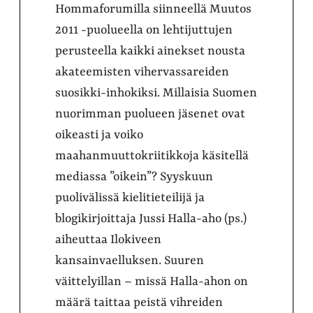
Hommaforumilla siinneellä Muutos
2011 -puolueella on lehtijuttujen
perusteella kaikki ainekset nousta
akateemisten vihervassareiden
suosikki-inhokiksi. Millaisia Suomen
nuorimman puolueen jäsenet ovat
oikeasti ja voiko
maahanmuuttokriitikkoja käsitellä
mediassa ”oikein”? Syyskuun
puolivälissä kielitieteilijä ja
blogikirjoittaja Jussi Halla-aho (ps.)
aiheuttaa Ilokiveen
kansainvaelluksen. Suuren
väittelyillan – missä Halla-ahon on
määrä taittaa peistä vihreiden