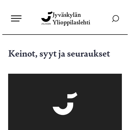
Siirry
Jyväskylän
suoraan
Siirry
Ylioppilaslehti
sisältöön
hakusivul
Keinot, syyt ja seuraukset