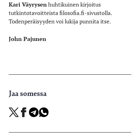
Kari Väyrysen
huhtikuinen kirjoitus
tutkintotavoitteista filosofia.fi-sivustolla.
Todenperäisyyden voi lukija punnita itse.
John Pajunen
Jaa somessa
Jaa
Jaa
Jaa
Jaa
X-
Facebookissa
Telegramissa
WhatsAppissa
palvelussa