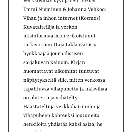
Verkkovihan syyt ja seuraukset
Emmi Nieminen & Johanna Vehkoo:
Vihan ja inhon internet (Kosmos)
Kuvataiteilija ja verkon
misinformaatioon erikoistunut
tutkiva toimittaja taklaavat isoa
hyökkääjää journalistisen
sarjakuvan keinoin. Kirjan
huomattavat ulkomitat tuntuvat
näpäytykseltä sille, miten verkossa
tapahtuvaa vihapuhetta ja naisvihaa
on ohitettu ja vähätelty.
Haastateltuja verkkohäirinnän ja
vihapuheen kohteeksi joutuneita
henkilöitä yhdistää kaksi asiaa; he