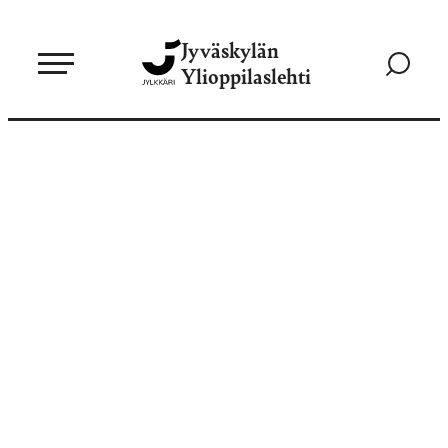
Siirry
Jyväskylän
suoraan
Siirry
Ylioppilaslehti
sisältöön
hakusivul