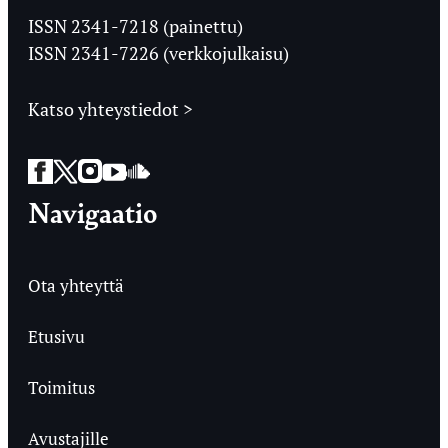
Ylioppilaslehti
ISSN 2341-7218 (painettu)
ISSN 2341-7226 (verkkojulkaisu)
Katso yhteystiedot >
Facebook
Twitter
Instagram
YouTube
SoundCloud
Navigaatio
Ota yhteyttä
Etusivu
Toimitus
Avustajille